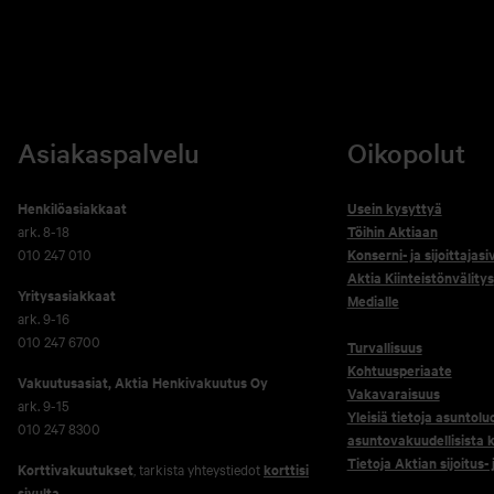
Asiakaspalvelu
Oikopolut
Henkilöasiakkaat
Usein kysyttyä
ark. 8-18
Töihin Aktiaan
010 247 010
Konserni- ja sijoittajasi
Aktia Kiinteistönvälitys
Yritysasiakkaat
Medialle
ark. 9-16
010 247 6700
Turvallisuus
Kohtuusperiaate
Vakuutusasiat, Aktia Henkivakuutus Oy
Vakavaraisuus
ark. 9-15
Yleisiä tietoja asuntolu
010 247 8300
asuntovakuudellisista k
Tietoja Aktian sijoitus-
Korttivakuutukset
, tarkista yhteystiedot
korttisi
sivulta
.