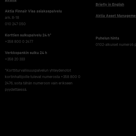
Briefly in English
Aktia Finnair Visa asiakaspalvelu
Aktia Asset Manageme
ark. 8-18
010 247 050
Korttien sulkupalvelu 24 h*
Puhelun hinta
+358 800 0 2477
0102-alkuiset numerot:
Verkko­pankin sulku 24 h
+358 20 333
*Korttiturvallisuuspalvelun yhteydenotot
kortinhaltijoille tulevat numerosta +358 800 0
2476, soita tähän numeroon vain erikseen
pyydettäessä.