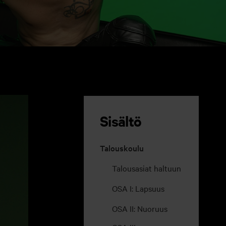
Sisältö
Talouskoulu
Talousasiat haltuun
OSA I: Lapsuus
OSA II: Nuoruus