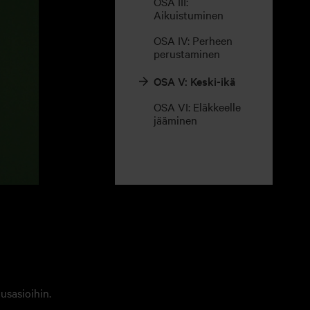
OSA III:
Aikuistuminen
OSA IV: Perheen
perustaminen
OSA V: Keski-ikä
OSA VI: Eläkkeelle
jääminen
usasioihin.