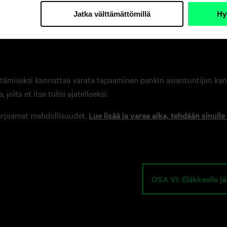
Jatka välttämättömillä
Hy
öytämiseksi kannattaa varata tapaaminen pankin asiantuntijan ka
joita et itse tulisi ajatelleeksi.
arjoamat mahdollisuudet.
Lue lisää ja varaa aika, tehdään sinull
OSA VI: Eläkkeelle j