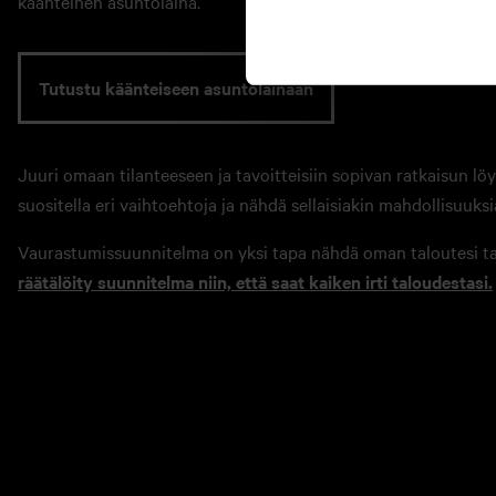
käänteinen asuntolaina.
Tutustu käänteiseen asuntolainaan
Juuri omaan tilanteeseen ja tavoitteisiin sopivan ratkaisun l
suositella eri vaihtoehtoja ja nähdä sellaisiakin mahdollisuuksia, 
Vaurastumissuunnitelma on yksi tapa nähdä oman taloutesi t
räätälöity suunnitelma niin, että saat kaiken irti taloudestasi.