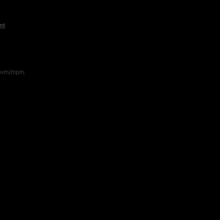
nt
 pvm/mpm.