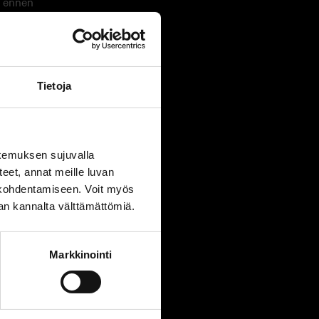
ä ennen
yös työelämän
uutensa.
Tietoja
ä oma
 joka oikein
kemuksen sujuvalla
steet, annat meille luvan
n kohdentamiseen. Voit myös
nan kannalta välttämättömiä.
äkkeesi
a eläkkeestäsi
Markkinointi
ntää
 on