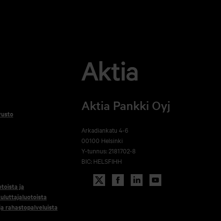
Aktia Pankki Oyj
vusto
Arkadiankatu 4-6
00100 Helsinki
Y-tunnus: 2181702-8
BIC: HELSFIHH
otoista ja
uluttajaluotoista
 ja rahastopalveluista