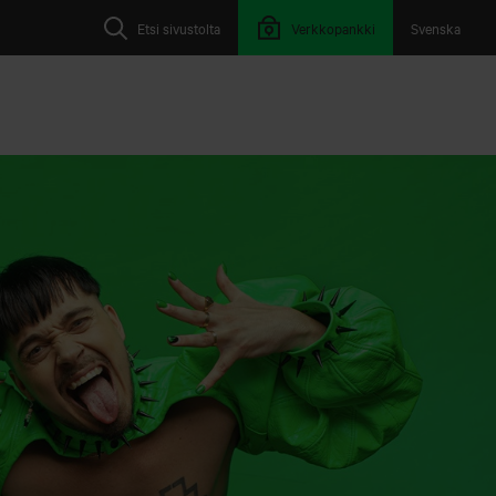
Etsi sivustolta
Verkkopankki
Svenska