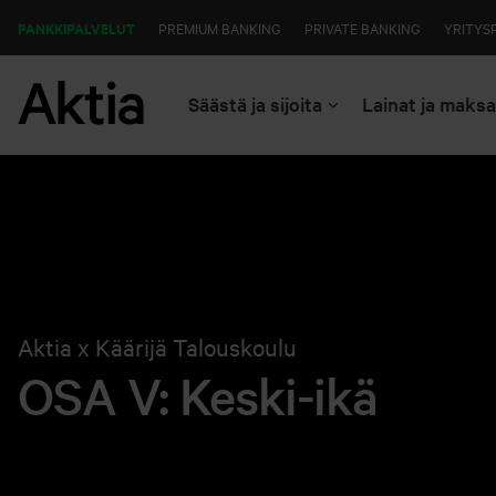
PANKKIPALVELUT
PREMIUM BANKING
PRIVATE BANKING
YRITYS
Säästä ja sijoita
Lainat ja maks
Aktia x Käärijä Talouskoulu
OSA V: Keski-ikä