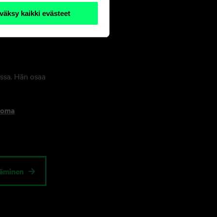
väksy kaikki evästeet
nssa. Hän osaa
e oma
ääminen