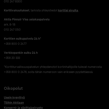
010 247 8300
Korttivakuutukset
, tarkista yhteystiedot
korttisi sivulta
.
Aktia Finnair Visa asiakaspalvelu
ark. 8-18
010 247 050
Korttien sulkupalvelu 24 h*
+358 800 0 2477
Verkko­pankin sulku 24 h
+358 20 333
*Korttiturvallisuuspalvelun yhteydenotot kortinhaltijoille tulevat numerosta
+358 800 0 2476, soita tähän numeroon vain erikseen pyydettäessä.
Oikopolut
Usein kysyttyä
Töihin Aktiaan
Konserni- ja sijoittajasivusto