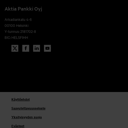
Aktia Pankki Oyj
Arkadiankatu 4-6
00100 Helsinki
Y-tunnus: 2181702-8
BIC: HELSFIHH
Käyttöehdot
Saavutettavuusseloste
Yksityisyyden suoja
Evästeet