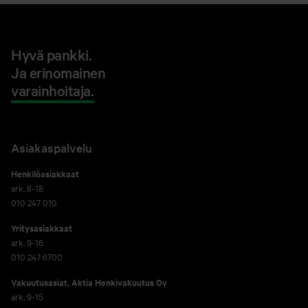
Hyvä pankki.
Ja erinomainen
varainhoitaja.
Asiakaspalvelu
Henkilöasiakkaat
ark. 8-18
010 247 010
Yritysasiakkaat
ark. 9-16
010 247 6700
Vakuutusasiat, Aktia Henkivakuutus Oy
ark. 9-15