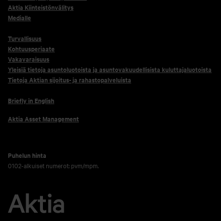
Aktia Kiinteistönvälitys
Medialle
Turvallisuus
Kohtuusperiaate
Vakavaraisuus
Yleisiä tietoja asuntoluotoista ja asuntovakuudellisista kuluttajaluotoista
Tietoja Aktian sijoitus- ja rahastopalveluista
Briefly in English
Aktia Asset Management
Puhelun hinta
0102-alkuiset numerot: pvm/mpm.