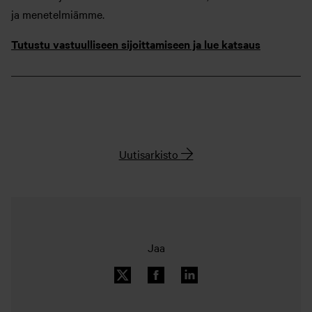
ja menetelmiämme.
Tutustu vastuulliseen sijoittamiseen ja lue katsaus
Uutisarkisto
Jaa