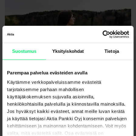
Suostumus
Yksityiskohdat
Tietoja
Aktia Impakti -rahaston vaikuttavuusraportti
Parempaa palvelua evästeiden avulla
vuodelle 2022 on julkaistu
Käytämme verkkopalveluissamme evästeitä
tarjotaksemme parhaan mahdollisen
käyttäjäkokemuksen sujuvalla asioinnilla,
henkilökohtaisilla palveluilla ja kiinnostavilla mainoksilla.
Jos hyväksyt kaikki evästeet, annat meille luvan kerätä
ja käyttää tietojasi Aktia Pankki Oyj konsernin palvelujen
kehittämiseen ja mainonnan kohdentamiseen. Voit myös
valita, mitä evästeitä sallit. Osa evästeistä on