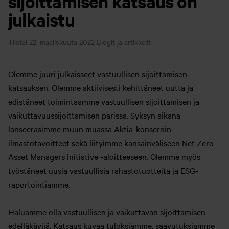
sijoittamisen katsaus on
julkaistu
Tiistai 22. maaliskuuta 2022
Blogit ja artikkelit
Olemme juuri julkaisseet vastuullisen sijoittamisen
katsauksen. Olemme aktiivisesti kehittäneet uutta ja
edistäneet toimintaamme vastuullisen sijoittamisen ja
vaikuttavuussijoittamisen parissa. Syksyn aikana
lanseerasimme muun muassa Aktia-konsernin
ilmastotavoitteet sekä liityimme kansainväliseen Net Zero
Asset Managers Initiative -aloitteeseen. Olemme myös
työstäneet uusia vastuullisia rahastotuotteita ja ESG-
raportointiamme.
Haluamme olla vastuullisen ja vaikuttavan sijoittamisen
edelläkävijä. Katsaus kuvaa tuloksiamme, saavutuksiamme