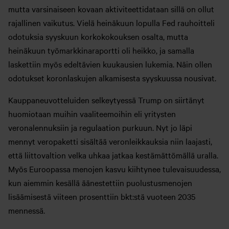
mutta varsinaiseen kovaan aktiviteettidataan sillä on ollut
rajallinen vaikutus. Vielä heinäkuun lopulla Fed rauhoitteli
odotuksia syyskuun korkokokouksen osalta, mutta
heinäkuun työmarkkinaraportti oli heikko, ja samalla
laskettiin myös edeltävien kuukausien lukemia. Näin ollen
odotukset koronlaskujen alkamisesta syyskuussa nousivat.
Kauppaneuvotteluiden selkeytyessä Trump on siirtänyt
huomiotaan muihin vaaliteemoihin eli yritysten
veronalennuksiin ja regulaation purkuun. Nyt jo läpi
mennyt veropaketti sisältää veronleikkauksia niin laajasti,
että liittovaltion velka uhkaa jatkaa kestämättömällä uralla.
Myös Euroopassa menojen kasvu kiihtynee tulevaisuudessa,
kun aiemmin kesällä äänestettiin puolustusmenojen
lisäämisestä viiteen prosenttiin bkt:stä vuoteen 2035
mennessä.