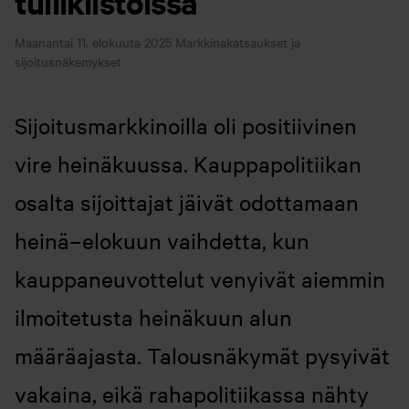
tullikiistoissa
Maanantai 11. elokuuta 2025
Markkinakatsaukset ja
sijoitusnäkemykset
Sijoitusmarkkinoilla oli positiivinen
vire heinäkuussa. Kauppapolitiikan
osalta sijoittajat jäivät odottamaan
heinä–elokuun vaihdetta, kun
kauppaneuvottelut venyivät aiemmin
ilmoitetusta heinäkuun alun
määräajasta. Talousnäkymät pysyivät
vakaina, eikä rahapolitiikassa nähty