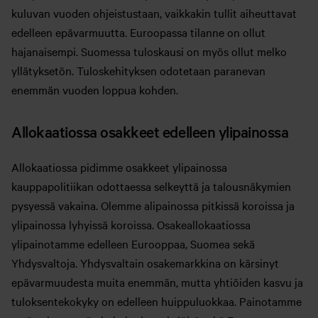
kuluvan vuoden ohjeistustaan, vaikkakin tullit aiheuttavat
edelleen epävarmuutta. Euroopassa tilanne on ollut
hajanaisempi. Suomessa tuloskausi on myös ollut melko
yllätyksetön. Tuloskehityksen odotetaan paranevan
enemmän vuoden loppua kohden.
Allokaatiossa osakkeet edelleen ylipainossa
Allokaatiossa pidimme osakkeet ylipainossa
kauppapolitiikan odottaessa selkeyttä ja talousnäkymien
pysyessä vakaina. Olemme alipainossa pitkissä koroissa ja
ylipainossa lyhyissä koroissa. Osakeallokaatiossa
ylipainotamme edelleen Eurooppaa, Suomea sekä
Yhdysvaltoja. Yhdysvaltain osakemarkkina on kärsinyt
epävarmuudesta muita enemmän, mutta yhtiöiden kasvu ja
tuloksentekokyky on edelleen huippuluokkaa. Painotamme