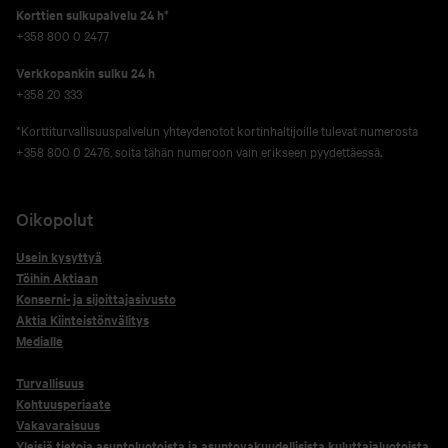
Korttien sulkupalvelu 24 h*
+358 800 0 2477
Verkko­pankin sulku 24 h
+358 20 333
*Korttiturvallisuuspalvelun yhteydenotot kortinhaltijoille tulevat numerosta
+358 800 0 2476, soita tähän numeroon vain erikseen pyydettäessä.
Oikopolut
Usein kysyttyä
Töihin Aktiaan
Konserni- ja sijoittajasivusto
Aktia Kiinteistönvälitys
Medialle
Turvallisuus
Kohtuusperiaate
Vakavaraisuus
Yleisiä tietoja asuntoluotoista ja asuntovakuudellisista kuluttajaluotoista