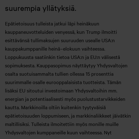
suurempia yllätyksiä.
Epätietoisuus tulleista jatkui läpi heinäkuun
kauppaneuvotteluiden venyessä, kun Trump ilmoitti
esittävänsä tullimaksujen suuruuden usealle USA:n
kauppakumppanille heinä–elokuun vaihteessa.
Loppukuusta saatiinkin tietoa USA:n ja EU:n välisestä
sopimuksesta. Kauppasopimus näyttäytyy Yhdysvaltojen
osalta suotuisammalta tullien ollessa 15 prosenttia
suurimmalle osalle eurooppalaisista tuotteista. Tämän
lisäksi EU sitoutui investoimaan Yhdysvaltoihin mm.
energian ja potentiaalisesti myös puolustustarvikkeiden
kautta. Markkinoilla oltiin kuitenkin tyytyväisiä
epätietoisuuden loppumiseen, ja markkinaliikkeet jäivätkin
maltillisiksi. Tulleista ilmoitettiin myös monille muille
Yhdysvaltojen kumppaneille kuun vaihteessa. Nyt