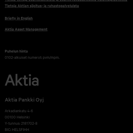
Tietoja Aktian sijoitus- ja rahastopalveluista
Briefly in English
Aktia Asset Management
Puhelun hinta
0102-alkuiset numerot: pvm/mpm.
Aktia Pankki Oyj
Arkadiankatu 4-6
00100 Helsinki
Y-tunnus: 2181702-8
BIC: HELSFIHH