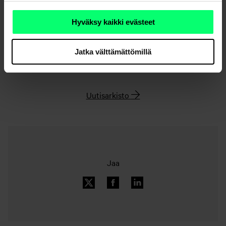
sijoitustensa ja niihin liittyvien päätösten
veroseuraamuksista.
Hyväksy kaikki evästeet
Jatka välttämättömillä
Uutisarkisto
Jaa