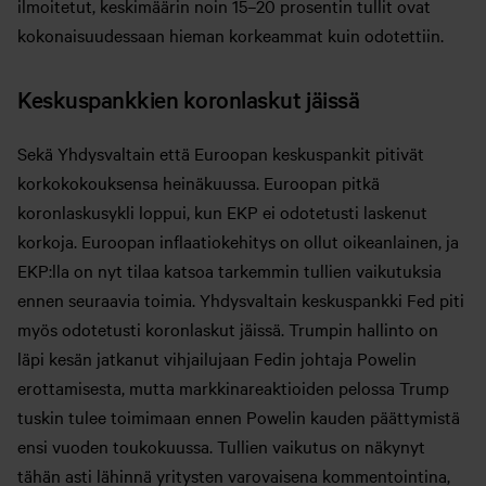
ilmoitetut, keskimäärin noin 15–20 prosentin tullit ovat
kokonaisuudessaan hieman korkeammat kuin odotettiin.
Keskuspankkien koronlaskut jäissä
Sekä Yhdysvaltain että Euroopan keskuspankit pitivät
korkokokouksensa heinäkuussa. Euroopan pitkä
koronlaskusykli loppui, kun EKP ei odotetusti laskenut
korkoja. Euroopan inflaatiokehitys on ollut oikeanlainen, ja
EKP:lla on nyt tilaa katsoa tarkemmin tullien vaikutuksia
ennen seuraavia toimia. Yhdysvaltain keskuspankki Fed piti
myös odotetusti koronlaskut jäissä. Trumpin hallinto on
läpi kesän jatkanut vihjailujaan Fedin johtaja Powelin
erottamisesta, mutta markkinareaktioiden pelossa Trump
tuskin tulee toimimaan ennen Powelin kauden päättymistä
ensi vuoden toukokuussa. Tullien vaikutus on näkynyt
tähän asti lähinnä yritysten varovaisena kommentointina,