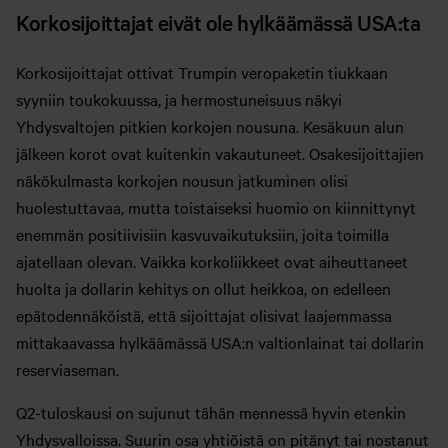
Korkosijoittajat eivät ole hylkäämässä USA:ta
Korkosijoittajat ottivat Trumpin veropaketin tiukkaan
syyniin toukokuussa, ja hermostuneisuus näkyi
Yhdysvaltojen pitkien korkojen nousuna. Kesäkuun alun
jälkeen korot ovat kuitenkin vakautuneet. Osakesijoittajien
näkökulmasta korkojen nousun jatkuminen olisi
huolestuttavaa, mutta toistaiseksi huomio on kiinnittynyt
enemmän positiivisiin kasvuvaikutuksiin, joita toimilla
ajatellaan olevan. Vaikka korkoliikkeet ovat aiheuttaneet
huolta ja dollarin kehitys on ollut heikkoa, on edelleen
epätodennäköistä, että sijoittajat olisivat laajemmassa
mittakaavassa hylkäämässä USA:n valtionlainat tai dollarin
reserviaseman.
Q2-tuloskausi on sujunut tähän mennessä hyvin etenkin
Yhdysvalloissa. Suurin osa yhtiöistä on pitänyt tai nostanut