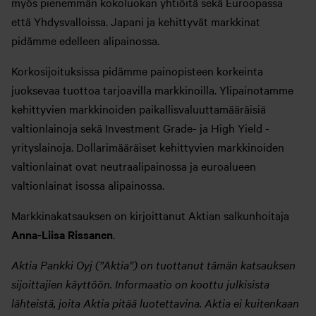
myös pienemmän kokoluokan yhtiöitä sekä Euroopassa
että Yhdysvalloissa. Japani ja kehittyvät markkinat
pidämme edelleen alipainossa.
Korkosijoituksissa pidämme painopisteen korkeinta
juoksevaa tuottoa tarjoavilla markkinoilla. Ylipainotamme
kehittyvien markkinoiden paikallisvaluuttamääräisiä
valtionlainoja sekä Investment Grade- ja High Yield -
yrityslainoja. Dollarimääräiset kehittyvien markkinoiden
valtionlainat ovat neutraalipainossa ja euroalueen
valtionlainat isossa alipainossa.
Markkinakatsauksen on kirjoittanut Aktian salkunhoitaja
Anna-Liisa Rissanen
.
Aktia Pankki Oyj (”Aktia”) on tuottanut tämän katsauksen
sijoittajien käyttöön. Informaatio on koottu julkisista
lähteistä, joita Aktia pitää luotettavina. Aktia ei kuitenkaan