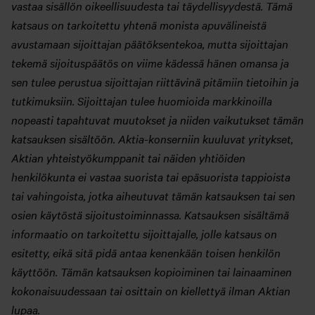
vastaa sisällön oikeellisuudesta tai täydellisyydestä. Tämä
katsaus on tarkoitettu yhtenä monista apuvälineistä
avustamaan sijoittajan päätöksentekoa, mutta sijoittajan
tekemä sijoituspäätös on viime kädessä hänen omansa ja
sen tulee perustua sijoittajan riittävinä pitämiin tietoihin ja
tutkimuksiin. Sijoittajan tulee huomioida markkinoilla
nopeasti tapahtuvat muutokset ja niiden vaikutukset tämän
katsauksen sisältöön. Aktia-konserniin kuuluvat yritykset,
Aktian yhteistyökumppanit tai näiden yhtiöiden
henkilökunta ei vastaa suorista tai epäsuorista tappioista
tai vahingoista, jotka aiheutuvat tämän katsauksen tai sen
osien käytöstä sijoitustoiminnassa. Katsauksen sisältämä
informaatio on tarkoitettu sijoittajalle, jolle katsaus on
esitetty, eikä sitä pidä antaa kenenkään toisen henkilön
käyttöön. Tämän katsauksen kopioiminen tai lainaaminen
kokonaisuudessaan tai osittain on kiellettyä ilman Aktian
lupaa.