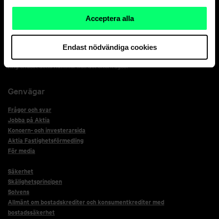
+358 800 0 2477
Acceptera alla
Nätbankens spärrtjänst 24 h
+358 20 333
Endast nödvändiga cookies
*Kortsäkerhetstjänstens kontakter för kortinnehavare på +358 800 0 2476,
ring endast detta nummer ifall det efterfrågas.
Genvägar
Frågor och svar
Jobba på Aktia
Koncern- och investerarsida
Aktia Fastighetsförmedling
För media
Säkerhet
Skälighetsprincipen
Solvens
Allmänt om bostadskrediter och konsumentkrediter med
bostadssäkerhet