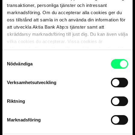
transaktioner, personliga tjänster och intressant
marknadsföring. Om du accepterar alla cookies ger du
Kundservice
oss tillstånd att samla in och använda din information för
att utveckla Aktia Bank Abp:s tjänster samt att
Privatkunder
vard. 8-18
skräddarsy marknadsföring till just dig. Du kan även välja
010 247 010
vilka cookies du accepterar. Vissa cookies är
obligatoriska för att säkerställa en pålitlig och säker drift
Företagskunder
av våra digitala tjänster.
vard. 9-16
Samtyckesval
Nödvändiga
010 247 6700
Försäkringsärenden,
Aktia Livförsäkring Ab
vard. 9-15
Verksamhetsutveckling
010 247 8300
Kortförsäkringar
, kontrollera kontaktinformation
på sidan för ditt kort
.
Riktning
Aktia Finnair Visa kundservice
vard. 8-18
Marknadsföring
010 247 050
Spärrtjänst för kort 24 h*