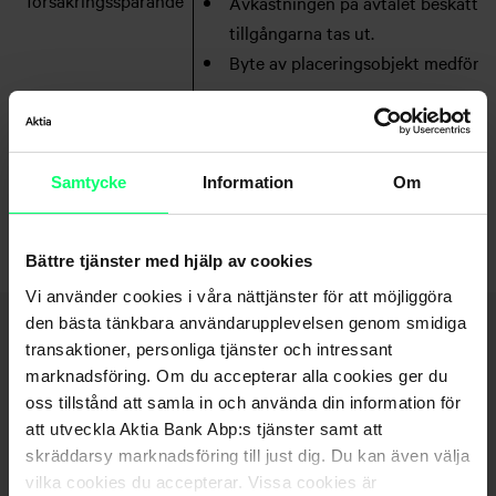
försäkringssparande
Avkastningen på avtalet beskattas 
tillgångarna tas ut.
Byte av placeringsobjekt medför in
Innehåller
En livförsäkring som motsvarar 
produkten en
besparingen och som vid dödsfall 
livförsäkring?
förmånstagarförord
Samtycke
Information
Om
Bättre tjänster med hjälp av cookies
Vi använder cookies i våra nättjänster för att möjliggöra
den bästa tänkbara användarupplevelsen genom smidiga
transaktioner, personliga tjänster och intressant
Vanliga frågor
marknadsföring. Om du accepterar alla cookies ger du
oss tillstånd att samla in och använda din information för
att utveckla Aktia Bank Abp:s tjänster samt att
skräddarsy marknadsföring till just dig. Du kan även välja
Hur kan jag öppna en placeringsförsäkring eller ett
vilka cookies du accepterar. Vissa cookies är
kapitaliseringsavtal?