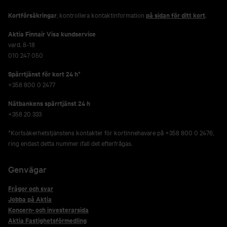
Kortförsäkringar
, kontrollera kontaktinformation
på sidan för ditt kort
.
Aktia Finnair Visa kundservice
vard. 8-18
010 247 050
Spärrtjänst för kort 24 h*
+358 800 0 2477
Nätbankens spärrtjänst 24 h
+358 20 333
*Kortsäkerhetstjänstens kontakter för kortinnehavare på +358 800 0 2476,
ring endast detta nummer ifall det efterfrågas.
Genvägar
Frågor och svar
Jobba på Aktia
Koncern- och investerarsida
Aktia Fastighetsförmedling