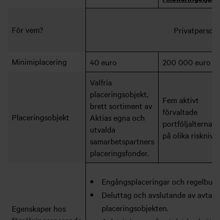
För vem?
Privatperson
Minimiplacering
40 euro
200 000 euro
Valfria
placeringsobjekt,
Fem aktivt
brett sortiment av
förvaltade
Placeringsobjekt
Aktias egna och
portföljalternati
utvalda
på olika risknivåe
samarbetspartners
placeringsfonder.
Engångsplaceringar och regelbund
Deluttag och avslutande av avtal n
placeringsobjekten.
Egenskaper hos