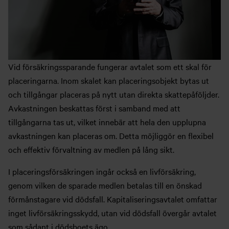
Vid försäkringssparande fungerar avtalet som ett skal för
placeringarna. Inom skalet kan placeringsobjekt bytas ut
och tillgångar placeras på nytt utan direkta skattepåföljder.
Avkastningen beskattas först i samband med att
tillgångarna tas ut, vilket innebär att hela den upplupna
avkastningen kan placeras om. Detta möjliggör en flexibel
och effektiv förvaltning av medlen på lång sikt.
I placeringsförsäkringen ingår också en livförsäkring,
genom vilken de sparade medlen betalas till en önskad
förmånstagare vid dödsfall. Kapitaliseringsavtalet omfattar
inget livförsäkringsskydd, utan vid dödsfall övergår avtalet
som sådant i dödsboets ägo.