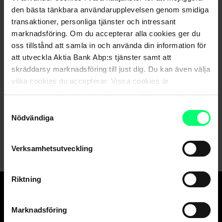
den bästa tänkbara användarupplevelsen genom smidiga
transaktioner, personliga tjänster och intressant
marknadsföring. Om du accepterar alla cookies ger du
oss tillstånd att samla in och använda din information för
att utveckla Aktia Bank Abp:s tjänster samt att
Kontaktuppgifter
skräddarsy marknadsföring till just dig. Du kan även välja
vilka cookies du accepterar. Vissa cookies är
Aktia Kuopio
obligatoriska för att säkerställa en pålitlig och säker drift
Vuorikatu 26 B, 3. krs, 70100 Kuopio
av våra digitala tjänster.
Samtyckesval
Nödvändiga
Plats på kartan
Verksamhetsutveckling
Riktning
Den goda banken.
Marknadsföring
Och suveräna