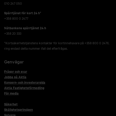
010 247 050
Spärrtjänst för kort 24 h*
+358 800 0 2477
Nätbankens spärrtjänst 24 h
+358 20 333
*Kortsäkerhetstjänstens kontakter för kortinnehavare på +358 800 0 2476,
ring endast detta nummer ifall det efterfrågas.
Genvägar
Frågor och svar
Jobba på Aktia
Koncern- och investerarsida
Aktia Fastighetsförmedling
För media
Säkerhet
Skälighetsprincipen
Solvens