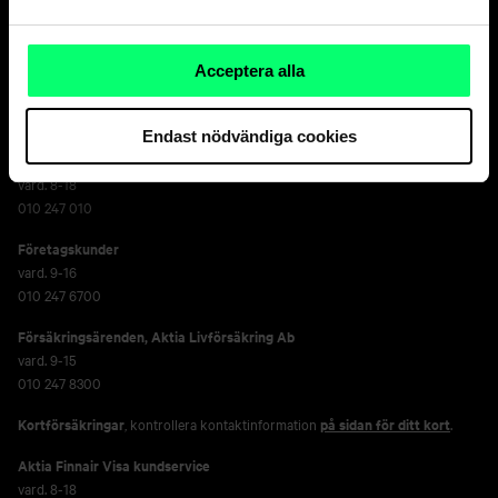
kapitalförvaltaren.
Acceptera alla
Kundservice
Endast nödvändiga cookies
Privatkunder
vard. 8-18
010 247 010
Företagskunder
vard. 9-16
010 247 6700
Försäkringsärenden,
Aktia Livförsäkring Ab
vard. 9-15
010 247 8300
Kortförsäkringar
, kontrollera kontaktinformation
på sidan för ditt kort
.
Aktia Finnair Visa kundservice
vard. 8-18