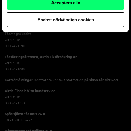
Acceptera alla
Privatkunder
vard. 8-18
Endast nödvändiga cookies
010 247 010
Företagskunder
vard. 9-16
010 247 6700
Försäkringsärenden,
Aktia Livförsäkring Ab
vard. 9-15
010 247 8300
Kortförsäkringar
, kontrollera kontaktinformation
på sidan för ditt kort
.
Aktia Finnair Visa kundservice
vard. 8-18
010 247 050
Spärrtjänst för kort 24 h*
+358 800 0 2477
Nätbankens spärrtjänst 24 h