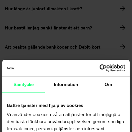
Hur länge är juniorfullmakten i kraft?
Hur beställer jag banktjänster åt ett barn?
Att beakta gällande bankkoder och Debit-kort
Gå tillbaka till sidan – Familjens bankärenden
Samtycke
Information
Om
Bättre tjänster med hjälp av cookies
Vi använder cookies i våra nättjänster för att möjliggöra
den bästa tänkbara användarupplevelsen genom smidiga
transaktioner, personliga tjänster och intressant