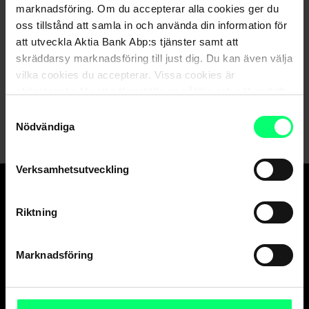
marknadsföring. Om du accepterar alla cookies ger du
oss tillstånd att samla in och använda din information för
Hittar du inte det du söker?
att utveckla Aktia Bank Abp:s tjänster samt att
skräddarsy marknadsföring till just dig. Du kan även välja
Kundservice
vilka cookies du accepterar. Vissa cookies är
obligatoriska för att säkerställa en pålitlig och säker drift
Skicka ett meddelande till oss via nätbanken
av våra digitala tjänster.
Samtyckesval
Nödvändiga
Verksamhetsutveckling
Den goda banken.
Riktning
Och suveräna
kapitalförvaltaren.
Marknadsföring
Kundservice