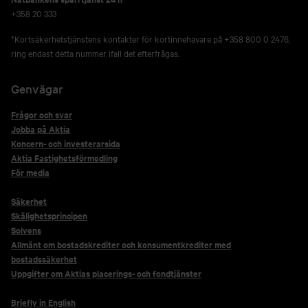
+358 20 333
*Kortsäkerhetstjänstens kontakter för kortinnehavare på +358 800 0 2476,
ring endast detta nummer ifall det efterfrågas.
Genvägar
Frågor och svar
Jobba på Aktia
Koncern- och investerarsida
Aktia Fastighetsförmedling
För media
Säkerhet
Skälighetsprincipen
Solvens
Allmänt om bostadskrediter och konsumentkrediter med
bostadssäkerhet
Uppgifter om Aktias placerings- och fondtjänster
Briefly in English