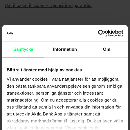
Gå tillbaka till sidan – Depositionsgarantier
Samtycke
Information
Om
Bättre tjänster med hjälp av cookies
Hittar du inte det du söker?
Vi använder cookies i våra nättjänster för att möjliggöra
den bästa tänkbara användarupplevelsen genom smidiga
Kundservice
transaktioner, personliga tjänster och intressant
marknadsföring. Om du accepterar alla cookies ger du
Skicka ett meddelande till oss via nätbanken
oss tillstånd att samla in och använda din information för
att utveckla Aktia Bank Abp:s tjänster samt att
skräddarsy marknadsföring till just dig. Du kan även välja
vilka cookies du accepterar. Vissa cookies är