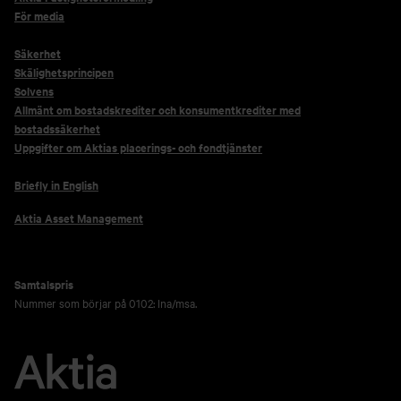
För media
Säkerhet
Skälighetsprincipen
Solvens
Allmänt om bostadskrediter och konsumentkrediter med
bostadssäkerhet
Uppgifter om Aktias placerings- och fondtjänster
Briefly in English
Aktia Asset Management
Samtalspris
Nummer som börjar på 0102: lna/msa.