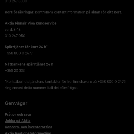
010 247 8300
Kortförsäkringar
, kontrollera kontaktinformation
på sidan för ditt kort
.
Aktia Finnair Visa kundservice
vard. 8-18
010 247 050
Spärrtjänst för kort 24 h*
+358 800 0 2477
Nätbankens spärrtjänst 24 h
+358 20 333
*Kortsäkerhetstjänstens kontakter för kortinnehavare på +358 800 0 2476,
ring endast detta nummer ifall det efterfrågas.
Genvägar
Frågor och svar
Jobba på Aktia
Koncern- och investerarsida
Aktia Fastighetsförmedling