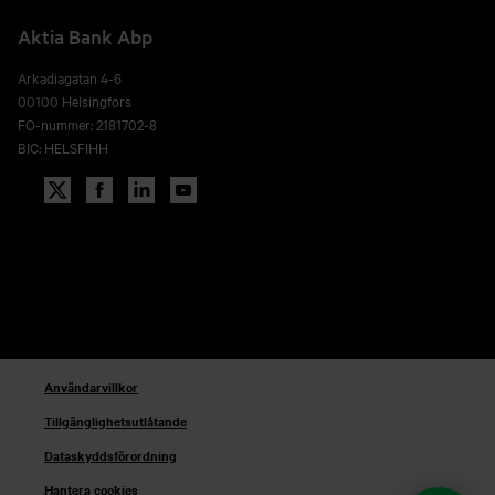
Aktia Bank Abp
Arkadiagatan 4-6
00100 Helsingfors
FO-nummer: 2181702-8
BIC: HELSFIHH
Användarvillkor
Tillgänglighetsutlåtande
Dataskyddsförordning
Hantera cookies