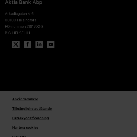
Aktia Bank Abp
Arkadiagatan 4-6
00100 Helsingfors
FO-nummer: 2181702-8
BIC: HELSFIHH
Användarvillkor
Tillgänglighetsutlåtande
Dataskyddsförordning
Hantera cookies
Sidkarta