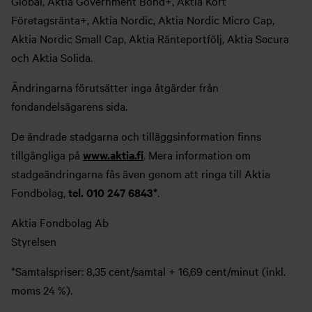
Global, Aktia Government Bond+, Aktia Kort
Företagsränta+, Aktia Nordic, Aktia Nordic Micro Cap,
Aktia Nordic Small Cap, Aktia Ränteportfölj, Aktia Secura
och Aktia Solida.
Ändringarna förutsätter inga åtgärder från
fondandelsägarens sida.
De ändrade stadgarna och tilläggsinformation finns
tillgängliga på
www.aktia.fi
. Mera information om
stadgeändringarna fås även genom att ringa till Aktia
Fondbolag,
tel. 010 247 6843*
.
Aktia Fondbolag Ab
Styrelsen
*Samtalspriser: 8,35 cent/samtal + 16,69 cent/minut (inkl.
moms 24 %).