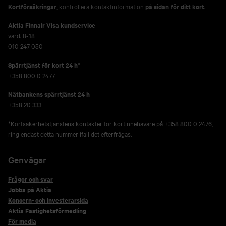
Kortförsäkringar
, kontrollera kontaktinformation
på sidan för ditt kort
.
Aktia Finnair Visa kundservice
vard. 8-18
010 247 050
Spärrtjänst för kort 24 h*
+358 800 0 2477
Nätbankens spärrtjänst 24 h
+358 20 333
*Kortsäkerhetstjänstens kontakter för kortinnehavare på +358 800 0 2476,
ring endast detta nummer ifall det efterfrågas.
Genvägar
Frågor och svar
Jobba på Aktia
Koncern- och investerarsida
Aktia Fastighetsförmedling
För media