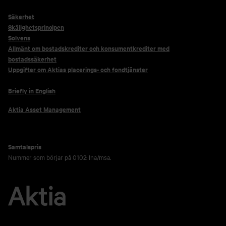
Säkerhet
Skälighetsprincipen
Solvens
Allmänt om bostadskrediter och konsumentkrediter med
bostadssäkerhet
Uppgifter om Aktias placerings- och fondtjänster
Briefly in English
Aktia Asset Management
Samtalspris
Nummer som börjar på 0102: lna/msa.