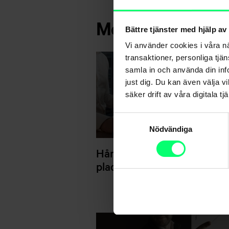
Mera om detta 
Bättre tjänster med hjälp av
Vi använder cookies i våra n
transaktioner, personliga tjä
samla in och använda din info
just dig. Du kan även välja vi
säker drift av våra digitala tjä
Samtyckesval
Nödvändiga
Hårda prövningar för ESG-
placerande