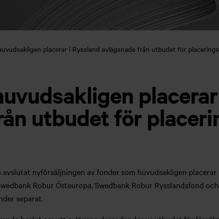
uvudsakligen placerar i Ryssland avlägsnade från utbudet för placerings
uvudsakligen placerar 
rån utbudet för placer
a avslutat nyförsäljningen av fonder som huvudsakligen placerar i
Swedbank Robur Östeuropa, Swedbank Robur Rysslandsfond och 
nder separat.