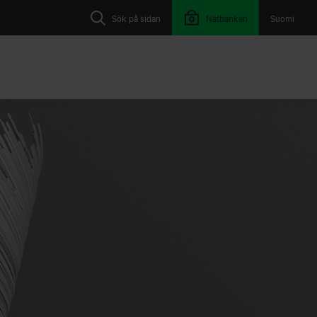
Sök på sidan
Nätbanken
Suomi