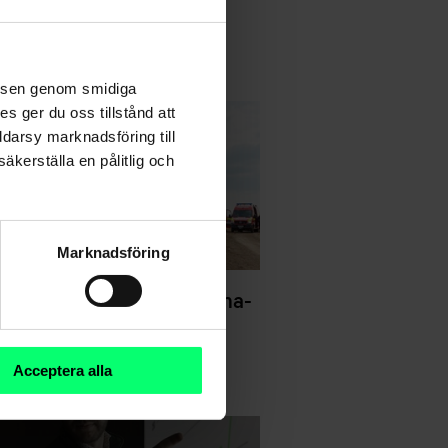
velsen genom smidiga
s ger du oss tillstånd att
ddarsy marknadsföring till
äkerställa en pålitlig och
Marknadsföring
a stöder UNICEFs Ukraina-
mling
Acceptera alla