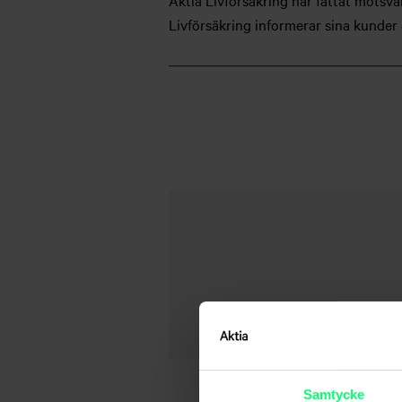
Aktia Livförsäkring har fattat motsva
Livförsäkring informerar sina kunder
Samtycke