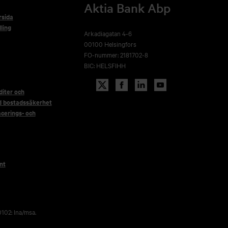
Aktia Bank Abp
rsida
ling
Arkadiagatan 4-6
00100 Helsingfors
FO-nummer: 2181702-8
BIC: HELSFIHH
iter och
d bostadssäkerhet
acerings- och
nt
102: lna/msa.