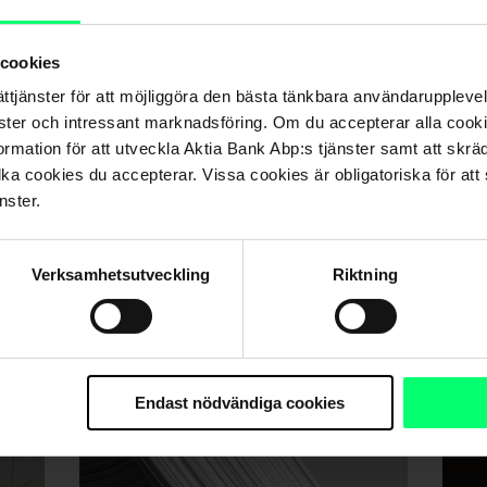
ämne
 cookies
ättjänster för att möjliggöra den bästa tänkbara användarupple
nster och intressant marknadsföring. Om du accepterar alla cookie
rmation för att utveckla Aktia Bank Abp:s tjänster samt att skrä
lka cookies du accepterar. Vissa cookies är obligatoriska för att s
nster.
Verksamhetsutveckling
Riktning
Chefsekonomens blogg: Hur
Akti
påverkar den ryska attacken
insa
finska hushåll?
Endast nödvändiga cookies