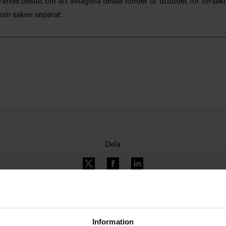
rande beslut om att avlägsna dessa fonder ur utbudet för försäkr
 om saken separat.
Dela
Information