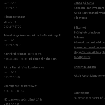
Jobba på Aktia
vard. 8-18
Koncern- och investera
010 247 010
Aktia Fastighetsförmed
Företagskunder
För media
vard. 9-16
010 247 6700
Säkerhet
Skälighetsprincipen
Försäkringsärenden,
Aktia Livförsäkring Ab
Solvens
vard. 9-15
Allmänt om bostadskred
010 247 8300
konsumentkrediter me
Uppgifter om Aktias pl
Kortförsäkringar
, kontrollera
fondtjänster
kontaktinformation
på sidan för ditt kort
.
Briefly in English
Aktia Finnair Visa kundservice
vard. 8-18
Aktia Asset Manageme
010 247 050
Spärrtjänst för kort 24 h*
+358 800 0 2477
Samtalspris
Nummer som börjar på 0
Nätbankens spärrtjänst 24 h
+358 20 333