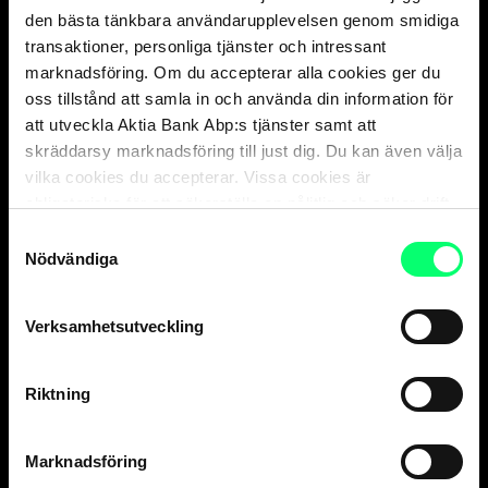
kapitalförvaltaren.
den bästa tänkbara användarupplevelsen genom smidiga
transaktioner, personliga tjänster och intressant
marknadsföring. Om du accepterar alla cookies ger du
oss tillstånd att samla in och använda din information för
Kundservice
att utveckla Aktia Bank Abp:s tjänster samt att
skräddarsy marknadsföring till just dig. Du kan även välja
Privatkunder
vilka cookies du accepterar. Vissa cookies är
vard. 8-18
010 247 010
obligatoriska för att säkerställa en pålitlig och säker drift
av våra digitala tjänster.
Samtyckesval
Företagskunder
Nödvändiga
vard. 9-16
010 247 6700
Verksamhetsutveckling
Försäkringsärenden,
Aktia Livförsäkring Ab
vard. 9-15
010 247 8300
Riktning
Kortförsäkringar
, kontrollera kontaktinformation
på sidan för ditt kort
.
Aktia Finnair Visa kundservice
Marknadsföring
vard. 8-18