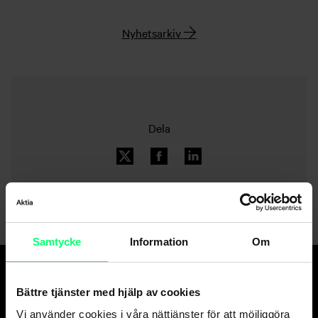
Nyhetsarkiv
Dela
Samtycke
Information
Om
Bättre tjänster med hjälp av cookies
Den goda banken.
Och suveräna
Vi använder cookies i våra nättjänster för att möjliggöra