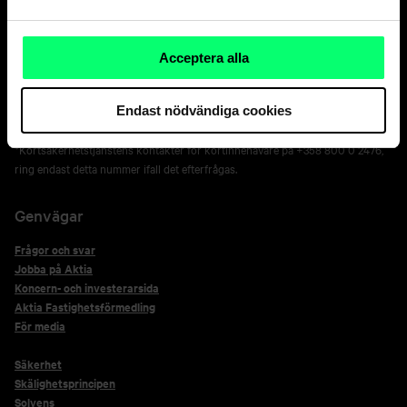
010 247 050
Spärrtjänst för kort 24 h*
Acceptera alla
+358 800 0 2477
Nätbankens spärrtjänst 24 h
Endast nödvändiga cookies
+358 20 333
*Kortsäkerhetstjänstens kontakter för kortinnehavare på +358 800 0 2476,
ring endast detta nummer ifall det efterfrågas.
Genvägar
Frågor och svar
Jobba på Aktia
Koncern- och investerarsida
Aktia Fastighetsförmedling
För media
Säkerhet
Skälighetsprincipen
Solvens