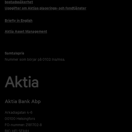
bostadssäkerhet
Uppgifter om Aktias placerings- och fondtjänster
Briefly in English
Aktia Asset Management
Samtalspris
Nummer som börjar på 0102: lna/msa.
Aktia Bank Abp
Arkadiagatan 4-6
00100 Helsingfors
FO-nummer: 2181702-8
BIC: HELSFIHH