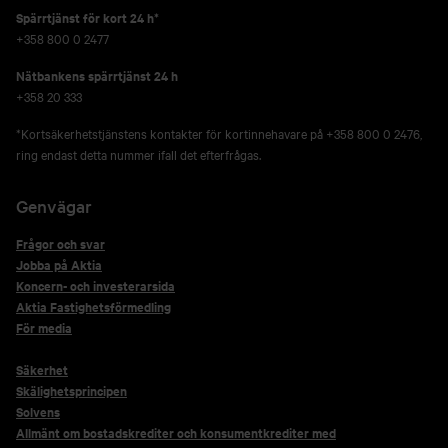
Spärrtjänst för kort 24 h*
+358 800 0 2477
Nätbankens spärrtjänst 24 h
+358 20 333
*Kortsäkerhetstjänstens kontakter för kortinnehavare på +358 800 0 2476,
ring endast detta nummer ifall det efterfrågas.
Genvägar
Frågor och svar
Jobba på Aktia
Koncern- och investerarsida
Aktia Fastighetsförmedling
För media
Säkerhet
Skälighetsprincipen
Solvens
Allmänt om bostadskrediter och konsumentkrediter med