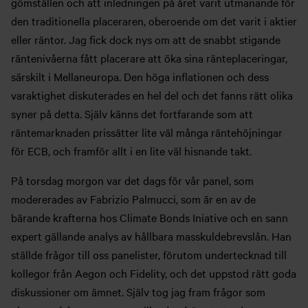
gömställen och att inledningen på året varit utmanande för
den traditionella placeraren, oberoende om det varit i aktier
eller räntor. Jag fick dock nys om att de snabbt stigande
räntenivåerna fått placerare att öka sina ränteplaceringar,
särskilt i Mellaneuropa. Den höga inflationen och dess
varaktighet diskuterades en hel del och det fanns rätt olika
syner på detta. Själv känns det fortfarande som att
räntemarknaden prissätter lite väl många räntehöjningar
för ECB, och framför allt i en lite väl hisnande takt.
På torsdag morgon var det dags för vår panel, som
modererades av Fabrizio Palmucci, som är en av de
bärande krafterna hos Climate Bonds Iniative och en sann
expert gällande analys av hållbara masskuldebrevslån. Han
ställde frågor till oss panelister, förutom undertecknad till
kollegor från Aegon och Fidelity, och det uppstod rätt goda
diskussioner om ämnet. Själv tog jag fram frågor som