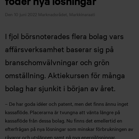
föder nya lösningar
Den 10 juni 2022
Marknadsrådet, Markkinaraati
I fjol börsnoterades flera bolag vars
affärsverksamhet baserar sig på
branschomvälvningar och grön
omställning. Aktiekursen för många
bolag har sjunkit i början av året.
– De har goda idéer och patent, men det finns ännu inget
kassaflöde. Placerarna är tvungna att vänta längre på
kassaflöde från dessa bolag. Nu finns det emellertid en
efterfrågan på nya lösningar som minskar förbrukningen av
råvaror och utsläppen samt på nya energilösningar,