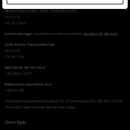
Försäkringsärenden,
Aktia Livförsäkring Ab
vard. 9-15
010 247 8300
Kortförsäkringar
, kontrollera kontaktinformation
på sidan för ditt kort
.
Aktia Finnair Visa kundservice
vard. 8-18
010 247 050
Spärrtjänst för kort 24 h*
+358 800 0 2477
Nätbankens spärrtjänst 24 h
+358 20 333
*Kortsäkerhetstjänstens kontakter för kortinnehavare på +358 800 0 2476,
ring endast detta nummer ifall det efterfrågas.
Genvägar