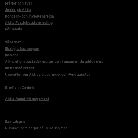
Frågor och svar
Jobba på Aktia
Koncern- och investerarsida
Aktia Fastighetsförmedling
För media
Säkerhet
Skälighetsprincipen
Solvens
Allmänt om bostadskrediter och konsumentkrediter med
bostadssäkerhet
Uppgifter om Aktias placerings- och fondtjänster
Briefly in English
Aktia Asset Management
Samtalspris
Nummer som börjar på 0102: lna/msa.