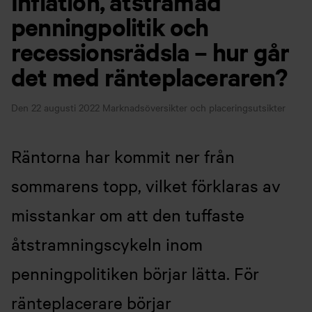
Inflation, åtstramad
penningpolitik och
recessionsrädsla – hur går
det med ränteplaceraren?
Den 22 augusti 2022
Marknadsöversikter och placeringsutsikter
Räntorna har kommit ner från
sommarens topp, vilket förklaras av
misstankar om att den tuffaste
åtstramningscykeln inom
penningpolitiken börjar lätta. För
ränteplacerare börjar