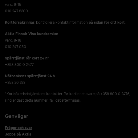
vard. 9-15
010 247 8300
Kortförsäkringar
, kontrollera kontaktinformation
på sidan för ditt kort
.
Aktia Finnair Visa kundservice
vard. 8-18
010 247 050
Spärrtjänst för kort 24 h*
+358 800 0 2477
Nätbankens spärrtjänst 24 h
+358 20 333
*Kortsäkerhetstjänstens kontakter för kortinnehavare på +358 800 0 2476,
ring endast detta nummer ifall det efterfrågas.
Genvägar
Frågor och svar
Jobba på Aktia