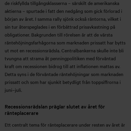
de riskfyllda tillgångsklasserna – särskilt de amerikanska
aktierna – spurtade i fatt den nedgång som gick förlorad i
början av året. I samma rally sjönk också räntorna, vilket i
sin tur återspeglades i en förbättrad prisavkastning på
obligationer. Bakgrunden till rörelsen är att de värsta
räntehöjningsfarhågorna som marknaden prissatt har bytts
ut mot en recessionsrädsla. Centralbankerna skulle inte bli
tvungna att strama åt penningpolitiken med förväntad
kraft om recessionen bidrog till att inflationen mattas av.
Detta syns i de förväntade räntehöjningar som marknaden
prissatt och som har sjunkit betydligt från toppsiffrorna i
juni–juli.
Recessionsrädslan präglar slutet av året för
ränteplacerare
Ett centralt tema för ränteplacerare under resten av året är