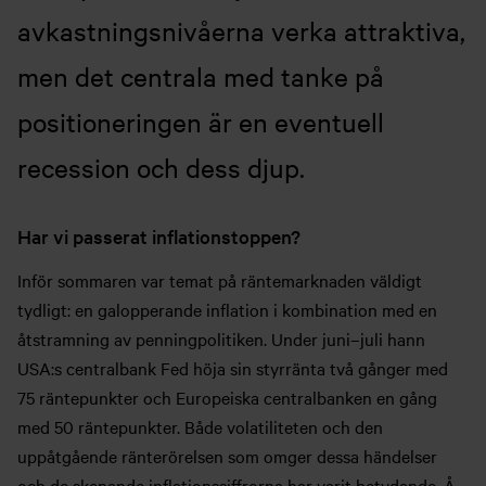
avkastningsnivåerna verka attraktiva,
men det centrala med tanke på
positioneringen är en eventuell
recession och dess djup.
Har vi passerat inflationstoppen?
Inför sommaren var temat på räntemarknaden väldigt
tydligt: en galopperande inflation i kombination med en
åtstramning av penningpolitiken. Under juni–juli hann
USA:s centralbank Fed höja sin styrränta två gånger med
75 räntepunkter och Europeiska centralbanken en gång
med 50 räntepunkter. Både volatiliteten och den
uppåtgående ränterörelsen som omger dessa händelser
och de skenande inflationssiffrorna har varit betydande. Å