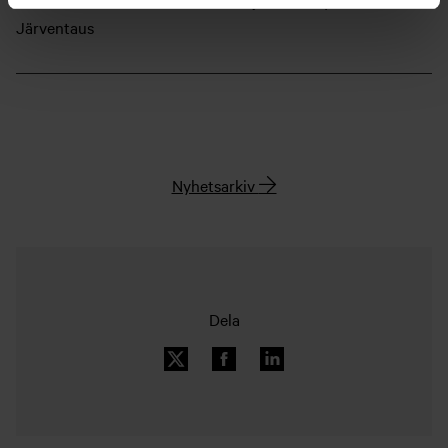
Marknadsöversikten är skriven av junioranalytiker Elias
Järventaus
Nyhetsarkiv
Dela