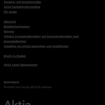
Koncern- och investerarsida
Aktia Fastighetsförmedling
För media
Säkerhet
Skälighetsprincipen
Solvens
Allmänt om bostadskrediter och konsumentkrediter med
bostadssäkerhet
Uppgifter om Aktias placerings- och fondtjänster
Briefly in English
Aktia Asset Management
Samtalspris
Nummer som börjar på 0102: lna/msa.