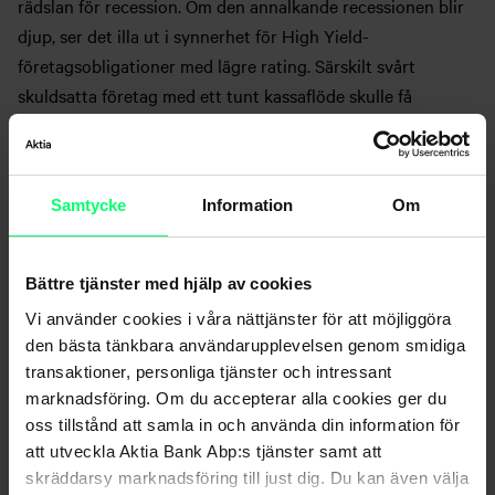
rädslan för recession. Om den annalkande recessionen blir
djup, ser det illa ut i synnerhet för High Yield-
företagsobligationer med lägre rating. Särskilt svårt
skuldsatta företag med ett tunt kassaflöde skulle få
problem på grund av de finansieringskostnaderna som
redan stigit. Om inflationen inte leder till omöjligt trångmål
för konsumenterna och den eskalerande energikrisen kan
Samtycke
Information
Om
undvikas, är High Yield-företagslånen mycket attraktiva.
Om recessionen dock blir djupare än väntat, lär Investment
Grade-klassade papper tåla den bättre än papper i High
Bättre tjänster med hjälp av cookies
Yield-klassen.
Vi använder cookies i våra nättjänster för att möjliggöra
den bästa tänkbara användarupplevelsen genom smidiga
Goda avkastningsnivåer inom företagsräntor –
transaktioner, personliga tjänster och intressant
särskilt inom europeiska High Yield-obligationer
marknadsföring. Om du accepterar alla cookies ger du
oss tillstånd att samla in och använda din information för
I synnerhet de europeiska High Yield-obligationerna är
att utveckla Aktia Bank Abp:s tjänster samt att
relativt attraktiva både när det gäller avkastnings- och
skräddarsy marknadsföring till just dig. Du kan även välja