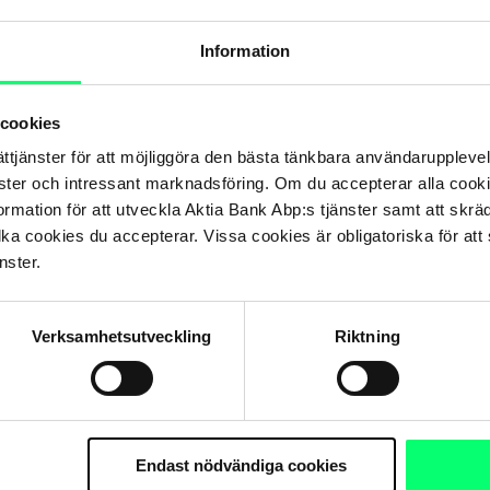
 har försämrats under hela året har företagen hittills klarat av 
ingen och resultaten fortsatt att öka i de flesta företag, även o
Information
e kvartalen blir jämförelsepunkten allt mer utmanande och i for
ch överskrida resultatförväntningarna.
 cookies
 klart högre än genomsnittet på aktie-, ränte- och valutamarknad
ättjänster för att möjliggöra den bästa tänkbara användarupple
miska tillväxten och resultattillväxten syns redan delvis i pris
nster och intressant marknadsföring. Om du accepterar alla cookie
junkturnedgång och resultatrecession, trots att aktiernas värderi
rmation för att utveckla Aktia Bank Abp:s tjänster samt att skrä
ånga räntorna i neutralvikt och de korta räntorna i övervikt.
lka cookies du accepterar. Vissa cookies är obligatoriska för att s
nster.
Europa och är i undervikt i Norden. USA, Japan och tillväxtmarknad
gationerna inom euroområdet i stor undervikt och tillväxtmarknade
etagsobligationer, High Yield-företagsobligationer och tillväxtma
Verksamhetsutveckling
Riktning
Endast nödvändiga cookies