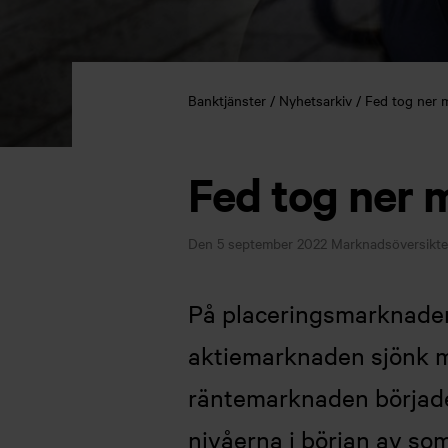
Banktjänster
Nyhetsarkiv
Fed tog ner 
Fed tog ner 
Den 5 september 2022
Marknadsöversikter
På placeringsmarknaden 
aktiemarknaden sjönk me
räntemarknaden började 
nivåerna i början av s