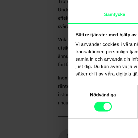
Trots att de ekonomiska indikatorerna
Under början av året har både omsättn
Samtycke
effekt på helheten. Under de kommand
svårare att upprätthålla tillväxten o
Bättre tjänster med hjälp av
Volatiliteten på marknaden har varit
Vi använder cookies i våra n
utsikterna. Avmattningen av den ekono
transaktioner, personliga tjä
ännu inte prissätter risken för en kon
samla in och använda din info
fortfarande aktierna i undervikt, de l
just dig. Du kan även välja vi
säker drift av våra digitala tjä
Inom aktieallokeringen överviktar vi 
ränteallokeringen håller vi statsobli
Samtyckesval
i stor övervikt. Investment Grade-för
Nödvändiga
i neutralvikt.
Tommi Tähtinen