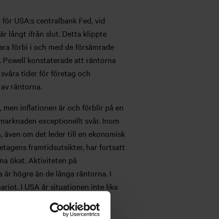
för USA:s centralbank Fed, vid
 långt ifrån slut. Detta klippte
ara förbi i och med de försämrade
. Powell konstaterade att räntorna
svåra tider för företag och
av räntorna.
 men inflationen är och förblir på en
smarknaden exceptionellt svår. Inom
, även om det leder till en ekonomisk
tagens framtidsutsikter, har fortsatt
na ökat. Aktiviteten på
 är högre än de långa räntorna. I
iot. I USA är situationen inte lika