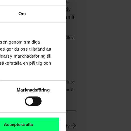
kostnadstrycket förvånansvärt bra.
m energisektorn har en stor positiv
Om
tsättningen kommer det att vara allt
erna då placerarna prissatt de osäkra
velsen genom smidiga
erna, men vi anser att marknaden
s ger du oss tillstånd att
ngsnivå har sjunkit. Vi håller
ddarsy marknadsföring till
äkerställa en pålitlig och
erna är i neutral vikt. I
rnas statsobligationer i lokal valuta
rknadens statsobligationer i dollar är
Marknadsföring
Acceptera alla
Nyhetsarkiv