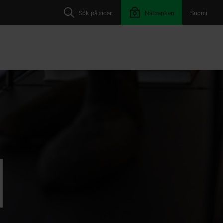
Sök på sidan
Nätbanken
Suomi