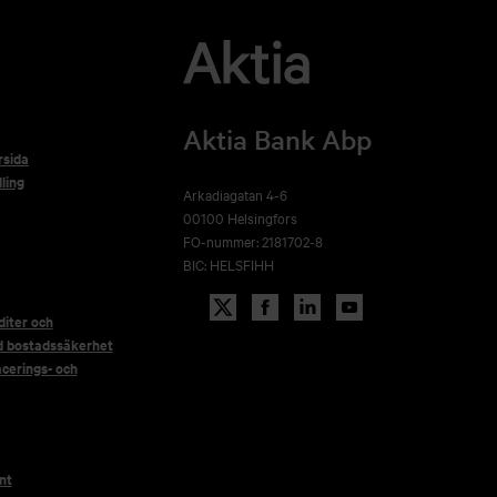
Aktia Bank Abp
rsida
ling
Arkadiagatan 4-6
00100 Helsingfors
FO-nummer: 2181702-8
BIC: HELSFIHH
iter och
d bostadssäkerhet
acerings- och
nt