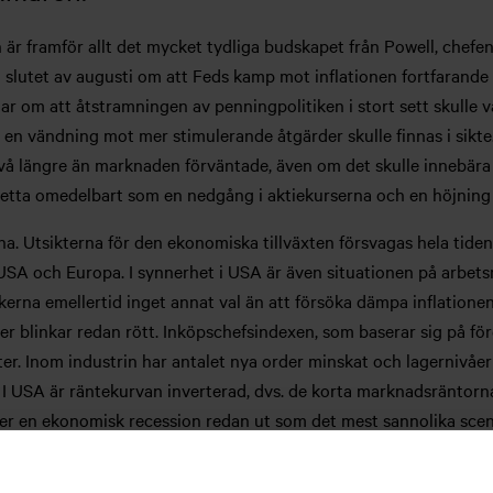
framför allt det mycket tydliga budskapet från Powell, chefen 
lutet av augusti om att Feds kamp mot inflationen fortfarande är
 om att åtstramningen av penningpolitiken i stort sett skulle v
 en vändning mot mer stimulerande åtgärder skulle finnas i sikte
vå längre än marknaden förväntade, även om det skulle innebära 
tta omedelbart som en nedgång i aktiekurserna och en höjning 
na. Utsikterna för den ekonomiska tillväxten försvagas hela tiden,
e USA och Europa. I synnerhet i USA är även situationen på arbet
erna emellertid inget annat val än att försöka dämpa inflationen
r blinkar redan rött. Inköpschefsindexen, som baserar sig på före
er. Inom industrin har antalet nya order minskat och lagernivåer
 I USA är räntekurvan inverterad, dvs. de korta marknadsräntorna
er en ekonomisk recession redan ut som det mest sannolika scenar
risken för recession mycket påtaglig.