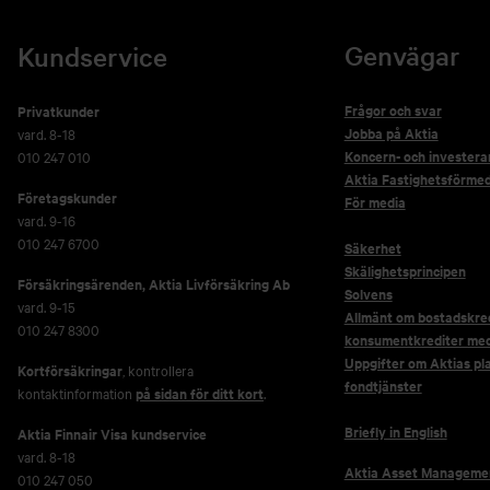
Genvägar
Kundservice
Frågor och svar
Privatkunder
Jobba på Aktia
vard. 8-18
Koncern- och investera
010 247 010
Aktia Fastighetsförmed
Företagskunder
För media
vard. 9-16
010 247 6700
Säkerhet
Skälighetsprincipen
Försäkringsärenden,
Aktia Livförsäkring Ab
Solvens
vard. 9-15
Allmänt om bostadskred
010 247 8300
konsumentkrediter me
Uppgifter om Aktias pl
Kortförsäkringar
, kontrollera
fondtjänster
kontaktinformation
på sidan för ditt kort
.
Briefly in English
Aktia Finnair Visa kundservice
vard. 8-18
Aktia Asset Manageme
010 247 050