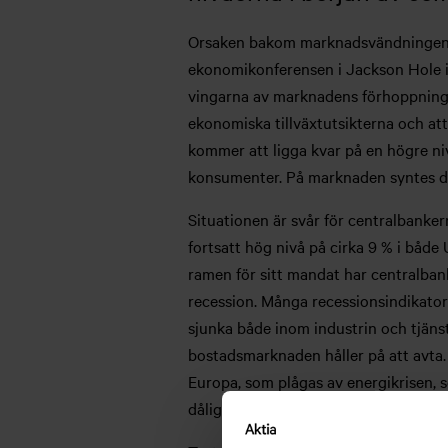
Orsaken bakom marknadsvändningen är 
ekonomikonferensen i Jackson Hole i s
vingarna av marknadens förhoppningar
ekonomiska tillväxtutsikterna och att
kommer att ligga kvar på en högre ni
konsumenter. På marknaden syntes de
Situationen är svår för centralbanker
fortsatt hög nivå på cirka 9 % i båd
ramen för sitt mandat har centralbank
recession. Många recessionsindikatore
sjunka både inom industrin och tjänst
bostadsmarknaden håller på att avta.
Europa, som plågas av energikrisen, s
dålig som i Europa, men också där är 