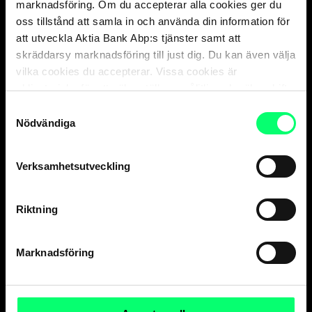
marknadsföring. Om du accepterar alla cookies ger du
Privatkunder
oss tillstånd att samla in och använda din information för
vard. 8-18
att utveckla Aktia Bank Abp:s tjänster samt att
010 247 010
skräddarsy marknadsföring till just dig. Du kan även välja
Företagskunder
vilka cookies du accepterar. Vissa cookies är
vard. 9-16
obligatoriska för att säkerställa en pålitlig och säker drift
010 247 6700
av våra digitala tjänster.
Samtyckesval
Nödvändiga
Försäkringsärenden,
Aktia Livförsäkring Ab
vard. 9-15
010 247 8300
Verksamhetsutveckling
Kortförsäkringar
, kontrollera kontaktinformation
på sidan för ditt kort
.
Aktia Finnair Visa kundservice
Riktning
vard. 8-18
010 247 050
Marknadsföring
Spärrtjänst för kort 24 h*
+358 800 0 2477
Nätbankens spärrtjänst 24 h