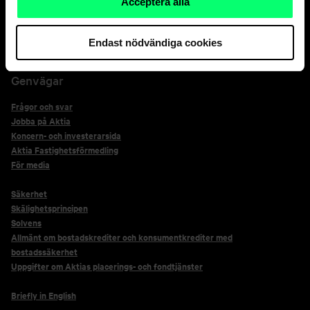
Acceptera alla
+358 20 333
*Kortsäkerhetstjänstens kontakter för kortinnehavare på +358 800 0 2476,
Endast nödvändiga cookies
ring endast detta nummer ifall det efterfrågas.
Genvägar
Frågor och svar
Jobba på Aktia
Koncern- och investerarsida
Aktia Fastighetsförmedling
För media
Säkerhet
Skälighetsprincipen
Solvens
Allmänt om bostadskrediter och konsumentkrediter med
bostadssäkerhet
Uppgifter om Aktias placerings- och fondtjänster
Briefly in English