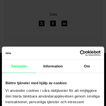
Dela
Samtycke
Information
Om
Den goda banken.
Och suveräna
kapitalförvaltaren.
Bättre tjänster med hjälp av cookies
Vi använder cookies i våra nättjänster för att möjliggöra
den bästa tänkbara användarupplevelsen genom smidiga
Kundservice
transaktioner, personliga tjänster och intressant