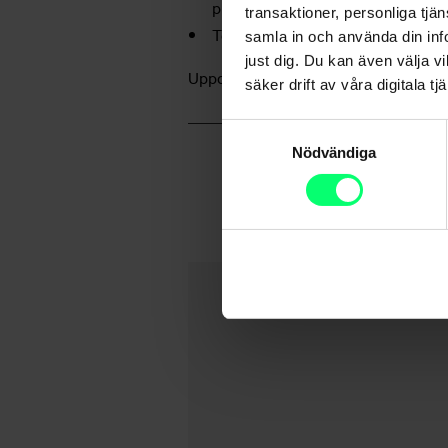
prioritera att avhjälpa situationen
transaktioner, personliga tjä
Tekniska ändringar i stadgarna gö
samla in och använda din info
just dig. Du kan även välja vi
Uppdaterade fondstadgar är tillgäng
säker drift av våra digitala tjä
Samtyckesval
Nödvändiga