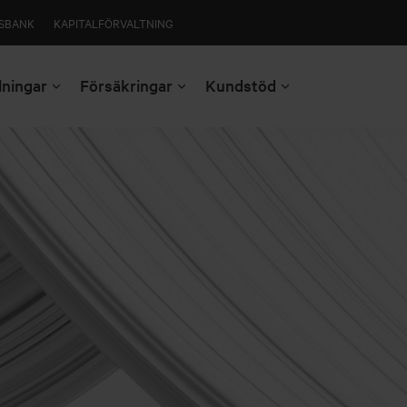
SBANK
KAPITALFÖRVALTNING
lningar
Försäkringar
Kundstöd