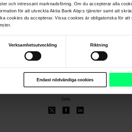
 i andelsägarnas bästa intresse.
nster och intressant marknadsföring. Om du accepterar alla cookie
rs till exempel gällande avkastningsandelar.
rmation för att utveckla Aktia Bank Abp:s tjänster samt att skrä
lka cookies du accepterar. Vissa cookies är obligatoriska för att s
liga på
fondens nätsida
.
nster.
Verksamhetsutveckling
Riktning
Endast nödvändiga cookies
Dela