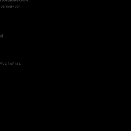
acerings- och
nt
102: lna/msa.