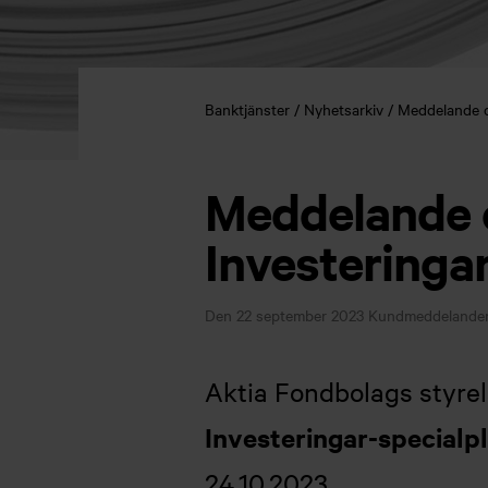
Banktjänster
Nyhetsarkiv
Meddelande o
Meddelande o
Investeringa
Den 22 september 2023
Kundmeddelande
Aktia Fondbolags styrel
Investeringar-specialp
24.10.2023.