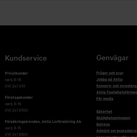
Genvägar
Kundservice
Frågor och svar
Privatkunder
Jobba på Aktia
vard. 8-18
Koncern- och investera
010 247 010
Aktia Fastighetsförmed
Företagskunder
För media
vard. 9-16
010 247 6700
Säkerhet
Skälighetsprincipen
Försäkringsärenden,
Aktia Livförsäkring Ab
Solvens
vard. 9-15
Allmänt om bostadskred
010 247 8300
konsumentkrediter me