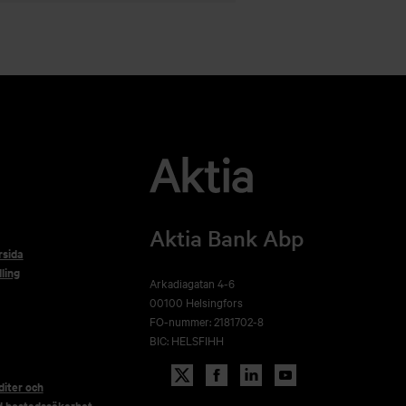
Aktia Bank Abp
rsida
ling
Arkadiagatan 4-6
00100 Helsingfors
FO-nummer: 2181702-8
BIC: HELSFIHH
iter och
d bostadssäkerhet