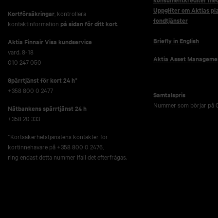
Uppgifter om Aktias pl
Kortförsäkringar
, kontrollera
fondtjänster
kontaktinformation
på sidan för ditt kort
.
Briefly in English
Aktia Finnair Visa kundservice
vard. 8-18
Aktia Asset Manageme
010 247 050
Spärrtjänst för kort 24 h*
+358 800 0 2477
Samtalspris
Nummer som börjar på 0
Nätbankens spärrtjänst 24 h
+358 20 333
*Kortsäkerhetstjänstens kontakter för
kortinnehavare på +358 800 0 2476,
ring endast detta nummer ifall det efterfrågas.