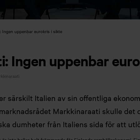
: Ingen uppenbar eurokris i sikte
: Ingen uppenbar eurok
kkinaraati
 särskilt Italien av sin offentliga ekono
 marknadsrådet Markkinaraati skulle det 
iska dumheter från Italiens sida för att ut
 är inte heller helt främmande för Finlands samhällsekonomi. Fin