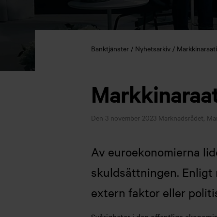
Banktjänster
Nyhetsarkiv
Markkinaraati
Markkinaraati
Den 3 november 2023
Marknadsrådet, Mar
Av euroekonomierna lider
skuldsättningen. Enligt
extern faktor eller polit
Svårigheter i den offentliga ekonomin