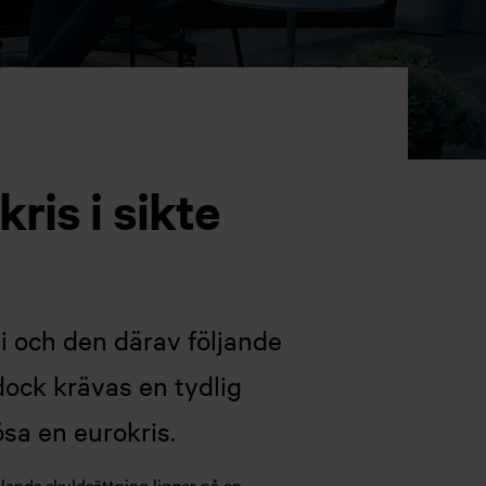
ris i sikte
mi och den därav följande
dock krävas en tydlig
lösa en eurokris.
lands skuldsättning ligger på en