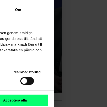
Om
velsen genom smidiga
s ger du oss tillstånd att
ddarsy marknadsföring till
äkerställa en pålitlig och
Marknadsföring
Acceptera alla