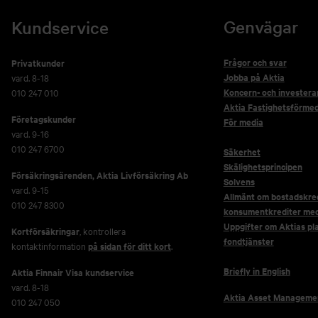
Genvägar
Kundservice
Frågor och svar
Privatkunder
Jobba på Aktia
vard. 8-18
Koncern- och investera
010 247 010
Aktia Fastighetsförmed
Företagskunder
För media
vard. 9-16
010 247 6700
Säkerhet
Skälighetsprincipen
Försäkringsärenden,
Aktia Livförsäkring Ab
Solvens
vard. 9-15
Allmänt om bostadskred
010 247 8300
konsumentkrediter me
Uppgifter om Aktias pl
Kortförsäkringar
, kontrollera
fondtjänster
kontaktinformation
på sidan för ditt kort
.
Briefly in English
Aktia Finnair Visa kundservice
vard. 8-18
Aktia Asset Manageme
010 247 050