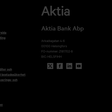
Aktia Bank Abp
rsida
ling
Arkadiagatan 4-6
00100 Helsingfors
FO-nummer: 2181702-8
BIC: HELSFIHH
iter och
d bostadssäkerhet
acerings- och
nt