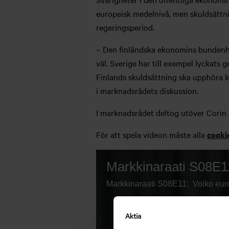
europeisk medelnivå, men skuldsättn
regeringsperiod.
– Den finländska ekonomins bundenhet 
väl. Sverige har till exempel lyckats
Finlands skuldsättning ska upphöra k
i marknadsrådets diskussion.
I marknadsrådet deltog utöver Cori
För att spela videon måste alla
cooki