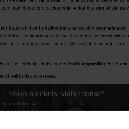
ingen inom den offentliga ekonomin verkar inte vara på väg att
till euron kräver flexibilitet bland annat på arbetsmarknaden, och
 genomföra arbetsmarknadsreformer, har en hög investeringskvot o
rävs det ytterligare anpassningsåtgärder på fem miljarder euro
n även Danske Banks chefsekonom
Pasi Kuoppamäki
och Nordeas
es
på webbsidan accepteras.