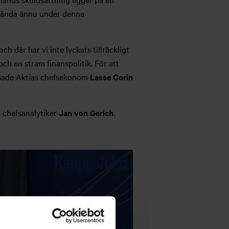
 vända ännu under denna
 där har vi inte lyckats tillräckligt
ch en stram finanspolitik. För att
, sade Aktias chefsekonom
Lasse Corin
 chefsanalytiker
Jan von Gerich
.