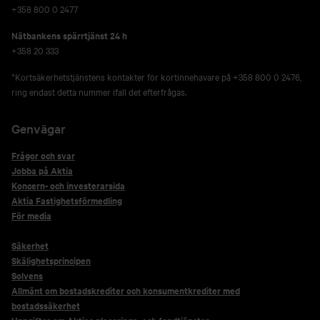
+358 800 0 2477
Nätbankens spärrtjänst 24 h
+358 20 333
*Kortsäkerhetstjänstens kontakter för kortinnehavare på +358 800 0 2476,
ring endast detta nummer ifall det efterfrågas.
Genvägar
Frågor och svar
Jobba på Aktia
Koncern- och investerarsida
Aktia Fastighetsförmedling
För media
Säkerhet
Skälighetsprincipen
Solvens
Allmänt om bostadskrediter och konsumentkrediter med
bostadssäkerhet