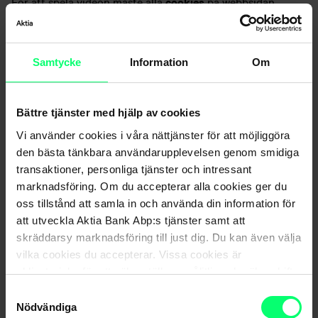
För att spela videon måste alla
cookies
på webbsidan
accepteras.
Samtycke
Information
Om
Bättre tjänster med hjälp av cookies
Vi använder cookies i våra nättjänster för att möjliggöra
den bästa tänkbara användarupplevelsen genom smidiga
transaktioner, personliga tjänster och intressant
marknadsföring. Om du accepterar alla cookies ger du
oss tillstånd att samla in och använda din information för
att utveckla Aktia Bank Abp:s tjänster samt att
skräddarsy marknadsföring till just dig. Du kan även välja
vilka cookies du accepterar. Vissa cookies är
obligatoriska för att säkerställa en pålitlig och säker drift
av våra digitala tjänster.
Samtyckesval
Nödvändiga
Nyhetsarkiv