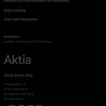
Uppgifter om Aktias placerings- och fondtjänster
Briefly in English
Aktia Asset Management
Samtalspris
Nummer som börjar på 0102: lna/msa.
Aktia Bank Abp
Arkadiagatan 4-6
00100 Helsingfors
FO-nummer: 2181702-8
BIC: HELSFIHH