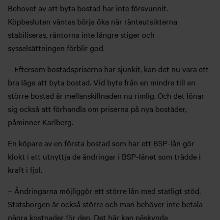
Behovet av att byta bostad har inte försvunnit.
Köpbesluten väntas börja öka när ränteutsikterna
stabiliseras, räntorna inte längre stiger och
sysselsättningen förblir god.
– Eftersom bostadspriserna har sjunkit, kan det nu vara ett
bra läge att byta bostad. Vid byte från en mindre till en
större bostad är mellanskillnaden nu rimlig. Och det lönar
sig också att förhandla om priserna på nya bostäder,
påminner Karlberg.
En köpare av en första bostad som har ett BSP-lån gör
klokt i att utnyttja de ändringar i BSP-lånet som trädde i
kraft i fjol.
– Ändringarna möjliggör ett större lån med statligt stöd.
Statsborgen är också större och man behöver inte betala
några kostnader för den. Det här kan påskynda