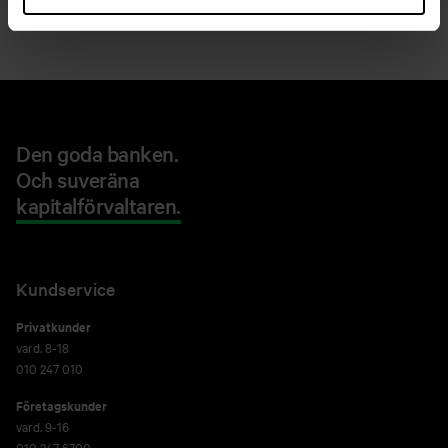
Den goda banken.
Och suveräna
kapitalförvaltaren.
Kundservice
Privatkunder
vard. 8-18
010 247 010
Företagskunder
vard. 9-16
010 247 6700