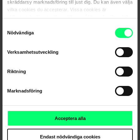
skräddarsy marknadsföring till just dig. Du kan även välja
vilka cookies du accepterar. Vissa cookies är
obligatoriska för att säkerställa en pålitlig och säker drift
av våra digitala tjänster.
Samtyckesval
Nödvändiga
Verksamhetsutveckling
Nyhetsarkiv
Riktning
Marknadsföring
Dela
Acceptera alla
Endast nödvändiga cookies