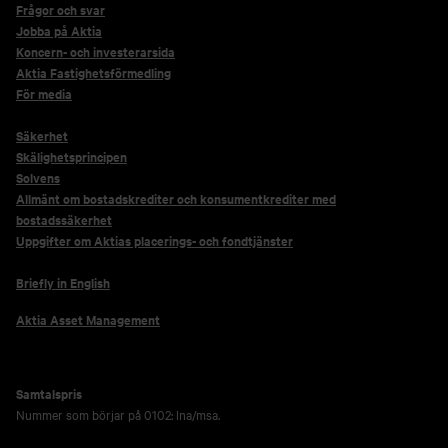
Frågor och svar
Jobba på Aktia
Koncern- och investerarsida
Aktia Fastighetsförmedling
För media
Säkerhet
Skälighetsprincipen
Solvens
Allmänt om bostadskrediter och konsumentkrediter med
bostadssäkerhet
Uppgifter om Aktias placerings- och fondtjänster
Briefly in English
Aktia Asset Management
Samtalspris
Nummer som börjar på 0102: lna/msa.