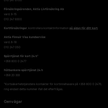
Försäkringsärenden,
Aktia Livförsäkring Ab
vard. 9-15
010 247 8300
Kortförsäkringar
, kontrollera kontaktinformation
på sidan för ditt kort
.
Aktia Finnair Visa kundservice
vard. 8-18
010 247 050
Spärrtjänst för kort 24 h*
+358 800 0 2477
Nätbankens spärrtjänst 24 h
+358 20 333
*Kortsäkerhetstjänstens kontakter för kortinnehavare på +358 800 0 2476,
ring endast detta nummer ifall det efterfrågas.
Genvägar