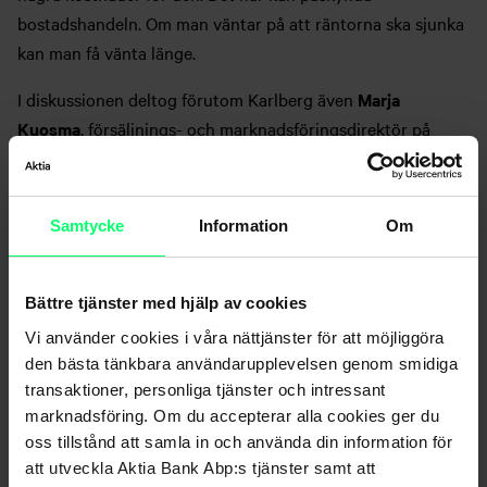
bostadshandeln. Om man väntar på att räntorna ska sjunka
kan man få vänta länge.
I diskussionen deltog förutom Karlberg även
Marja
Kuosma
, försäljnings- och marknadsföringsdirektör på
Skanska, och
Veera Holappa
, ekonom vid Pellervo
ekonomiska forskningsinstitut PPT.
Samtycke
Information
Om
För att spela videon måste alla
cookies
på webbsidan
accepteras.
Bättre tjänster med hjälp av cookies
Vi använder cookies i våra nättjänster för att möjliggöra
den bästa tänkbara användarupplevelsen genom smidiga
transaktioner, personliga tjänster och intressant
marknadsföring. Om du accepterar alla cookies ger du
oss tillstånd att samla in och använda din information för
att utveckla Aktia Bank Abp:s tjänster samt att