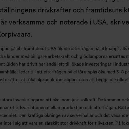
tällningens drivkrafter och framtidsutsikte
t är verksamma och noterade i USA, skrive
Korpivaara.
ången på el i framtiden. I USA ökade efterfrågan på el knappt alls
andra länder med billigare arbetskraft och glödlamporna ersattes
t Biden har drivit har ändå lett till ökade investeringar i indust
amhället leder till att efterfrågan på el förutspås öka med 5–8 p
ste sättet att öka elproduktionskapaciteten att bygga ut solkraft,
ra investeringarna att ske inom just solkraft. De kommer också 
mnar ut tidsvariationen mellan produktion och efterfrågan. Batte
 decenniet. Den kraftiga ökningen av serverhallar och det växand
te i sig att vara en särskilt stor drivkraft för tillväxten. På l