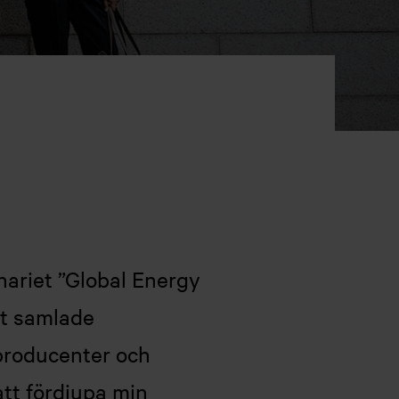
inariet ”Global Energy
et samlade
iproducenter och
att fördjupa min