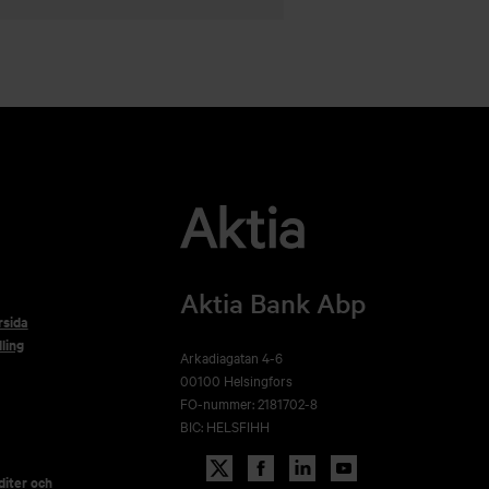
Aktia Bank Abp
rsida
ling
Arkadiagatan 4-6
00100 Helsingfors
FO-nummer: 2181702-8
BIC: HELSFIHH
iter och