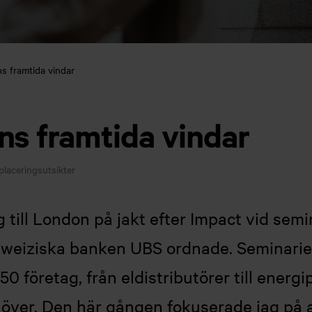
s framtida vindar
ns framtida vindar
laceringsutsikter
g till London på jakt efter Impact vid sem
hweiziska banken UBS ordnade. Seminari
50 företag, från eldistributörer till energ
n över. Den här gången fokuserade jag på 