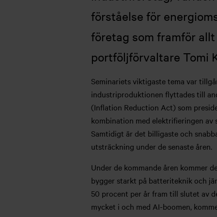
förståelse för energioms
företag som framför all
portföljförvaltare Tomi 
Seminariets viktigaste tema var tillg
industriproduktionen flyttades till 
(Inflation Reduction Act) som presiden
kombination med elektrifieringen av s
Samtidigt är det billigaste och snabba
utsträckning under de senaste åren.
Under de kommande åren kommer de sto
bygger starkt på batteriteknik och jä
50 procent per år fram till slutet av
mycket i och med AI-boomen, kommer in