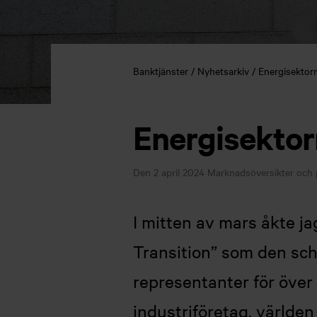
Banktjänster
Nyhetsarkiv
Energisektorn
Energisektor
Den 2 april 2024
Marknadsöversikter och p
I mitten av mars åkte ja
Transition” som den sc
representanter för över 
industriföretag, världe