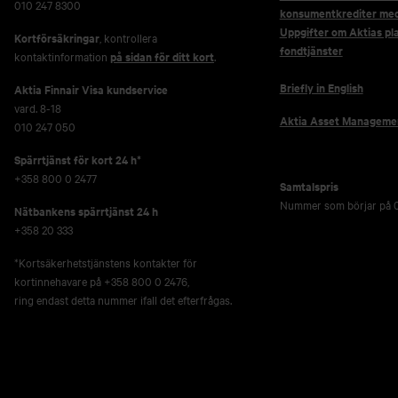
010 247 8300
konsumentkrediter me
Uppgifter om Aktias pl
Kortförsäkringar
, kontrollera
fondtjänster
kontaktinformation
på sidan för ditt kort
.
Briefly in English
Aktia Finnair Visa kundservice
vard. 8-18
Aktia Asset Manageme
010 247 050
Spärrtjänst för kort 24 h*
+358 800 0 2477
Samtalspris
Nummer som börjar på 0
Nätbankens spärrtjänst 24 h
+358 20 333
*Kortsäkerhetstjänstens kontakter för
kortinnehavare på +358 800 0 2476,
ring endast detta nummer ifall det efterfrågas.