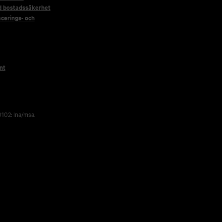
d bostadssäkerhet
acerings- och
nt
102: lna/msa.