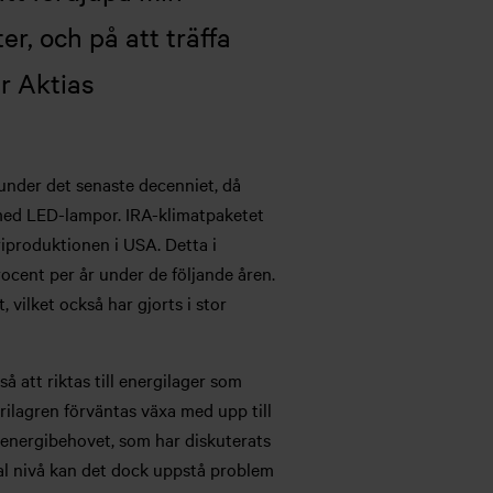
r, och på att träffa
r Aktias
 under det senaste decenniet, då
 med LED-lampor. IRA-klimatpaketet
riproduktionen i USA. Detta i
rocent per år under de följande åren.
 vilket också har gjorts i stor
att riktas till energilager som
rilagren förväntas växa med upp till
e energibehovet, som har diskuterats
okal nivå kan det dock uppstå problem