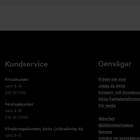
Genvägar
Kundservice
Frågor och svar
Privatkunder
Jobba på Aktia
vard. 8-18
Koncern- och investera
010 247 010
Aktia Fastighetsförmed
Företagskunder
För media
vard. 9-16
010 247 6700
Säkerhet
Skälighetsprincipen
Försäkringsärenden,
Aktia Livförsäkring Ab
Solvens
vard. 9-15
Allmänt om bostadskred