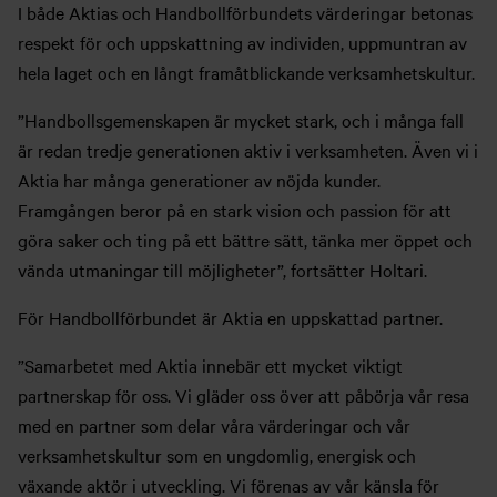
I både Aktias och Handbollförbundets värderingar betonas
respekt för och uppskattning av individen, uppmuntran av
hela laget och en långt framåtblickande verksamhetskultur.
”Handbollsgemenskapen är mycket stark, och i många fall
är redan tredje generationen aktiv i verksamheten. Även vi i
Aktia har många generationer av nöjda kunder.
Framgången beror på en stark vision och passion för att
göra saker och ting på ett bättre sätt, tänka mer öppet och
vända utmaningar till möjligheter”, fortsätter Holtari.
För Handbollförbundet är Aktia en uppskattad partner.
”Samarbetet med Aktia innebär ett mycket viktigt
partnerskap för oss. Vi gläder oss över att påbörja vår resa
med en partner som delar våra värderingar och vår
verksamhetskultur som en ungdomlig, energisk och
växande aktör i utveckling. Vi förenas av vår känsla för