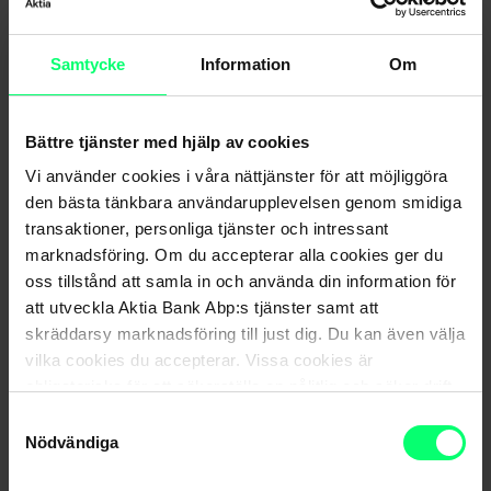
kännedomen om grenen. Handbollförbundet exporterar
den finländska topphandbollen ut i världen, satsar på unga
Samtycke
Information
Om
med tanke på handbollens framtid och utvecklar
hobbyhandbollen med målet att göra grenen tillgänglig för
alla. Handbollförbundet är medlem i Internationella
Bättre tjänster med hjälp av cookies
handbollförbundet och Finlands olympiska kommitté. Med
Vi använder cookies i våra nättjänster för att möjliggöra
blicken mot målet! Mer information: finnhandball.net.
den bästa tänkbara användarupplevelsen genom smidiga
transaktioner, personliga tjänster och intressant
Bilde högst upp: Kalle Parkkinen/Newspix
marknadsföring. Om du accepterar alla cookies ger du
Bilden längst ner: Robert Lemberg
oss tillstånd att samla in och använda din information för
att utveckla Aktia Bank Abp:s tjänster samt att
skräddarsy marknadsföring till just dig. Du kan även välja
vilka cookies du accepterar. Vissa cookies är
obligatoriska för att säkerställa en pålitlig och säker drift
av våra digitala tjänster.
Samtyckesval
Nödvändiga