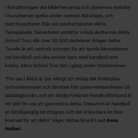
I fortsättningen ska både herrarnas och damernas matcher
i huvudserien spelas under namnet Aktialigan, och
matchresultaten följs via resultattjänsten Aktia
Tulospalvelu. Samarbetet omfattar också skolturnén Aktia
School Tour, där över 20 000 skolelever årligen deltar.
Turnén är ett centralt koncept för att sprida kännedomen
om handboll och öka antalet barn med handboll som
hobby. Aktia School Tour kör i gång under höstterminen.
”För oss i Aktia är det viktigt att stödja det finländska
motionsintresset och idrotten från juniorverksamheten till
landslagsnivån, och att stödja Finlands Handbollförbund är
ett sätt för oss att genomföra detta. Dessutom är handboll
en lättillgänglig idrottsgren, och det krävs bara en liten
kostnad för att delta”, säger Aktias Brand Lead
Anna
Holtari.