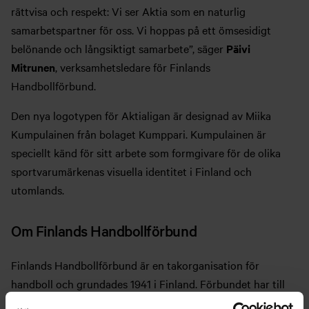
rättvisa och respekt: Vi ser Aktia som en naturlig
samarbetspartner för oss. Vi hoppas på ett ömsesidigt
belönande och långsiktigt samarbete”, säger
Päivi
Mitrunen
, verksamhetsledare för Finlands
Handbollförbund.
Den nya logotypen för Aktialigan är designad av Miika
Kumpulainen från bolaget Kumppari. Kumpulainen är
speciellt känd för sitt arbete som formgivare för de olika
sportvarumärkenas visuella identitet i Finland och
utomlands.
Om Finlands Handbollförbund
Finlands Handbollförbund är en takorganisation för
handboll och grundades 1941 i Finland. Förbundet har till
uppgift att sörja för grenens kontinuitet och att öka