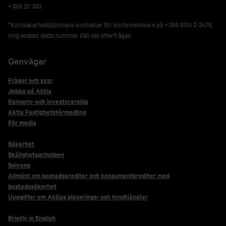
+358 20 333
*Kortsäkerhetstjänstens kontakter för kortinnehavare på +358 800 0 2476,
ring endast detta nummer ifall det efterfrågas.
Genvägar
Frågor och svar
Jobba på Aktia
Koncern- och investerarsida
Aktia Fastighetsförmedling
För media
Säkerhet
Skälighetsprincipen
Solvens
Allmänt om bostadskrediter och konsumentkrediter med
bostadssäkerhet
Uppgifter om Aktias placerings- och fondtjänster
Briefly in English