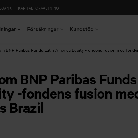
SBANK
KAPITALFÖRVALTNING
lningar
Försäkringar
Kundstöd
m BNP Paribas Funds Latin America Equity -fondens fusion med fonden
om BNP Paribas Funds 
ty -fondens fusion m
s Brazil