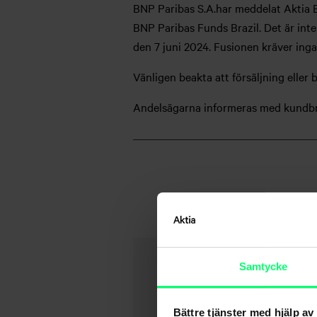
BNP Paribas S.A.har meddelat Aktia 
BNP Paribas Funds Brazil. Det är inte
den 7 juni 2024. Fusionen kräver ing
Vänligen beakta att försäljning eller
Andelsägarna informeras med kundbr
Samtycke
Bättre tjänster med hjälp av