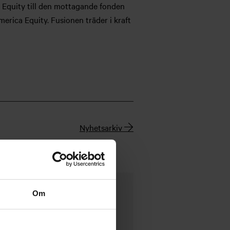
Equity till den mottagande fonden
erica Equity. Fusionen träder i kraft
Nyhetsarkiv
Om