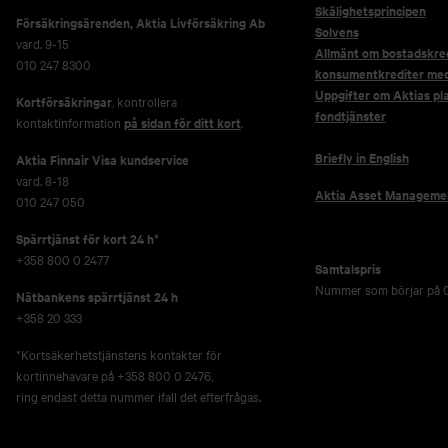
Skälighetsprincipen
Försäkringsärenden,
Aktia Livförsäkring Ab
Solvens
vard. 9-15
Allmänt om bostadskred
010 247 8300
konsumentkrediter me
Uppgifter om Aktias pl
Kortförsäkringar
, kontrollera
fondtjänster
kontaktinformation
på sidan för ditt kort
.
Briefly in English
Aktia Finnair Visa kundservice
vard. 8-18
Aktia Asset Manageme
010 247 050
Spärrtjänst för kort 24 h*
+358 800 0 2477
Samtalspris
Nummer som börjar på 0
Nätbankens spärrtjänst 24 h
+358 20 333
*Kortsäkerhetstjänstens kontakter för
kortinnehavare på +358 800 0 2476,
ring endast detta nummer ifall det efterfrågas.