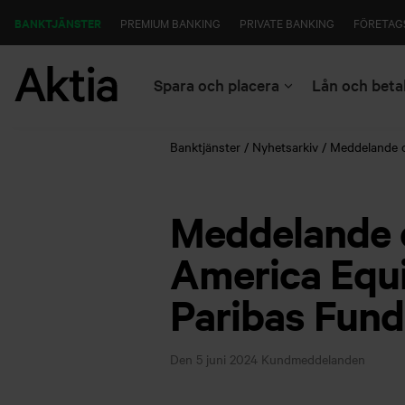
BANKTJÄNSTER
PREMIUM BANKING
PRIVATE BANKING
FÖRETAG
Spara och placera
Lån och beta
Banktjänster
Nyhetsarkiv
Meddelande o
Meddelande 
America Equi
Paribas Fund
Den 5 juni 2024
Kundmeddelanden