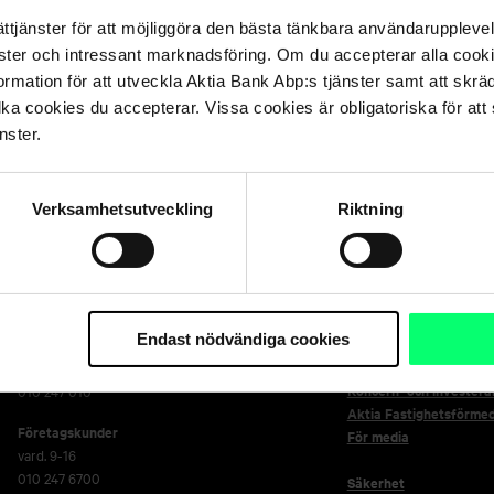
ättjänster för att möjliggöra den bästa tänkbara användarupple
nster och intressant marknadsföring. Om du accepterar alla cookie
rmation för att utveckla Aktia Bank Abp:s tjänster samt att skrä
lka cookies du accepterar. Vissa cookies är obligatoriska för att s
nster.
Verksamhetsutveckling
Riktning
Genvägar
Kundservice
Endast nödvändiga cookies
Frågor och svar
Privatkunder
Jobba på Aktia
vard. 8-18
Koncern- och investera
010 247 010
Aktia Fastighetsförmed
Företagskunder
För media
vard. 9-16
010 247 6700
Säkerhet