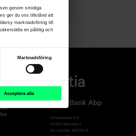
velsen genom smidiga
s ger du oss tillstånd att
ddarsy marknadsföring till
äkerställa en pålitlig och
Marknadsföring
Acceptera alla
Aktia Bank Abp
rsida
ling
Arkadiagatan 4-6
00100 Helsingfors
FO-nummer: 2181702-8