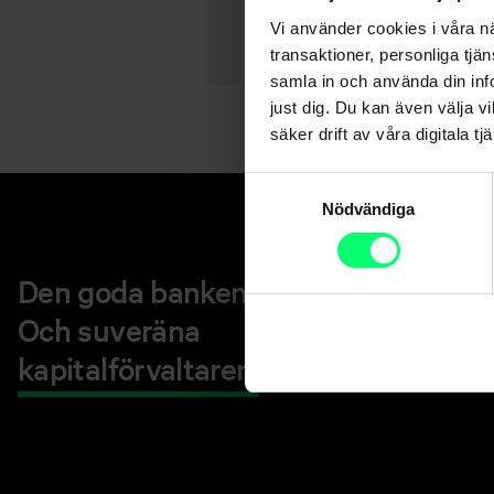
Vi använder cookies i våra n
transaktioner, personliga tjä
samla in och använda din info
just dig. Du kan även välja vi
säker drift av våra digitala tjä
Samtyckesval
Nödvändiga
Den goda banken.
Och suveräna
kapitalförvaltaren.