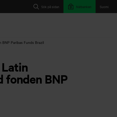
Sök på sidan
Nätbanken
Suomi
 BNP Paribas Funds Brazil
Latin
ed fonden BNP