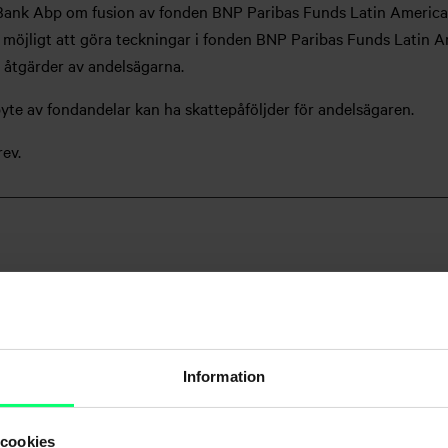
Bank Abp om fusion av fonden BNP Paribas Funds Latin America 
 möjligt att göra teckningar i fonden BNP Paribas Funds Latin Am
a åtgärder av andelsägarna.
 byte av fondandelar kan ha skattepåföljder för andelsägaren.
ev.
Information
Dela
 cookies