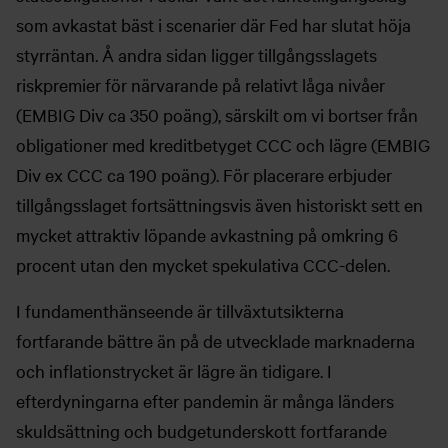
som avkastat bäst i scenarier där Fed har slutat höja
styrräntan. Å andra sidan ligger tillgångsslagets
riskpremier för närvarande på relativt låga nivåer
(EMBIG Div ca 350 poäng), särskilt om vi bortser från
obligationer med kreditbetyget CCC och lägre (EMBIG
Div ex CCC ca 190 poäng). För placerare erbjuder
tillgångsslaget fortsättningsvis även historiskt sett en
mycket attraktiv löpande avkastning på omkring 6
procent utan den mycket spekulativa CCC-delen.
I fundamenthänseende är tillväxtutsikterna
fortfarande bättre än på de utvecklade marknaderna
och inflationstrycket är lägre än tidigare. I
efterdyningarna efter pandemin är många länders
skuldsättning och budgetunderskott fortfarande