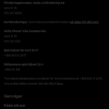
Försäkringsärenden,
Aktia Livförsäkring Ab
vard. 9-15
010 247 8300
Kortförsäkringar
, kontrollera kontaktinformation
på sidan för ditt kort
.
Aktia Finnair Visa kundservice
vard. 8-18
010 247 050
Spärrtjänst för kort 24 h*
+358 800 0 2477
Nätbankens spärrtjänst 24 h
+358 20 333
*Kortsäkerhetstjänstens kontakter för kortinnehavare på +358 800 0 2476,
ring endast detta nummer ifall det efterfrågas.
Genvägar
Frågor och svar