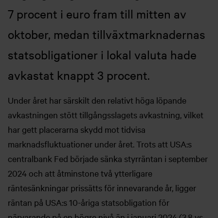
7 procent i euro fram till mitten av
oktober, medan tillväxtmarknadernas
statsobligationer i lokal valuta hade
avkastat knappt 3 procent.
Under året har särskilt den relativt höga löpande
avkastningen stött tillgångsslagets avkastning, vilket
har gett placerarna skydd mot tidvisa
marknadsfluktuationer under året. Trots att USA:s
centralbank Fed började sänka styrräntan i september
2024 och att åtminstone två ytterligare
räntesänkningar prissätts för innevarande år, ligger
räntan på USA:s 10-åriga statsobligation för
närvarande på en högre nivå än i januari 2024 (3,8 vs