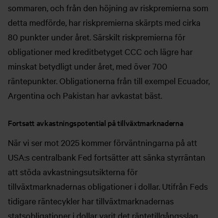
sommaren, och från den höjning av riskpremierna som
detta medförde, har riskpremierna skärpts med cirka
80 punkter under året. Särskilt riskpremierna för
obligationer med kreditbetyget CCC och lägre har
minskat betydligt under året, med över 700
räntepunkter. Obligationerna från till exempel Ecuador,
Argentina och Pakistan har avkastat bäst.
Fortsatt avkastningspotential på tillväxtmarknaderna
När vi ser mot 2025 kommer förväntningarna på att
USA:s centralbank Fed fortsätter att sänka styrräntan
att stöda avkastningsutsikterna för
tillväxtmarknadernas obligationer i dollar. Utifrån Feds
tidigare räntecykler har tillväxtmarknadernas
statsobligationer i dollar varit det räntetillgångsslag