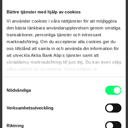
Bättre tjänster med hjälp av cookies
Vi använder cookies i våra nättjänster för att möjliggöra
den bästa tänkbara användarupplevelsen genom smidiga
transaktioner, personliga tjänster och intressant
marknadsföring. Om du accepterar alla cookies ger du
oss tillstånd att samla in och använda din information för
Marknadsöversikten har skrivits av Aktias
att utveckla Aktia Bank Abp:s tjänster samt att
skräddarsy marknadsföring till just dig. Du kan även välja
porföljförvaltare
Anton Nykvist
.
vilka cookies du accepterar. Vissa cookies är
obligatoriska för att säkerställa en pålitlig och säker drift
av våra digitala tjänster.
Samtyckesval
Aktia Bank Abp (”Aktia”) har producerat denna
Nödvändiga
presentation för investerarnas bruk. Informationen är
samlad från offentligt tillgängliga källor som Aktia anser
Verksamhetsutveckling
vara tillförlitliga. Aktia ansvarar dock varken för riktigheten
eller för fullständigheten av innehållet. Presentationen är
Riktning
till för att som ett hjälpmedel bland andra verktyg hjälpa