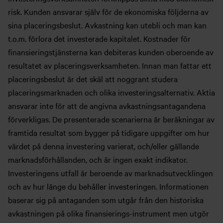
risk. Kunden ansvarar själv för de ekonomiska följderna av
sina placeringsbeslut. Avkastning kan utebli och man kan
t.o.m. förlora det investerade kapitalet. Kostnader för
finansieringstjänsterna kan debiteras kunden oberoende av
resultatet av placeringsverksamheten. Innan man fattar ett
placeringsbeslut är det skäl att noggrant studera
placeringsmarknaden och olika investeringsalternativ. Aktia
ansvarar inte för att de angivna avkastningsantagandena
förverkligas. De presenterade scenarierna är beräkningar av
framtida resultat som bygger på tidigare uppgifter om hur
värdet på denna investering varierat, och/eller gällande
marknadsförhållanden, och är ingen exakt indikator.
Investeringens utfall är beroende av marknadsutvecklingen
och av hur länge du behåller investeringen. Informationen
baserar sig på antaganden som utgår från den historiska
avkastningen på olika finansierings-instrument men utgör