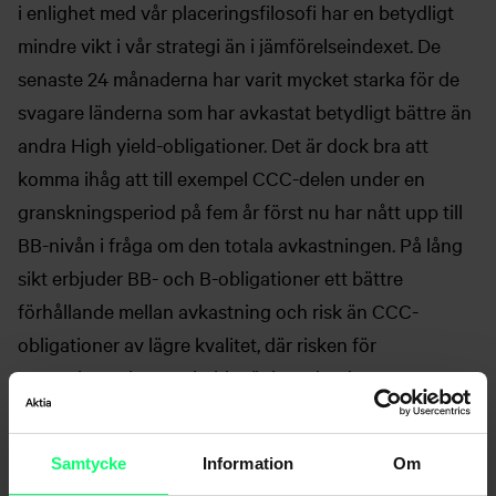
i enlighet med vår placeringsfilosofi har en betydligt
mindre vikt i vår strategi än i jämförelseindexet. De
senaste 24 månaderna har varit mycket starka för de
svagare länderna som har avkastat betydligt bättre än
andra High yield-obligationer. Det är dock bra att
komma ihåg att till exempel CCC-delen under en
granskningsperiod på fem år först nu har nått upp till
BB-nivån i fråga om den totala avkastningen. På lång
sikt erbjuder BB- och B-obligationer ett bättre
förhållande mellan avkastning och risk än CCC-
obligationer av lägre kvalitet, där risken för
omstrukturering av skulder är betydande.
Samtycke
Information
Om