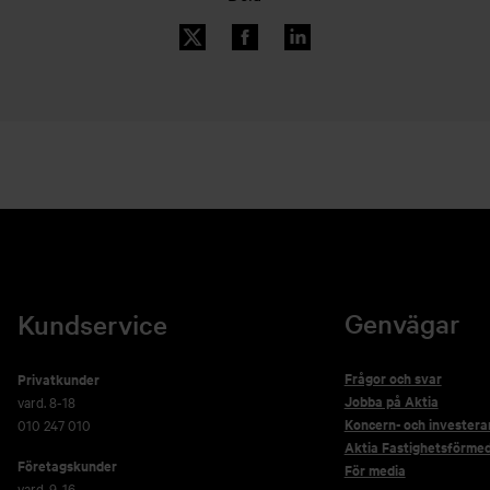
Genvägar
Kundservice
Frågor och svar
Privatkunder
Jobba på Aktia
vard. 8-18
Koncern- och investera
010 247 010
Aktia Fastighetsförmed
Företagskunder
För media
vard. 9-16