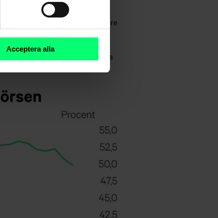
tländsk ägo.
ringarna emellertid ökat. Den lägre
.
Acceptera alla
 anfall mot Ukraina verkar inte ha