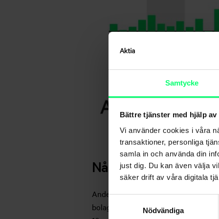
Samtycke
Bättre tjänster med hjälp av
Vi använder cookies i våra n
transaktioner, personliga tjä
samla in och använda din info
Något lägre utländsk 
just dig. Du kan även välja vi
säker drift av våra digitala tjä
Andelen utländska portföljbörsplacer
Samtyckesval
bolag har sannolikt bidragit till den
Nödvändiga