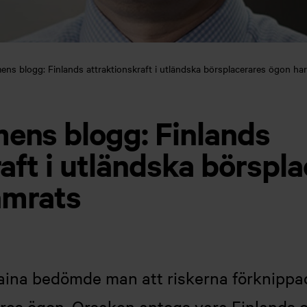
s blogg: Finlands attraktionskraft i utländska börsplacerares ögon har
ens blogg: Finlands
aft i utländska börspl
ämrats
raina bedömde man att riskerna förknipp
ares ögon. Orsaken antogs vara Finlands o