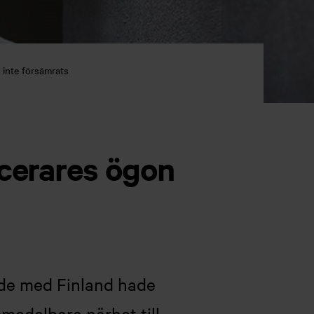
 inte försämrats
acerares ögon
ade med Finland hade
medelbara närhet till