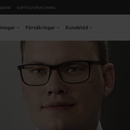
SBANK
KAPITALFÖRVALTNING
lningar
Försäkringar
Kundstöd