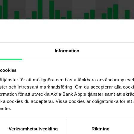
Information
 cookies
ättjänster för att möjliggöra den bästa tänkbara användarupple
nster och intressant marknadsföring. Om du accepterar alla cookie
rmation för att utveckla Aktia Bank Abp:s tjänster samt att skrä
ägarandel efter krigsutbrottet
lka cookies du accepterar. Vissa cookies är obligatoriska för att s
nster.
ingar av hela Helsingforsbörsen ökade betydligt under 2021. Utv
na utveckling. Till exempel Nordeas aktier klarade sig bra 2021. 
Verksamhetsutveckling
Riktning