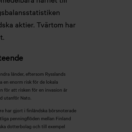
gsbalansstatistiken
dska aktier. Tvärtom har
t.
eteende
andra länder, eftersom Rysslands
a en enorm risk för de lokala
 för att risken för en invasion är
od utanför Nato.
re har gjort i finländska börsnoterade
mtliga penningflöden mellan Finland
dska dotterbolag och till exempel