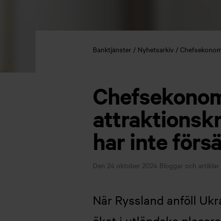
Banktjänster
Nyhetsarkiv
Chefsekonomen
Chefsekonom
attraktionskr
har inte förs
Den 24 oktober 2024
Bloggar och artiklar
När Ryssland anföll Uk
ökat i utländska placer