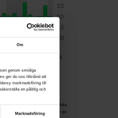
Om
velsen genom smidiga
s ger du oss tillstånd att
ddarsy marknadsföring till
äkerställa en pålitlig och
ecklingen hos några stora finländska
Nordeas marknadsvärde står för mer än
Marknadsföring