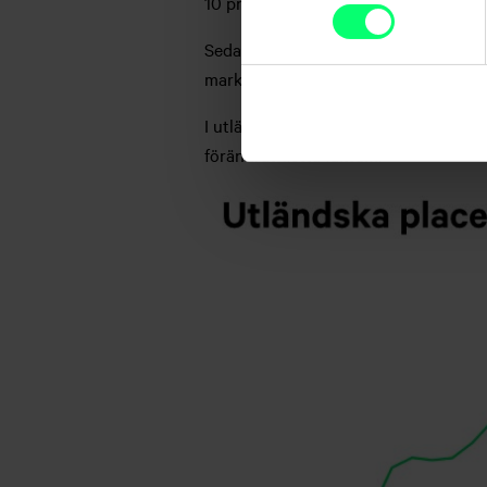
10 procent av Helsingforsbörsens tot
Sedan kriget bröt ut har andelen sju
marknadsandelen verkar därför bero 
I utländska aktieplacerares ögon löna
förändrat detta faktum.