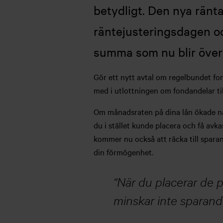
betydligt. Den nya ränt
räntejusteringsdagen oc
summa som nu blir över
Gör ett nytt avtal om regelbundet fon
med i utlottningen om fondandelar til
Om månadsraten på dina lån ökade nä
du i stället kunde placera och få av
kommer nu också att räcka till spara
din förmögenhet.
När du placerar de p
minskar inte sparand