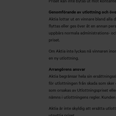
Priset kan inte bytas ut mot kontanter
Genomförande av utlottning och över
Aktia lottar ut en vinnare bland alla
flyttas eller ges över åt en annan pe
uppbärs normala administrations- och 
priset.
Om Aktia inte lyckas nå vinnaren inom
en ny utlottning.
Arrangörens ansvar
Aktia begränsar hela sin ersättningss
för utlottningen från skada som sker 
som orsakas av Utlottningspriset ell
nämns i utlottningens regler. Kunden 
Aktia är inte skyldig att ersätta utlo
utnyttja priset.