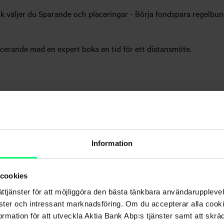
nk väljer du Sparande och placeringar - Börja fondspara regelbund
cerande med en expert boka en tid för ett distansmöte.
ande
Information
 cookies
nytta av alla marknadslägen
ättjänster för att möjliggöra den bästa tänkbara användarupple
nster och intressant marknadsföring. Om du accepterar alla cookie
ta i utlottningen är 31.3.2025. Den historiska avkastningen är ing
rmation för att utveckla Aktia Bank Abp:s tjänster samt att skrä
e tolkas som en prognos om framtida avkastning. Värdet på en fon