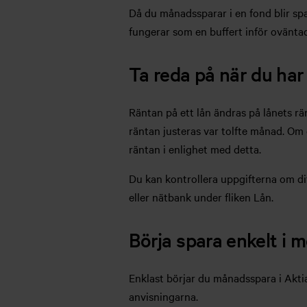
Då du månadssparar i en fond blir sp
fungerar som en buffert inför oväntad
Ta reda på när du har
Räntan på ett lån ändras på lånets rän
räntan justeras var tolfte månad. Om d
räntan i enlighet med detta.
Du kan kontrollera uppgifterna om dit
eller nätbank under fliken Lån.
Börja spara enkelt i 
Enklast börjar du månadsspara i Aktia
anvisningarna.