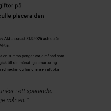
ifter på
ulle placera den
av Aktia senast 31.3.2025 och du är
 Aktia.
igör en summa pengar varje månad som
ick till din månatliga amortering
ndrad medan du har chansen att öka
unker i ett sparande,
rje månad.