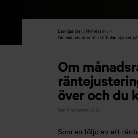
Banktjänster
Nyhetsarkiv
Om månadsraten för ditt bolån sjunker på 
Om månadsrat
räntejusteri
över och du k
Den 8 november 2024
Som en följd av att ränt