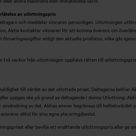
 eller andra materiella eller immateriella varor.
låtelse av utlottningspris
 deltagare och meddelar vinnaren personligen. Utlottningen utförs
rson. Aktia kontaktar vinnaren för att komma överens om överlåte
förvaringsavgifter enligt den aktuella prislistan, vilka gås ige
 två veckor från utlottningen upphävs rätten till utlottningspri
kyldighet till värdet av det utlottade priset. Deltagarna befriar
eller uppges ske på grund av deltagande i denna Utlottning. Akti
er användning av det. Aktias ansvar begränsas till helhetsvärdet
ansvarar alltid för sina egna placeringsbeslut.
ttningspriset eller bevilja ett ersättande utlottningspris eller ge