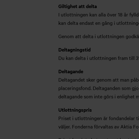
Giltighet att delta
I utlottningen kan alla över 18 år fyl
kan delta endast en gång i utlottnin
Genom att delta i utlottningen godkän
Deltagningstid
Du kan delta i utlottningen fram till 
Deltagande
Deltagandet sker genom att man påbö
placeringsfond. Deltaganden som gjort
deltagande som inte görs i enlighet 
Utlottningspris
Priset i utlottningen är fondandelar 
väljer. Fonderna förvaltas av Aktia