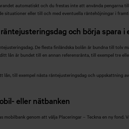
arandet automatiskt och du frestas inte att använda pengarna til
e situationer eller till och med eventuella räntehöjningar i fram
 räntejusteringsdag och börja spara i 
tejusteringsdag. De flesta finländska bolån är bundna till tolv m
itt lån är bundet till en annan referensränta, till exempel tre ell
t lån, till exempel nästa räntejusteringsdag och uppskattning av
mobil- eller nätbanken
s mobilbank genom att välja Placeringar – Teckna en ny fond. Välj