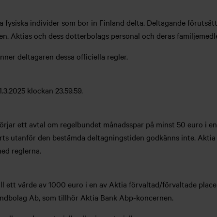
lda fysiska individer som bor in Finland delta. Deltagande förutsä
gen. Aktias och dess dotterbolags personal och deras familjemed
ner deltagaren dessa officiella regler.
31.3.2025 klockan 23.59.59.
rjar ett avtal om regelbundet månadsspar på minst 50 euro i en
s utanför den bestämda deltagningstiden godkänns inte. Aktia ha
med reglerna.
till ett värde av 1000 euro i en av Aktia förvaltad/förvaltade pla
 Fondbolag Ab, som tillhör Aktia Bank Abp-koncernen.