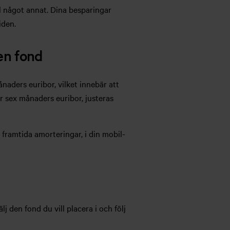
l något annat. Dina besparingar
tiden.
en fond
ånaders euribor, vilket innebär att
er sex månaders euribor, justeras
 framtida amorteringar, i din mobil-
 den fond du vill placera i och följ