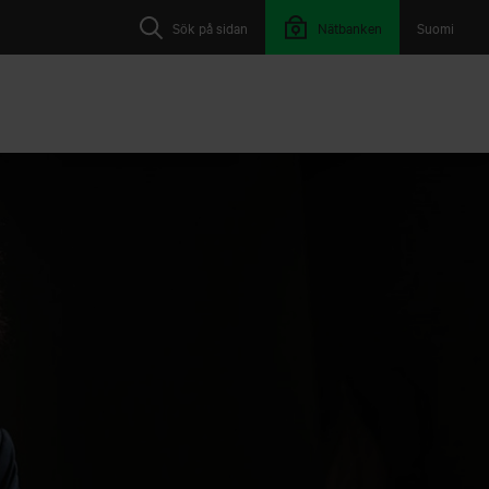
Sök på sidan
Nätbanken
Suomi