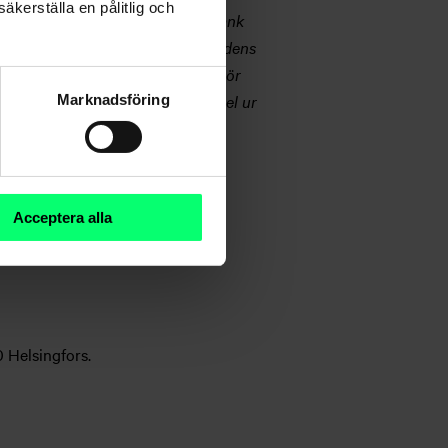
äkerställa en pålitlig och
ebli. Detta är inte en av Aktia Bank
undens placeringsverksamhet. Kundens
n förändras i framtiden. Kunden bör
 risker, vilka framgår till exempel ur
Marknadsföring
asfakta för investerare, andra
å finska och svenska vid Aktias
ktiakoncernen. Aktia Bank Abp
Acceptera alla
0 Helsingfors.