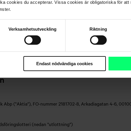
lka cookies du accepterar. Vissa cookies är obligatoriska för att s
 medel helt eller delvis. Även den förväntade avkastningen kan ut
nster.
n för kunden. Aktia Bank Abp ansvarar inte för resultatet av k
tning beroende på varje investerares personliga situation och ka
ta sig med det finansiella instrumentets egenskaper, kostnader och
Verksamhetsutveckling
Riktning
fondprospekt. Stadgarna, försäkringsvillkoren, fondprospekten, b
p:s meddelande till investerare finns tillgängliga avgiftsfritt p
ktia.fi. Fonderna förvaltas av Aktia Fondbolag Ab som ingår i A
olag Ab.
Endast nödvändiga cookies
gen
nk Abp ("Aktia"), FO-nummer 2181702-8, Arkadiagatan 4-6, 0010
dsföringslotteri (nedan "utlottning")