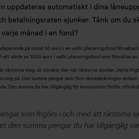
an uppdateras automatiskt i dina låneuppg
h betalningsraten sjunker. Tänk om du sk
 varje månad i en fond?
dsparande på minst 50 euro i en valfri placeringsfond förvaltad 
l ett värde av 1000 euro i valfri placeringsfond som förvaltas av
r räntorna steg, så minskar den när räntorna sjunker. Detta fr
kastning på. Den summa pengar som före räntesänkningen endast g
nde. Den summa du har tillgänglig för konsumtion förblir oförä
engar som frigörs i och med att räntorna sj
et den summa pengar du har tillgänglig va