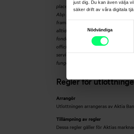
just dig. Du kan även välja vi
placeraren kan förlora sina placerade
säker drift av våra digitala tjä
Abp given individuell rekommendatio
framtida resultat omfattas av beskat
Samtyckesval
alltid innan placeringsbeslutet bekan
Nödvändiga
fondens basfakta för investerare och 
officiella dokument samt Aktia Bank Ab
serviceställen och på adressen www.a
fungerar som ombud för Aktia Fondb
Regler för utlottnin
Arrangör
Utlottningen arrangeras av Aktia Ba
Tillämpning av regler
Dessa regler gäller för Aktias markna