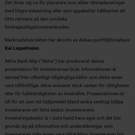
Det lönar sig nu för placerare som söker ränteplaceringar
med högre avkastning eller som uppskattar hållbarhet att
titta närmare på den nordiska
företagsobligationsmarknaden.
Marknadsöversikten har skrivits av Aktias portföljförvaltare
Kai Leppelmeier.
Aktia Bank Abp (”Aktia”) har producerat denna
presentation för investerarnas bruk. Informationen är
samlad från offentligt tillgängliga källor som Aktia anser
vara tillförlitliga. Aktia ansvarar dock varken för riktigheten
eller för fullständigheten av innehållet. Presentationen är
till för att som ett hjälpmedel bland andra verktyg hjälpa
investeraren att fatta beslut. Investerarens
investeringsbeslut är i sista hand hans eget och det bör
grunda sig på information och undersökningar som
investeraren själv anser vara tillräckliga. Investeraren bör