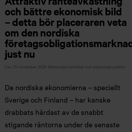
Attraktiv ränteavkastning
och bättre ekonomisk bild
– detta bör placeraren veta
om den nordiska
företagsobligationsmarkna
just nu
Den 25 november 2024
Marknadsöversikter och placeringsutsikter
De nordiska ekonomierna – speciellt
Sverige och Finland – har kanske
drabbats hårdast av de snabbt
stigande räntorna under de senaste