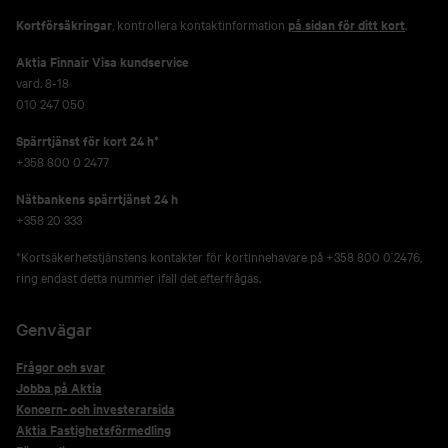
Kortförsäkringar
, kontrollera kontaktinformation
på sidan för ditt kort
.
Aktia Finnair Visa kundservice
vard. 8-18
010 247 050
Spärrtjänst för kort 24 h*
+358 800 0 2477
Nätbankens spärrtjänst 24 h
+358 20 333
*Kortsäkerhetstjänstens kontakter för kortinnehavare på +358 800 0 2476,
ring endast detta nummer ifall det efterfrågas.
Genvägar
Frågor och svar
Jobba på Aktia
Koncern- och investerarsida
Aktia Fastighetsförmedling