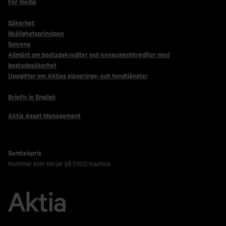
För media
Säkerhet
Skälighetsprincipen
Solvens
Allmänt om bostadskrediter och konsumentkrediter med
bostadssäkerhet
Uppgifter om Aktias placerings- och fondtjänster
Briefly in English
Aktia Asset Management
Samtalspris
Nummer som börjar på 0102: lna/msa.