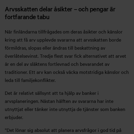
Arvsskatten delar åsikter – och pengar är
fortfarande tabu
När finländarna tillfrågades om deras åsikter och känslor
kring att få arv upplevde svararna att arvsskatten borde
förmildras, slopas eller ändras till beskattning av
överlåtelsevinst. Tredje flest svar fick alternativet att arvet
är en del av släktens fortlevnad och bevarandet av
traditioner. Ett arv kan också väcka motstridiga känslor och
leda till familjekonflikter.
Det är relativt sällsynt att ta hjälp av banker i
arvsplaneringen. Nästan hälften av svararna har inte
utnyttjat eller tänker inte utnyttja de tjänster som banken
erbjuder.
”Det lönar sig absolut att planera arvsfrågor i god tid på