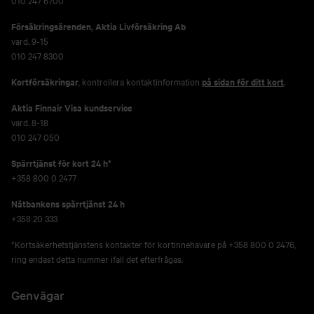
010 247 6700
Försäkringsärenden,
Aktia Livförsäkring Ab
vard. 9-15
010 247 8300
Kortförsäkringar
, kontrollera kontaktinformation
på sidan för ditt kort
.
Aktia Finnair Visa kundservice
vard. 8-18
010 247 050
Spärrtjänst för kort 24 h*
+358 800 0 2477
Nätbankens spärrtjänst 24 h
+358 20 333
*Kortsäkerhetstjänstens kontakter för kortinnehavare på +358 800 0 2476,
ring endast detta nummer ifall det efterfrågas.
Genvägar