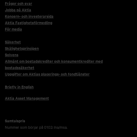
Frågor och svar
Jobba på Aktia
Koncern- och investerarsida
Aktia Fastighetsförmedling
För media
Säkerhet
Skälighetsprincipen
Solvens
Allmänt om bostadskrediter och konsumentkrediter med
bostadssäkerhet
Uppgifter om Aktias placerings- och fondtjänster
Briefly in English
Aktia Asset Management
Samtalspris
Nummer som börjar på 0102: lna/msa.