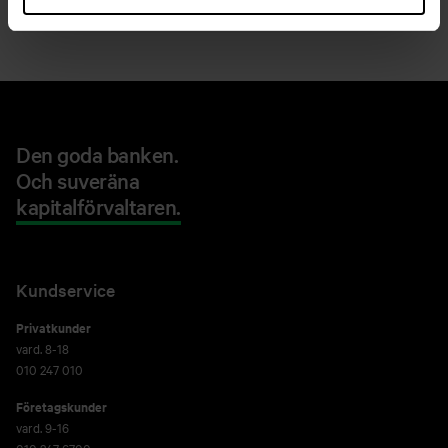
Den goda banken.
Och suveräna
kapitalförvaltaren.
Kundservice
Privatkunder
vard. 8-18
010 247 010
Företagskunder
vard. 9-16