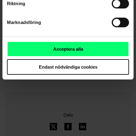
öppen även under julen.
Riktning
Med dessa tips önskar vi alla en fridfull och trygg jul!
Marknadsföring
Acceptera alla
Endast nödvändiga cookies
Nyhetsarkiv
Dela