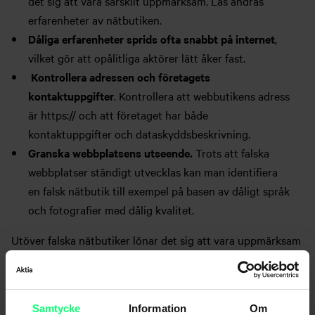
det sig att vara särskilt uppmärksam. Läs andras
erfarenheter av nätbutiken.
Dåliga erfarenheter sprids ofta snabbt på internet
,
vilket gör att opålitliga aktörer lätt åker fast.
Kontrollera adressen och företagets
kontaktuppgifter
. Kontrollera att webbutikens adress
är https:// och att företaget har både
kontaktuppgifter och dataskyddsbeskrivning.
Granska webbplatsens utseende.
Trots att falska
webbplatser ständigt utvecklas kan man identifiera
en falsk nätbutik till exempel på basen av dåligt språk
och fotografier med dålig kvalitet.
Utöver falska nätbutiker lönar det sig att vara uppmärksam
på s.k. beställningsfällor. Beställningsfällor går ofta ut på att
konsumenten vilseleds till exempel genom erbjudanden
eller lotterier och lockas till att ingå ett långvarigt
Samtycke
Information
Om