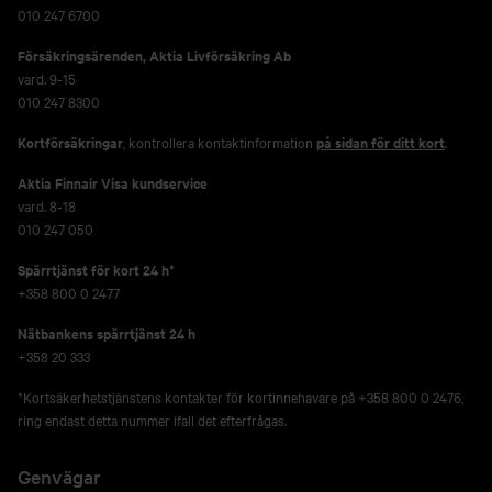
010 247 6700
Försäkringsärenden,
Aktia Livförsäkring Ab
vard. 9-15
010 247 8300
Kortförsäkringar
, kontrollera kontaktinformation
på sidan för ditt kort
.
Aktia Finnair Visa kundservice
vard. 8-18
010 247 050
Spärrtjänst för kort 24 h*
+358 800 0 2477
Nätbankens spärrtjänst 24 h
+358 20 333
*Kortsäkerhetstjänstens kontakter för kortinnehavare på +358 800 0 2476,
ring endast detta nummer ifall det efterfrågas.
Genvägar