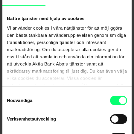
beställningsavtal.
Håll dig lugn och agera snabbt vid behov
Bättre tjänster med hjälp av cookies
Vi använder cookies i våra nättjänster för att möjliggöra
Bedragarnas viktigaste trumfkort är julbrådskan och -
den bästa tänkbara användarupplevelsen genom smidiga
stressen, som leder till att snabba beslut görs utan
transaktioner, personliga tjänster och intressant
eftertanke. Därmed är det viktigt att stanna upp innan man
marknadsföring. Om du accepterar alla cookies ger du
agerar, även under juletid.
oss tillstånd att samla in och använda din information för
att utveckla Aktia Bank Abp:s tjänster samt att
Alla gör vi ändå misstag, oberoende om det är jul eller inte
skräddarsy marknadsföring till just dig. Du kan även välja
och då är det bra att komma ihåg instruktionerna för
vilka cookies du accepterar. Vissa cookies är
obligatoriska för att säkerställa en pålitlig och säker drift
sådana situationer. Om du misstänker att dina bankkoder
av våra digitala tjänster.
eller kortuppgifter har utsatts för missbruk, kontakta
Samtyckesval
Nödvändiga
omedelbart Aktias kundtjänst på numret 010 247 010. Om
kundtjänsten är stängd eller väntetiden är lång, ring till
Aktias spärrtjänst: Kort och Aktia Wallet +358 800 0 2477
Verksamhetsutveckling
(24 h) och nätbanken +358 20 333 (24 h). Spärrtjänsten är