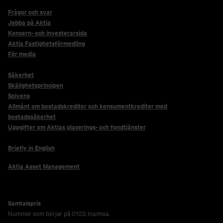
Frågor och svar
Jobba på Aktia
Koncern- och investerarsida
Aktia Fastighetsförmedling
För media
Säkerhet
Skälighetsprincipen
Solvens
Allmänt om bostadskrediter och konsumentkrediter med
bostadssäkerhet
Uppgifter om Aktias placerings- och fondtjänster
Briefly in English
Aktia Asset Management
Samtalspris
Nummer som börjar på 0102: lna/msa.