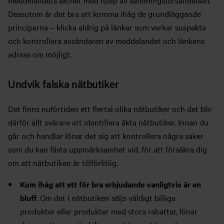
meddelandets äkthet med hjälp av sändningsförsändelsen.
Dessutom är det bra att komma ihåg de grundläggande
principerna – klicka aldrig på länkar som verkar suspekta
och kontrollera avsändaren av meddelandet och länkens
adress om möjligt.
Undvik falska nätbutiker
Det finns nuförtiden ett flertal olika nätbutiker och det blir
därför allt svårare att identifiera äkta nätbutiker. Innan du
går och handlar lönar det sig att kontrollera några saker
som du kan fästa uppmärksamhet vid, för att försäkra dig
om att nätbutiken är tillförlitlig.
Kom ihåg att ett för bra erbjudande vanligtvis är en
bluff
. Om det i nätbutiken säljs väldigt billiga
produkter eller produkter med stora rabatter, lönar