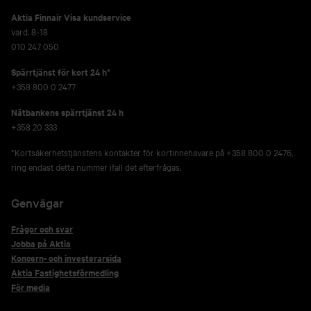
Aktia Finnair Visa kundservice
vard. 8-18
010 247 050
Spärrtjänst för kort 24 h*
+358 800 0 2477
Nätbankens spärrtjänst 24 h
+358 20 333
*Kortsäkerhetstjänstens kontakter för kortinnehavare på +358 800 0 2476,
ring endast detta nummer ifall det efterfrågas.
Genvägar
Frågor och svar
Jobba på Aktia
Koncern- och investerarsida
Aktia Fastighetsförmedling
För media