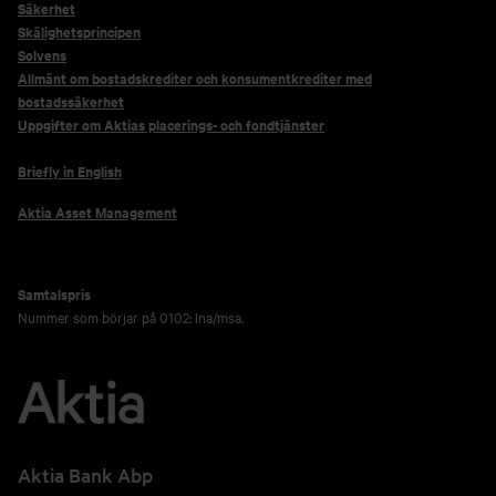
Säkerhet
Skälighetsprincipen
Solvens
Allmänt om bostadskrediter och konsumentkrediter med
bostadssäkerhet
Uppgifter om Aktias placerings- och fondtjänster
Briefly in English
Aktia Asset Management
Samtalspris
Nummer som börjar på 0102: lna/msa.
Aktia Bank Abp