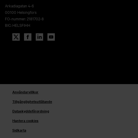
Arkadiagatan 4-6
00100 Helsingfors
FO-nummer: 2181702-8
BIC: HELSFIHH
Användarvillkor
Tillgänglighetsutlåtande
Dataskyddsförordning
Hantera cookies
Sidkarta