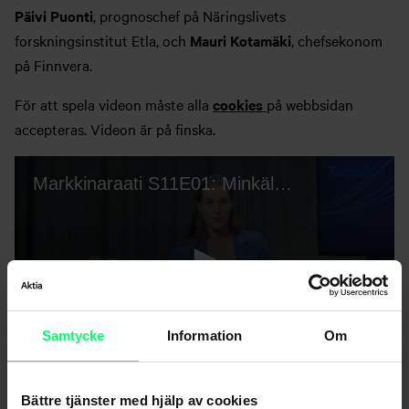
Päivi Puonti
, prognoschef på Näringslivets
forskningsinstitut Etla, och
Mauri Kotamäki
, chefsekonom
på Finnvera.
För att spela videon måste alla
cookies
på webbsidan
accepteras. Videon är på finska.
Samtycke
Information
Om
Bättre tjänster med hjälp av cookies