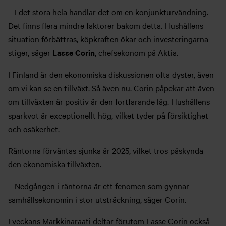
– I det stora hela handlar det om en konjunkturvändning.
Det finns flera mindre faktorer bakom detta. Hushållens
situation förbättras, köpkraften ökar och investeringarna
stiger, säger
Lasse Corin
, chefsekonom på Aktia.
I Finland är den ekonomiska diskussionen ofta dyster, även
om vi kan se en tillväxt. Så även nu. Corin påpekar att även
om tillväxten är positiv är den fortfarande låg. Hushållens
sparkvot är exceptionellt hög, vilket tyder på försiktighet
och osäkerhet.
Räntorna förväntas sjunka år 2025, vilket tros påskynda
den ekonomiska tillväxten.
– Nedgången i räntorna är ett fenomen som gynnar
samhällsekonomin i stor utsträckning, säger Corin.
I veckans Markkinaraati deltar förutom Lasse Corin också