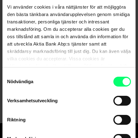
Vi använder cookies i våra nättjänster för att möjliggöra
den bästa tänkbara användarupplevelsen genom smidiga
transaktioner, personliga tjänster och intressant
marknadsföring. Om du accepterar alla cookies ger du
Nyhetsarkiv
oss tillstånd att samla in och använda din information för
att utveckla Aktia Bank Abp:s tjänster samt att
skräddarsy marknadsföring till just dig. Du kan även välja
vilka cookies du accepterar. Vissa cookies är
obligatoriska för att säkerställa en pålitlig och säker drift
Dela
av våra digitala tjänster.
Samtyckesval
Nödvändiga
Verksamhetsutveckling
Riktning