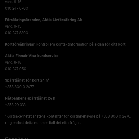
vard. 9-16
010 247 6700
Försäkringsärenden,
Aktia Livförsäkring Ab
vard. 9-15
010 247 8300
Kortförsäkringar
, kontrollera kontaktinformation
på sidan för ditt kort
.
Aktia Finnair Visa kundservice
vard. 8-18
010 247 050
Spärrtjänst för kort 24 h*
+358 800 0 2477
Nätbankens spärrtjänst 24 h
+358 20 333
*Kortsäkerhetstjänstens kontakter för kortinnehavare på +358 800 0 2476,
ring endast detta nummer ifall det efterfrågas.
Genvägar