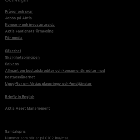
Frågor och svar
Jobba på Aktia
Koncern- och investerarsida
Aktia Fastighetsförmedling
För media
Säkerhet
Skälighetsprincipen
Solvens
Allmänt om bostadskrediter och konsumentkrediter med
bostadssäkerhet
Uppgifter om Aktias placerings- och fondtjänster
Briefly in English
Aktia Asset Management
Samtalspris
Nummer som börjar på 0102: lna/msa.