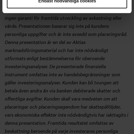
Endast nödvändiga cookies
baserar sig på antaganden som utgår från den historiska
avkastningen på olika finansierings-instrument men utgör
ingen garanti för framtida utveckling av avkastning eller
värde. Presentationen baserar sig inte på kundens
personliga uppgifter och är inte avsedd som placeringsråd.
Denna presentation är en del av Aktias
marknadsföringsmaterial och har inte nödvändigt
utformats enligt bestämmelserna för oberoende
investeringsanalyser. De presenterade finansiella
instrument omfattas inte av handelsbegränsningar som
gäller investeringsanalyser. Kunden kan bli tvungen att
betala även andra än via banken debiterade skatter och
offentliga avgifter. Kunden skall vara medveten om att
placeringar och placeringsegendom har skattepåföljder,
vars ekonomiska effekter inte nödvändigtvis har iakttagits i
denna presentation. Framtida resultatet omfattas av
beskattning beroende på varje investerares personliga