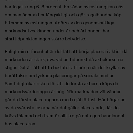
har legat kring 6–8 procent. En sådan avkastning kan nås
om man äger aktier långsiktigt och gör regelbundna köp.
Eftersom avkastningen utgörs av den genomsnittliga
marknadsutvecklingen under år och årtionden, har
starttidpunkten ingen större betydelse.
Enligt min erfarenhet är det lätt att börja placera i aktier då
marknaden är stark, dvs. vid en tidpunkt då aktiekurserna
stiger. Det är lätt att ta beslutet att börja när det kryllar av
berättelser om lyckade placeringar på sociala medier.
Samtidigt ökar risken för att de första aktierna köps då
marknadsvärderingen är hög. När marknaden väl vänder
går de första placeringarna med rejäl förlust. Här börjar en
av de svåraste faserna när det gäller placerande, där det
krävs tålamod och framför allt tro på det egna handlandet
hos placeraren.