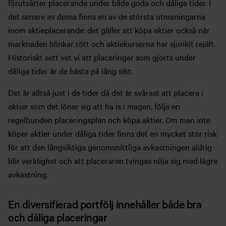
förutsätter placerande under både goda och dåliga tider. I
det senare av dessa finns en av de största utmaningarna
inom aktieplacerande: det gäller att köpa aktier också när
marknaden blinkar rött och aktiekurserna har sjunkit rejält.
Historiskt sett vet vi att placeringar som gjorts under
dåliga tider är de bästa på lång sikt.
Det är alltså just i de tider då det är svårast att placera i
aktier som det lönar sig att ha is i magen, följa en
regelbunden placeringsplan och köpa aktier. Om man inte
köper aktier under dåliga tider finns det en mycket stor risk
för att den långsiktiga genomsnittliga avkastningen aldrig
blir verklighet och att placeraren tvingas nöja sig med lägre
avkastning.
En diversifierad portfölj innehåller både bra
och dåliga placeringar