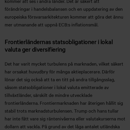
kommer att ses i andra länder. Det är säkert att
förändringar i handelsbalansen och en uppdatering av den
europeiska försvarsarkitekturen kommer att göra det ännu
mer utmanande att uppnå ECB:s inflationsmål.
Frontierländernas statsobligationer i lokal
valuta ger diversifiering
Det har varit mycket turbulens på marknaden, vilket säkert
har orsakat huvudbry för många aktieplacerare. Därför
lönar det sig också att ta en titt på andra tillgångsslag,
såsom statsobligationer i lokal valuta emitterade av
tillväxtländer, särskilt de mindre utvecklade
frontierländerna. Frontiermarknaden har återigen hållit sig
stabil trots marknadsturbulensen. Trump och hans tullar
har inte fått vare sig räntenivåerna eller valutakurserna mot
dollarn att vackla. På grund av det låga antalet utländska