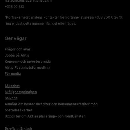
Nätbankens spärrtjänst 24 h
+358 20 333
*Kortsäkerhetstjänstens kontakter för kortinnehavare på +358 800 0 2476,
ring endast detta nummer ifall det efterfrågas.
Genvägar
Frågor och svar
Jobba på Aktia
Koncern- och investerarsida
Aktia Fastighetsförmedling
För media
Säkerhet
Skälighetsprincipen
Solvens
Allmänt om bostadskrediter och konsumentkrediter med
bostadssäkerhet
Uppgifter om Aktias placerings- och fondtjänster
Briefly in English