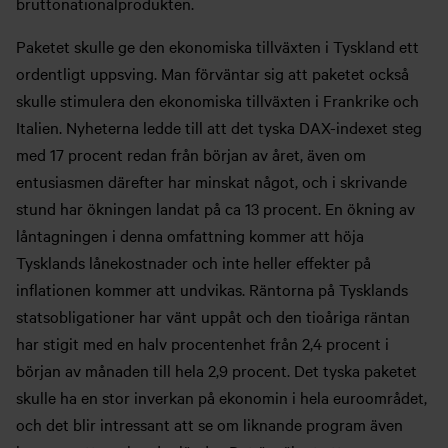
bruttonationalprodukten.
Paketet skulle ge den ekonomiska tillväxten i Tyskland ett
ordentligt uppsving. Man förväntar sig att paketet också
skulle stimulera den ekonomiska tillväxten i Frankrike och
Italien. Nyheterna ledde till att det tyska DAX-indexet steg
med 17 procent redan från början av året, även om
entusiasmen därefter har minskat något, och i skrivande
stund har ökningen landat på ca 13 procent. En ökning av
låntagningen i denna omfattning kommer att höja
Tysklands lånekostnader och inte heller effekter på
inflationen kommer att undvikas. Räntorna på Tysklands
statsobligationer har vänt uppåt och den tioåriga räntan
har stigit med en halv procentenhet från 2,4 procent i
början av månaden till hela 2,9 procent. Det tyska paketet
skulle ha en stor inverkan på ekonomin i hela euroområdet,
och det blir intressant att se om liknande program även