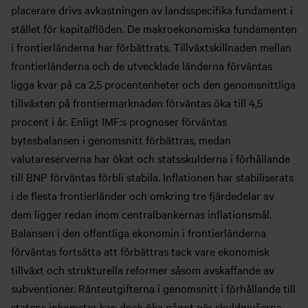
placerare drivs avkastningen av landsspecifika fundament i
stället för kapitalflöden. De makroekonomiska fundamenten
i frontierländerna har förbättrats. Tillväxtskillnaden mellan
frontierländerna och de utvecklade länderna förväntas
ligga kvar på ca 2,5 procentenheter och den genomsnittliga
tillväxten på frontiermarknaden förväntas öka till 4,5
procent i år. Enligt IMF:s prognoser förväntas
bytesbalansen i genomsnitt förbättras, medan
valutareserverna har ökat och statsskulderna i förhållande
till BNP förväntas förbli stabila. Inflationen har stabiliserats
i de flesta frontierländer och omkring tre fjärdedelar av
dem ligger redan inom centralbankernas inflationsmål.
Balansen i den offentliga ekonomin i frontierländerna
förväntas fortsätta att förbättras tack vare ekonomisk
tillväxt och strukturella reformer såsom avskaffande av
subventioner. Ränteutgifterna i genomsnitt i förhållande till
statens inkomster kan dock öka något när skuldnivåerna