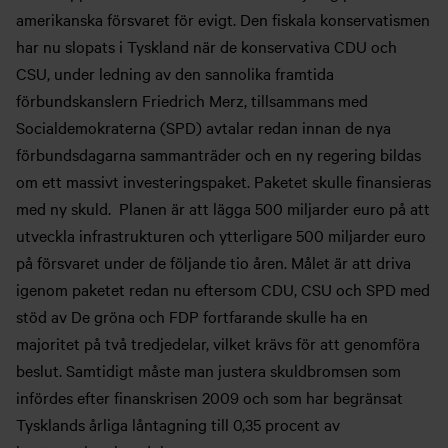
amerikanska försvaret för evigt. Den fiskala konservatismen
har nu slopats i Tyskland när de konservativa CDU och
CSU, under ledning av den sannolika framtida
förbundskanslern Friedrich Merz, tillsammans med
Socialdemokraterna (SPD) avtalar redan innan de nya
förbundsdagarna sammanträder och en ny regering bildas
om ett massivt investeringspaket. Paketet skulle finansieras
med ny skuld. Planen är att lägga 500 miljarder euro på att
utveckla infrastrukturen och ytterligare 500 miljarder euro
på försvaret under de följande tio åren. Målet är att driva
igenom paketet redan nu eftersom CDU, CSU och SPD med
stöd av De gröna och FDP fortfarande skulle ha en
majoritet på två tredjedelar, vilket krävs för att genomföra
beslut. Samtidigt måste man justera skuldbromsen som
infördes efter finanskrisen 2009 och som har begränsat
Tysklands årliga låntagning till 0,35 procent av