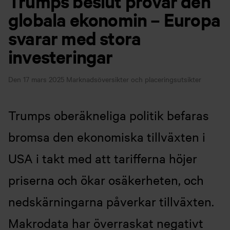
Trumps beslut prövar den
globala ekonomin – Europa
svarar med stora
investeringar
Den 17 mars 2025
Marknadsöversikter och placeringsutsikter
Trumps oberäkneliga politik befaras
bromsa den ekonomiska tillväxten i
USA i takt med att tarifferna höjer
priserna och ökar osäkerheten, och
nedskärningarna påverkar tillväxten.
Makrodata har överraskat negativt