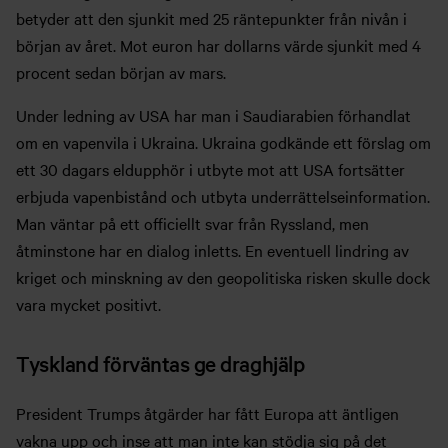
betyder att den sjunkit med 25 räntepunkter från nivån i
början av året. Mot euron har dollarns värde sjunkit med 4
procent sedan början av mars.
Under ledning av USA har man i Saudiarabien förhandlat
om en vapenvila i Ukraina. Ukraina godkände ett förslag om
ett 30 dagars eldupphör i utbyte mot att USA fortsätter
erbjuda vapenbistånd och utbyta underrättelseinformation.
Man väntar på ett officiellt svar från Ryssland, men
åtminstone har en dialog inletts. En eventuell lindring av
kriget och minskning av den geopolitiska risken skulle dock
vara mycket positivt.
Tyskland förväntas ge draghjälp
President Trumps åtgärder har fått Europa att äntligen
vakna upp och inse att man inte kan stödja sig på det