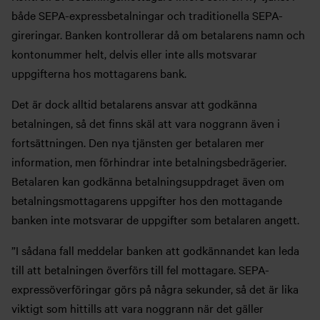
både SEPA-expressbetalningar och traditionella SEPA-
gireringar. Banken kontrollerar då om betalarens namn och
kontonummer helt, delvis eller inte alls motsvarar
uppgifterna hos mottagarens bank.
Det är dock alltid betalarens ansvar att godkänna
betalningen, så det finns skäl att vara noggrann även i
fortsättningen. Den nya tjänsten ger betalaren mer
information, men förhindrar inte betalningsbedrägerier.
Betalaren kan godkänna betalningsuppdraget även om
betalningsmottagarens uppgifter hos den mottagande
banken inte motsvarar de uppgifter som betalaren angett.
”I sådana fall meddelar banken att godkännandet kan leda
till att betalningen överförs till fel mottagare. SEPA-
expressöverföringar görs på några sekunder, så det är lika
viktigt som hittills att vara noggrann när det gäller