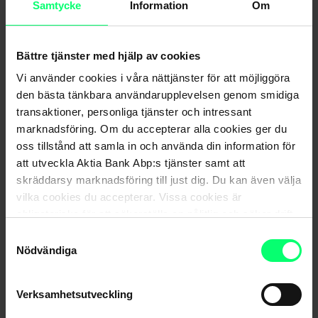
Samtycke
Information
Om
kontonumret, plötsligt ändras, kontrollera direkt hos
din partner att ändringen faktiskt stämmer.
Identifiera falska fakturor och offertbrev maskerade
Bättre tjänster med hjälp av cookies
som fakturor. Om du tvivlar på att de är äkta,
Vi använder cookies i våra nättjänster för att möjliggöra
kontakta fakturaavsändaren. Föredra e-fakturor
den bästa tänkbara användarupplevelsen genom smidiga
framför pappersfakturor.
transaktioner, personliga tjänster och intressant
Säkerställ att företaget har tydliga rutiner och
marknadsföring. Om du accepterar alla cookies ger du
anvisningar för betalning av fakturor. Se till att alla
oss tillstånd att samla in och använda din information för
att utveckla Aktia Bank Abp:s tjänster samt att
medarbetare, även praktikanter och vikarier, följer
skräddarsy marknadsföring till just dig. Du kan även välja
dem.
vilka cookies du accepterar. Vissa cookies är
Det är bra att komma ihåg att banker eller myndigheter
obligatoriska för att säkerställa en pålitlig och säker drift
av våra digitala tjänster.
inte ställer frågor om företagets betalningsrörelse per
Samtyckesval
Nödvändiga
telefon. Bankuppgifter eller lösenord ska därför aldrig
lämnas ut per telefon.
Verksamhetsutveckling