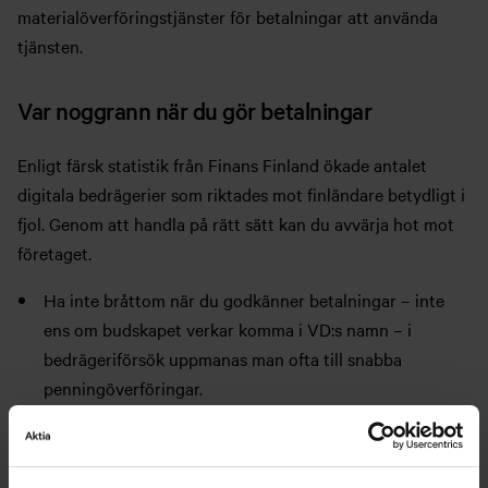
materialöverföringstjänster för betalningar att använda
tjänsten.
Var noggrann när du gör betalningar
Enligt färsk statistik från Finans Finland ökade antalet
digitala bedrägerier som riktades mot finländare betydligt i
fjol. Genom att handla på rätt sätt kan du avvärja hot mot
företaget.
Ha inte bråttom när du godkänner betalningar – inte
ens om budskapet verkar komma i VD:s namn – i
bedrägeriförsök uppmanas man ofta till snabba
penningöverföringar.
Kontrollera att din nya samarbetspartner är pålitlig
och sök vid behov ytterligare information på nätet.
Om en nuvarande partners uppgifter, till exempel