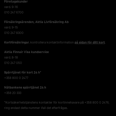
Företagskunder
vard. 9-16
010 247 6700
Försäkringsärenden,
Aktia Livförsäkring Ab
vard. 9-15
010 247 8300
Kortförsäkringar
, kontrollera kontaktinformation
på sidan för ditt kort
.
Aktia Finnair Visa kundservice
vard. 8-18
010 247 050
Spärrtjänst för kort 24 h*
+358 800 0 2477
Nätbankens spärrtjänst 24 h
+358 20 333
*Kortsäkerhetstjänstens kontakter för kortinnehavare på +358 800 0 2476,
ring endast detta nummer ifall det efterfrågas.