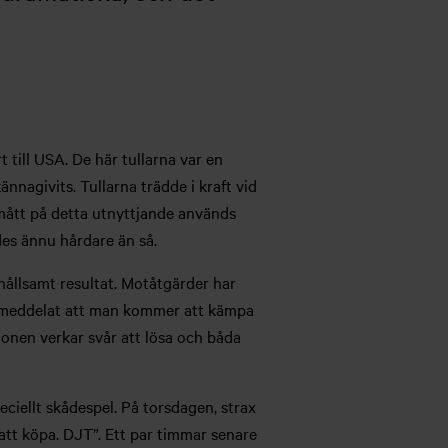
 till USA. De här tullarna var en
nnagivits. Tullarna trädde i kraft vid
 mått på detta utnyttjande används
des ännu hårdare än så.
rhållsamt resultat. Motåtgärder har
ar meddelat att man kommer att kämpa
tuationen verkar svår att lösa och båda
speciellt skådespel. På torsdagen, strax
att köpa. DJT”. Ett par timmar senare