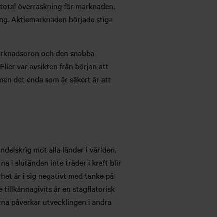
n total överraskning för marknaden,
ng. Aktiemarknaden började stiga
 marknadsoron och den snabba
ler var avsikten från början att
men det enda som är säkert är att
delskrig mot alla länder i världen.
a i slutändan inte träder i kraft blir
et är i sig negativt med tanke på
 tillkännagivits är en stagflatorisk
rna påverkar utvecklingen i andra