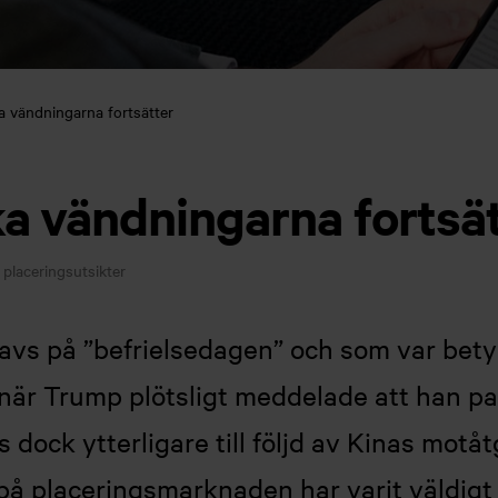
a vändningarna fortsätter
a vändningarna fortsä
placeringsutsikter
gavs på ”befrielsedagen” och som var bety
t när Trump plötsligt meddelade att han p
 dock ytterligare till följd av Kinas motå
på placeringsmarknaden har varit väldigt