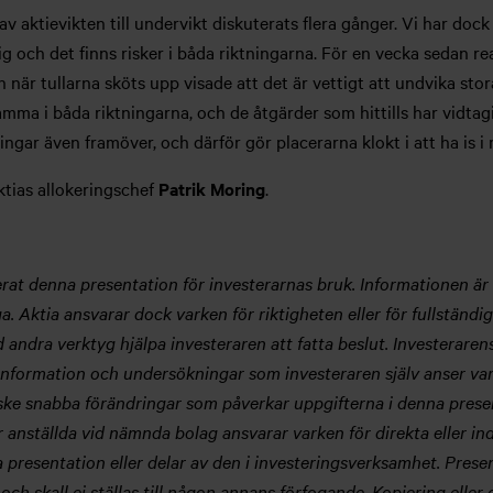
 aktievikten till undervikt diskuterats flera gånger. Vi har dock 
g och det finns risker i båda riktningarna. För en vecka sedan rea
när tullarna sköts upp visade att det är vettigt att undvika stora
mma i båda riktningarna, och de åtgärder som hittills har vidtagi
ingar även framöver, och därför gör placerarna klokt i att ha is i
ktias allokeringschef
Patrik Moring
.
at denna presentation för investerarnas bruk. Informationen är s
liga. Aktia ansvarar dock varken för riktigheten eller för fullständ
nd andra verktyg hjälpa investeraren att fatta beslut. Investeraren
nformation och undersökningar som investeraren själv anser vara 
ke snabba förändringar som påverkar uppgifterna i denna presen
 anställda vid nämnda bolag ansvarar varken för direkta eller ind
resentation eller delar av den i investeringsverksamhet. Presenta
ch skall ej ställas till någon annans förfogande. Kopiering eller