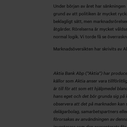
Under början av året har sänkningen av
grund av att politiken är mycket rycki
beklagligt sätt, men marknadsrörelsen 
åtgärder. Rörelserna är mycket våldsa
normal logik. Vi torde få se överraskn
Marknadsöversikten har skrivits av A
Aktia Bank Abp (”Aktia”) har producer
källor som Aktia anser vara tillförlit
är till för att som ett hjälpmedel bla
hans eget och det bör grunda sig på i
observera att det på marknaden kan s
delägarbolag, samarbetspartners eller
förorsakas av användningen av denna p
investerare som den presenterats för o