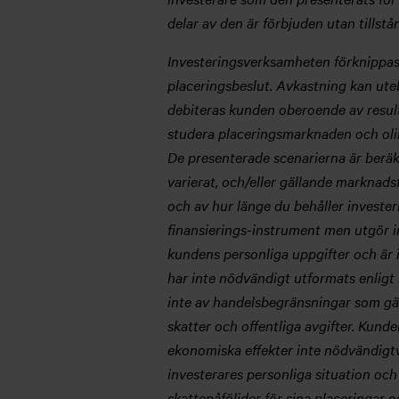
delar av den är förbjuden utan tillstå
Investeringsverksamheten förknippas 
placeringsbeslut. Avkastning kan uteb
debiteras kunden oberoende av result
studera placeringsmarknaden och olik
De presenterade scenarierna är beräk
varierat, och/eller gällande marknads
och av hur länge du behåller investe
finansierings-instrument men utgör in
kundens personliga uppgifter och är 
har inte nödvändigt utformats enligt
inte av handelsbegränsningar som gäl
skatter och offentliga avgifter. Kund
ekonomiska effekter inte nödvändigtv
investerares personliga situation oc
skattepåföljder för sina placeringar o