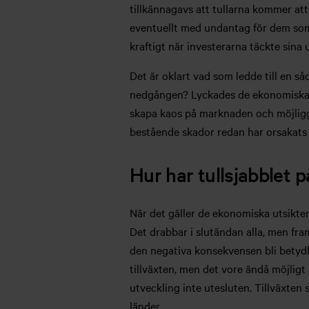
tillkännagavs att tullarna kommer att
eventuellt med undantag för dem som
kraftigt när investerarna täckte sina 
Det är oklart vad som ledde till en 
nedgången? Lyckades de ekonomiska s
skapa kaos på marknaden och möjliggö
bestående skador redan har orsakats 
Hur har tullsjabblet
När det gäller de ekonomiska utsikter
Det drabbar i slutändan alla, men fram
den negativa konsekvensen bli betydl
tillväxten, men det vore ändå möjligt 
utveckling inte utesluten. Tillväxte
länder.