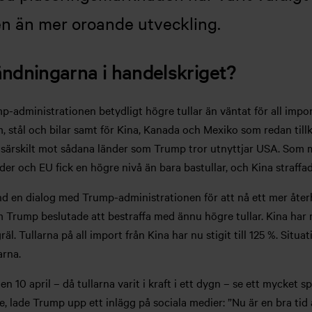
en än mer oroande utveckling.
ändningarna i handelskriget?
-administrationen betydligt högre tullar än väntat för all import
, stål och bilar samt för Kina, Kanada och Mexiko som redan tillkä
es särskilt mot sådana länder som Trump tror utnyttjar USA. Som
er och EU fick en högre nivå än bara bastullar, och Kina straffa
stånd en dialog med Trump-administrationen för att nå ett mer åte
om Trump beslutade att bestraffa med ännu högre tullar. Kina h
ta gräl. Tullarna på all import från Kina har nu stigit till 125 %. Si
arna.
den 10 april – då tullarna varit i kraft i ett dygn – se ett mycket 
 lade Trump upp ett inlägg på sociala medier: ”Nu är en bra tid 