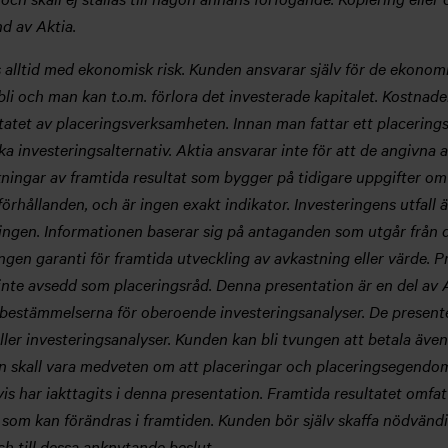
nd av Aktia.
alltid med ekonomisk risk. Kunden ansvarar själv för de ekonomi
li och man kan t.o.m. förlora det investerade kapitalet. Kostnade
atet av placeringsverksamheten. Innan man fattar ett placerings
a investeringsalternativ. Aktia ansvarar inte för att de angivna
ningar av framtida resultat som bygger på tidigare uppgifter om
förhållanden, och är ingen exakt indikator. Investeringens utfal
ringen. Informationen baserar sig på antaganden som utgår från d
gen garanti för framtida utveckling av avkastning eller värde. P
inte avsedd som placeringsråd. Denna presentation är en del av
 bestämmelserna för oberoende investeringsanalyser. De presente
ler investeringsanalyser. Kunden kan bli tvungen att betala äve
en skall vara medveten om att placeringar och placeringsegendom
is har iakttagits i denna presentation. Framtida resultatet omfa
h som kan förändras i framtiden. Kunden bör själv skaffa nödvän
ch till dessa anknytande beslut.