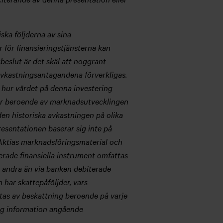
ska följderna av sina
r för finansieringstjänsterna kan
beslut är det skäl att noggrant
 avkastningsantagandena förverkligas.
 hur värdet på denna investering
l är beroende av marknadsutvecklingen
en historiska avkastningen på olika
resentationen baserar sig inte på
 Aktias marknadsföringsmaterial och
rade finansiella instrument omfattas
n andra än via banken debiterade
 har skattepåföljder, vars
ttas av beskattning beroende på varje
dig information angående