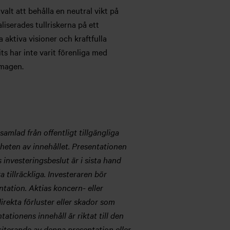
valt att behålla en neutral vikt på
liserades tullriskerna på ett
 aktiva visioner och kraftfulla
ts har inte varit förenliga med
 magen.
amlad från offentligt tillgängliga
igheten av innehållet. Presentationen
s investeringsbeslut är i sista hand
tillräckliga. Investeraren bör
tation. Aktias koncern- eller
irekta förluster eller skador som
tionens innehåll är riktat till den
 citerande av denna presentation eller