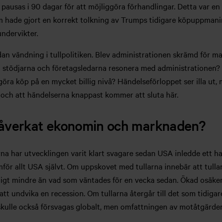
 pausas i 90 dagar för att möjliggöra förhandlingar. Detta var e
 hade gjort en korrekt tolkning av Trumps tidigare köpuppmani
undervikter.
sådan vändning i tullpolitiken. Blev administrationen skrämd för
tödjarna och företagsledarna resonera med administrationen? El
ra köp på en mycket billig nivå? Händelseförloppet ser illa ut, 
och att händelserna knappast kommer att sluta här.
 påverkat ekonomin och marknaden?
na har utvecklingen varit klart svagare sedan USA inledde ett han
för allt USA självt. Om uppskovet med tullarna innebär att tullarn
igt mindre än vad som väntades för en vecka sedan. Ökad osäkerh
att undvika en recession. Om tullarna återgår till det som tidigare
n skulle också försvagas globalt, men omfattningen av motåtgärde