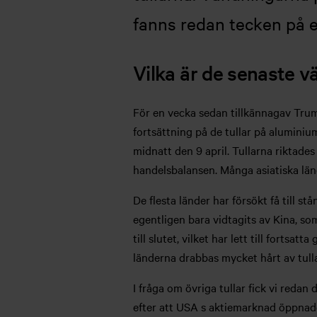
fanns redan tecken på 
Vilka är de senaste v
För en vecka sedan tillkännagav Trump
fortsättning på de tullar på aluminium
midnatt den 9 april. Tullarna riktad
handelsbalansen. Många asiatiska länd
De flesta länder har försökt få till 
egentligen bara vidtagits av Kina, s
till slutet, vilket har lett till fortsat
länderna drabbas mycket hårt av tull
I fråga om övriga tullar fick vi redan 
efter att USA s aktiemarknad öppnade,