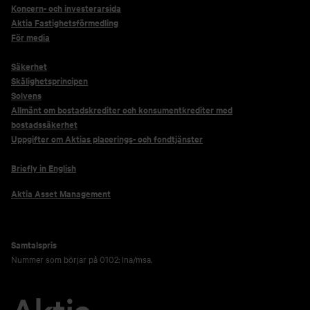
Koncern- och investerarsida
Aktia Fastighetsförmedling
För media
Säkerhet
Skälighetsprincipen
Solvens
Allmänt om bostadskrediter och konsumentkrediter med
bostadssäkerhet
Uppgifter om Aktias placerings- och fondtjänster
Briefly in English
Aktia Asset Management
Samtalspris
Nummer som börjar på 0102: lna/msa.