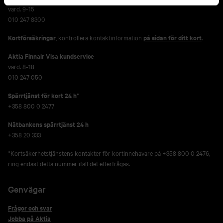
vard. 9-15
010 247 8300
Kortförsäkringar
, kontrollera kontaktinformation
på sidan för ditt kort
.
Aktia Finnair Visa kundservice
vard. 8-18
010 247 050
Spärrtjänst för kort 24 h*
+358 800 0 2477
Nätbankens spärrtjänst 24 h
+358 20 333
*Kortsäkerhetstjänstens kontakter för kortinnehavare på +358 800 0 2476,
ring endast detta nummer ifall det efterfrågas.
Genvägar
Frågor och svar
Jobba på Aktia