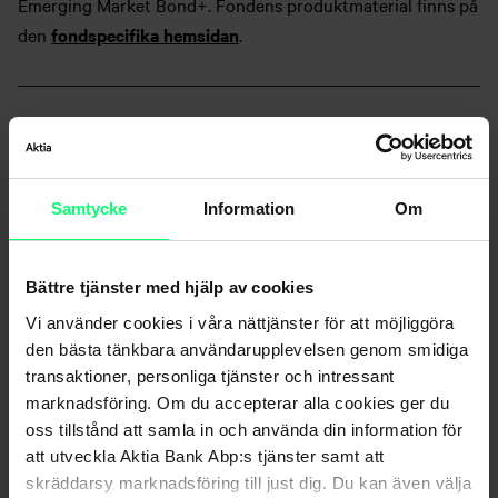
Emerging Market Bond+. Fondens produktmaterial finns på
den
fondspecifika hemsidan
.
Nyhetsarkiv
Samtycke
Information
Om
Bättre tjänster med hjälp av cookies
Vi använder cookies i våra nättjänster för att möjliggöra
den bästa tänkbara användarupplevelsen genom smidiga
Dela
transaktioner, personliga tjänster och intressant
marknadsföring. Om du accepterar alla cookies ger du
oss tillstånd att samla in och använda din information för
att utveckla Aktia Bank Abp:s tjänster samt att
skräddarsy marknadsföring till just dig. Du kan även välja