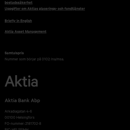
bostadssäkerhet
Uppgifter om Aktias placerings- och fondtjänster
Briefly in English
Aktia Asset Management
Samtalspris
Nummer som börjar på 0102: lna/msa.
Aktia Bank Abp
Arkadiagatan 4-6
00100 Helsingfors
FO-nummer: 2181702-8
BIC: HELSFIHH