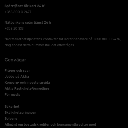
Spärrtjänst för kort 24 h*
+358 800 0 2477
Nätbankens spärrtjänst 24 h
+358 20 333
*Kortsäkerhetstjänstens kontakter för kortinnehavare på +358 800 0 2476,
ring endast detta nummer ifall det efterfrågas.
Genvägar
Frågor och svar
Jobba på Aktia
Koncern- och investerarsida
Aktia Fastighetsförmedling
För media
Säkerhet
Skälighetsprincipen
Solvens
Allmänt om bostadskrediter och konsumentkrediter med