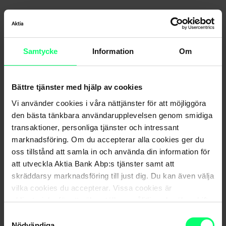
För att spela videon måste alla
cookies
på webbsidan
accepteras. Videon är på finska.
Samtycke
Information
Om
Bättre tjänster med hjälp av cookies
Vi använder cookies i våra nättjänster för att möjliggöra
den bästa tänkbara användarupplevelsen genom smidiga
transaktioner, personliga tjänster och intressant
marknadsföring. Om du accepterar alla cookies ger du
oss tillstånd att samla in och använda din information för
att utveckla Aktia Bank Abp:s tjänster samt att
skräddarsy marknadsföring till just dig. Du kan även välja
vilka cookies du accepterar. Vissa cookies är
obligatoriska för att säkerställa en pålitlig och säker drift
av våra digitala tjänster.
Samtyckesval
Nödvändiga