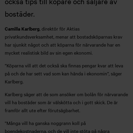
också tips till köpare och säljare av
bostäder.
Camilla Karlberg
, direktör för Aktias
privatkundsverksamhet, menar att bostadsköparnas krav
har sjunkit något och att köparna för närvarande har en
mycket realistisk bild av sin egen ekonomi.
”Köparna vill att det också ska finnas pengar kvar att leva
på och de har sett vad som kan hända i ekonomin”, säger
Karlberg.
Karlberg säger att de som ansöker om bolån för närvarande
vill ha bostäder som är välskötta och i gott skick. De är
framför allt ute efter förutsägbarhet.
”Många vill ha ganska noggrann koll på
boendekostnaderna, och de vill inte stöta på några