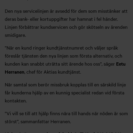
Den nya servicelinjen är avsedd för dem som misstänker att
deras bank- eller kortuppgifter har hamnat i fel händer.
Linjen förbättrar kundservicen och gör skötseln av ärenden
smidigare.
”När en kund ringer kundtjänstnumret och väljer språk
föreslår tjänsten den nya linjen som första alternativ, och
kunden kan snabbt uträtta sitt ärende hos oss”, säger
Eetu
Herranen
, chef för Aktias kundtjänst.
När samtal som berör missbruk kopplas till en särskild linje
får kunderna hjälp av en kunnig specialist redan vid första
kontakten.
”Vi vill se till att hjälp finns nära till hands när nöden är som
störst”, sammanfattar Herranen.