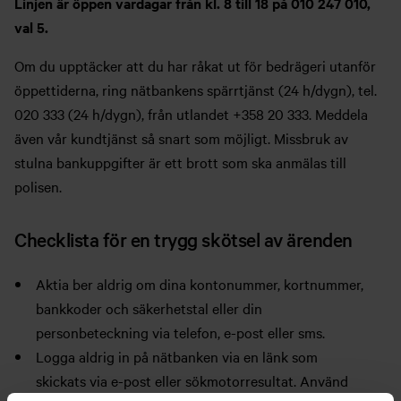
Linjen är öppen vardagar från kl. 8 till 18 på 010 247 010,
val 5.
Om du upptäcker att du har råkat ut för bedrägeri utanför
öppettiderna, ring nätbankens spärrtjänst (24 h/dygn), tel.
020 333 (24 h/dygn), från utlandet +358 20 333. Meddela
även vår kundtjänst så snart som möjligt. Missbruk av
stulna bankuppgifter är ett brott som ska anmälas till
polisen.
Checklista för en trygg skötsel av ärenden
Aktia ber aldrig om dina kontonummer, kortnummer,
bankkoder och säkerhetstal eller din
personbeteckning via telefon, e-post eller sms.
Logga aldrig in på nätbanken via en länk som
skickats via e-post eller sökmotorresultat. Använd