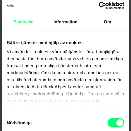
alltid bankens egen webbplats eller skriv in adressen
www.aktia.fi i webbläsarens adressfält.
Håll koll på dina konto- och korttransaktioner och
Samtycke
Information
Om
kontakta kundtjänsten om du märker något
misstänkt.
Var kritisk mot lockande erbjudanden.
Bättre tjänster med hjälp av cookies
Vi använder cookies i våra nättjänster för att möjliggöra
den bästa tänkbara användarupplevelsen genom smidiga
Läs mer hur du sköter ärenden tryggt
transaktioner, personliga tjänster och intressant
marknadsföring. Om du accepterar alla cookies ger du
oss tillstånd att samla in och använda din information för
att utveckla Aktia Bank Abp:s tjänster samt att
skräddarsy marknadsföring till just dig. Du kan även välja
vilka cookies du accepterar. Vissa cookies är
obligatoriska för att säkerställa en pålitlig och säker drift
av våra digitala tjänster.
Samtyckesval
Nyhetsarkiv
Nödvändiga