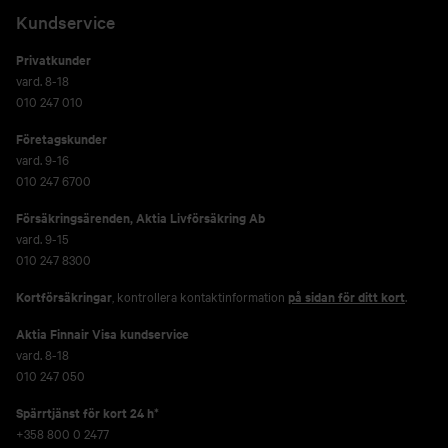
Kundservice
Privatkunder
vard. 8-18
010 247 010
Företagskunder
vard. 9-16
010 247 6700
Försäkringsärenden,
Aktia Livförsäkring Ab
vard. 9-15
010 247 8300
Kortförsäkringar
, kontrollera kontaktinformation
på sidan för ditt kort
.
Aktia Finnair Visa kundservice
vard. 8-18
010 247 050
Spärrtjänst för kort 24 h*
+358 800 0 2477