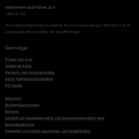
Nätbankens spärrtjänst 24 h
+358 20 333
*Kortsäkerhetstjänstens kontakter för kortinnehavare på +358 800 0 2476,
ring endast detta nummer ifall det efterfrågas.
Genvägar
Frågor och svar
Jobba på Aktia
Koncern- och investerarsida
Aktia Fastighetsförmedling
För media
Säkerhet
Skälighetsprincipen
Solvens
Allmänt om bostadskrediter och konsumentkrediter med
bostadssäkerhet
Uppgifter om Aktias placerings- och fondtjänster