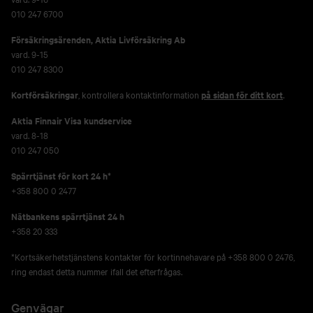
010 247 6700
Försäkringsärenden,
Aktia Livförsäkring Ab
vard. 9-15
010 247 8300
Kortförsäkringar
, kontrollera kontaktinformation
på sidan för ditt kort
.
Aktia Finnair Visa kundservice
vard. 8-18
010 247 050
Spärrtjänst för kort 24 h*
+358 800 0 2477
Nätbankens spärrtjänst 24 h
+358 20 333
*Kortsäkerhetstjänstens kontakter för kortinnehavare på +358 800 0 2476,
ring endast detta nummer ifall det efterfrågas.
Genvägar