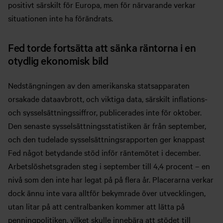
positivt särskilt för Europa, men för närvarande verkar
situationen inte ha förändrats.
Fed torde fortsätta att sänka räntorna i en
otydlig ekonomisk bild
Nedstängningen av den amerikanska statsapparaten
orsakade dataavbrott, och viktiga data, särskilt inflations-
och sysselsättningssiffror, publicerades inte för oktober.
Den senaste sysselsättningsstatistiken är från september,
och den tudelade sysselsättningsrapporten ger knappast
Fed något betydande stöd inför räntemötet i december.
Arbetslöshetsgraden steg i september till 4,4 procent – en
nivå som den inte har legat på på flera år. Placerarna verkar
dock ännu inte vara alltför bekymrade över utvecklingen,
utan litar på att centralbanken kommer att lätta på
penningpolitiken, vilket skulle innebära att stödet till