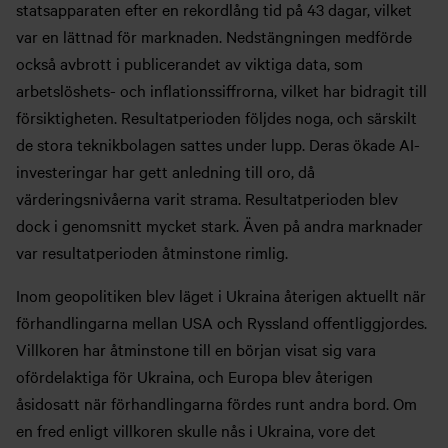
statsapparaten efter en rekordlång tid på 43 dagar, vilket
var en lättnad för marknaden. Nedstängningen medförde
också avbrott i publicerandet av viktiga data, som
arbetslöshets- och inflationssiffrorna, vilket har bidragit till
försiktigheten. Resultatperioden följdes noga, och särskilt
de stora teknikbolagen sattes under lupp. Deras ökade AI-
investeringar har gett anledning till oro, då
värderingsnivåerna varit strama. Resultatperioden blev
dock i genomsnitt mycket stark. Även på andra marknader
var resultatperioden åtminstone rimlig.
Inom geopolitiken blev läget i Ukraina återigen aktuellt när
förhandlingarna mellan USA och Ryssland offentliggjordes.
Villkoren har åtminstone till en början visat sig vara
ofördelaktiga för Ukraina, och Europa blev återigen
åsidosatt när förhandlingarna fördes runt andra bord. Om
en fred enligt villkoren skulle nås i Ukraina, vore det