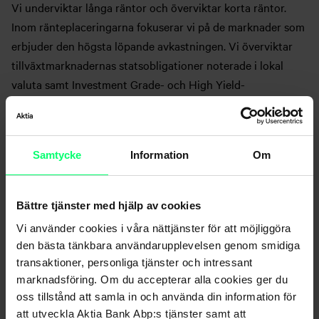
Vi underviktar långa räntor och överviktar korta räntor.
Inom ränteplaceringarna fokuserar vi på de marknader som
erbjuder den högsta löpande avkastningen. Vi överviktar
tillväxtmarknadernas statsobligationer noterade i lokal
valuta samt Investment Grade- och High Yield-
företagsobligationer. Tillväxtmarknadernas
statsobligationer i dollar är i neutral vikt och euroområdets
statsobligationer i stor undervikt.
Samtycke
Information
Om
Markandsöversikten har skrivits av Aktias portföljförvaltare
Anna-Liisa Rissanen
.
Bättre tjänster med hjälp av cookies
Vi använder cookies i våra nättjänster för att möjliggöra
den bästa tänkbara användarupplevelsen genom smidiga
Aktia Bank Abp (”Aktia”) har producerat denna
transaktioner, personliga tjänster och intressant
presentation för investerarnas bruk. Informationen är
marknadsföring. Om du accepterar alla cookies ger du
samlad från offentligt tillgängliga källor som Aktia anser
oss tillstånd att samla in och använda din information för
vara tillförlitliga. Aktia ansvarar dock varken för riktigheten
att utveckla Aktia Bank Abp:s tjänster samt att