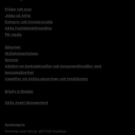
Frågor och svar
Jobba på Aktia
Koncern- och investerarsida
Aktia Fastighetsförmedling
För media
Säkerhet
Skälighetsprincipen
Solvens
Allmänt om bostadskrediter och konsumentkrediter med
bostadssäkerhet
Uppgifter om Aktias placerings- och fondtjänster
Briefly in English
Aktia Asset Management
Samtalspris
Nummer som börjar på 0102: lna/msa.