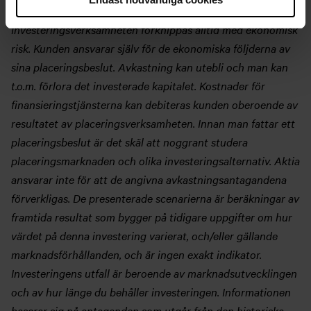
Investeringsverksamheten förknippas alltid med ekonomisk
risk. Kunden ansvarar själv för de ekonomiska följderna av
sina placeringsbeslut. Avkastning kan utebli och man kan
t.o.m. förlora det investerade kapitalet. Kostnader för
finansieringstjänsterna kan debiteras kunden oberoende av
resultatet av placeringsverksamheten. Innan man fattar ett
placeringsbeslut är det skäl att noggrant studera
placeringsmarknaden och olika investeringsalternativ. Aktia
ansvarar inte för att de angivna avkastningsantagandena
förverkligas. De presenterade scenarierna är beräkningar av
framtida resultat som bygger på tidigare uppgifter om hur
värdet på denna investering varierat, och/eller gällande
marknadsförhållanden, och är ingen exakt indikator.
Investeringens utfall är beroende av marknadsutvecklingen
och av hur länge du behåller investeringen. Informationen
baserar sig på antaganden som utgår från den historiska