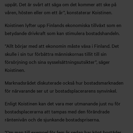
uppåt. Det är svårt att säga om det kommer att ske på
våren, hösten eller om ett år”, konstaterar Koistinen.
Koistinen lyfter upp Finlands ekonomiska tillväxt som en
betydande drivkraft som kan stimulera bostadshandeln.
”Allt börjar med att ekonomin måste växa i Finland. Det
skulle i sin tur förbättra människornas tillit till sin
försörjning och sina sysselsättningsutsikter”, säger
Koistinen.
Marknadsrådet diskuterade också hur bostadsmarknaden
för närvarande ser ut ur bostadsplacerarens synvinkel.
Enligt Koistinen kan det vara mer utmanande just nu för
bostadsplacerarna att tampas med den förändrade
räntenivån och de sjunkande bostadspriserna.
”Om man till exempel för fem år sedan har köpt bostäder