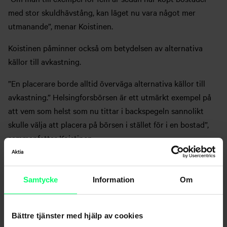
med stor skuldhävstång, kan läget nu vara något mer
utmanande”, menar Koistinen.
Koistinen påminner också om betydelsen av alternativa
källor till avkastning.
”En placerare borde alltid överväga alternativa källor till
avkastning.” Helsingforsbörsen är ett utmärkt exempel på
att vem som helst som nu tittar i backspegeln sannolikt
skulle välja att placera på börsen i stället för i en bostad”,
sammanfattar Koistinen.
Trots det svårare läget på bostadsmarknaden avfärdar
Koistinen inte bostadsplacerande helt, utan konstaterar att
Samtycke
Information
Om
bostäder i slutändan är ett långsiktigt placeringsobjekt.
I diskussionen deltog också
Tuomas Viljamaa
, verkställande
Bättre tjänster med hjälp av cookies
direktör för Centralförbundet för fastighetsförmedling, och