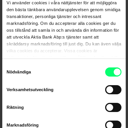
Vi använder cookies i våra nättjänster för att möjliggöra
Veera Holappa
, äldre ekonom vid Pellervo ekonomiska
den bästa tänkbara användarupplevelsen genom smidiga
forskningsinstitut PPT.
transaktioner, personliga tjänster och intressant
marknadsföring. Om du accepterar alla cookies ger du
För att spela videon måste alla
cookies
på webbsidan
oss tillstånd att samla in och använda din information för
accepteras. Videon är på finska.
att utveckla Aktia Bank Abp:s tjänster samt att
skräddarsy marknadsföring till just dig. Du kan även välja
vilka cookies du accepterar. Vissa cookies är
obligatoriska för att säkerställa en pålitlig och säker drift
av våra digitala tjänster.
Samtyckesval
Nödvändiga
Verksamhetsutveckling
Riktning
Marknadsföring