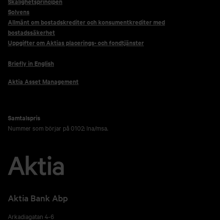
Skälighetsprincipen
Solvens
Allmänt om bostadskrediter och konsumentkrediter med
bostadssäkerhet
Uppgifter om Aktias placerings- och fondtjänster
Briefly in English
Aktia Asset Management
Samtalspris
Nummer som börjar på 0102: lna/msa.
Aktia Bank Abp
Arkadiagatan 4-6