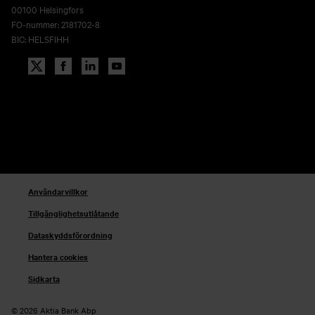
00100 Helsingfors
FO-nummer: 2181702-8
BIC: HELSFIHH
Användarvillkor
Tillgänglighetsutlåtande
Dataskyddsförordning
Hantera cookies
Sidkarta
© 2026 Aktia Bank Abp