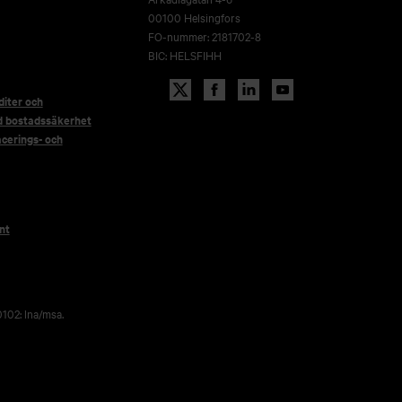
00100 Helsingfors
FO-nummer: 2181702-8
BIC: HELSFIHH
iter och
d bostadssäkerhet
acerings- och
nt
102: lna/msa.