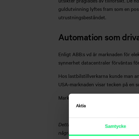
utsikter präglades av tillförsikt. De 
guldutvinning lyftes fram som en pos
utrustningsbeståndet.
Automation som driv
Enligt ABB:s vd är marknaden för elek
synnerhet datacentraler förväntas förb
Hos lastbilstillverkarna kunde man an
USA‑marknaden visar tecken på en s
Marknadsöversikten är skriven av Akt
Detta är marknadsföringskommunikatio
Samtycke
några definitiva investeringsbeslut.