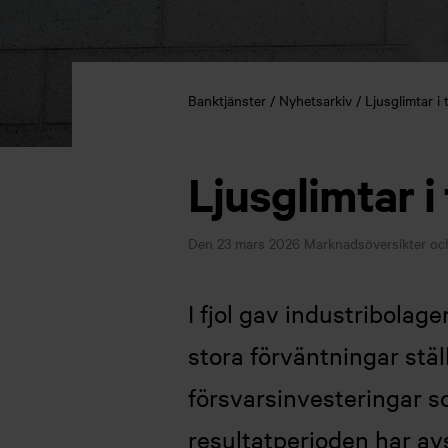
Banktjänster
Nyhetsarkiv
Ljusglimtar i
Ljusglimtar i
Den 23 mars 2026
Marknadsöversikter och
I fjol gav industribolag
stora förväntningar stä
försvarsinvesteringar s
resultatperioden har avsl