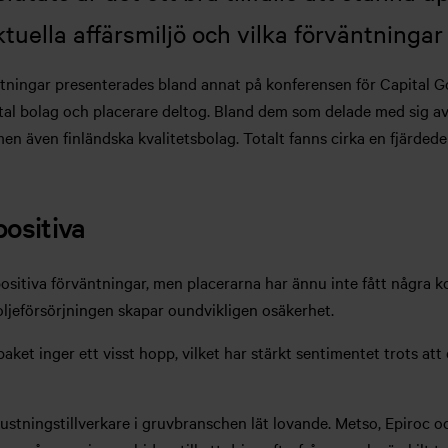
tuella affärsmiljö och vilka förväntningar
äntningar presenterades bland annat på konferensen för Capital 
ntal bolag och placerare deltog. Bland dem som delade med sig a
men även finländska kvalitetsbolag. Totalt fanns cirka en fjärdede
positiva
ositiva förväntningar, men placerarna har ännu inte fått några ko
oljeförsörjningen skapar oundvikligen osäkerhet.
aket inger ett visst hopp, vilket har stärkt sentimentet trots att
stningstillverkare i gruvbranschen lät lovande. Metso, Epiroc oc