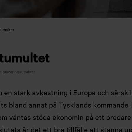
 tumultet
 tumultet
 placeringsutsikter
en en stark avkastning i Europa och särskil
llts bland annat på Tysklands kommande i
om väntas stöda ekonomin på ett bredare 
utats är det ett bra tillfälle att stanna u