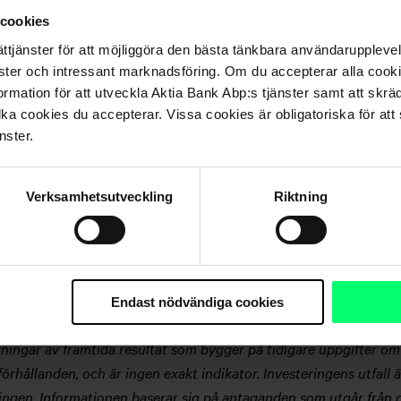
at denna presentation för investerarnas bruk. Informationen är s
 cookies
liga. Aktia ansvarar dock varken för riktigheten eller för fullständ
ättjänster för att möjliggöra den bästa tänkbara användarupple
nd andra verktyg hjälpa investeraren att fatta beslut. Investeraren
nster och intressant marknadsföring. Om du accepterar alla cookie
nformation och undersökningar som investeraren själv anser vara 
rmation för att utveckla Aktia Bank Abp:s tjänster samt att skrä
lka cookies du accepterar. Vissa cookies är obligatoriska för att s
ke snabba förändringar som påverkar uppgifterna i denna presen
nster.
 anställda vid nämnda bolag ansvarar varken för direkta eller ind
resentation eller delar av den i investeringsverksamhet. Presenta
ch skall ej ställas till någon annans förfogande. Kopiering eller
Verksamhetsutveckling
Riktning
nd av Aktia.
alltid med ekonomisk risk. Kunden ansvarar själv för de ekonomi
li och man kan t.o.m. förlora det investerade kapitalet. Kostnade
atet av placeringsverksamheten. Innan man fattar ett placerings
Endast nödvändiga cookies
a investeringsalternativ. Aktia ansvarar inte för att de angivna
ningar av framtida resultat som bygger på tidigare uppgifter om
förhållanden, och är ingen exakt indikator. Investeringens utfal
ringen. Informationen baserar sig på antaganden som utgår från d