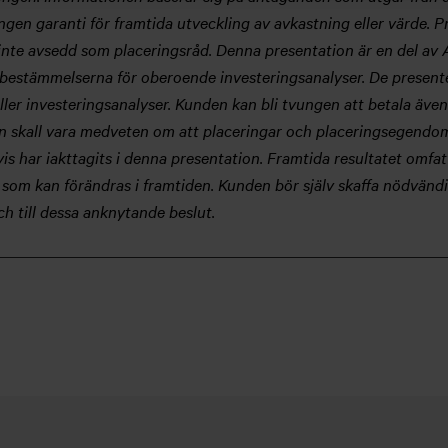
gen garanti för framtida utveckling av avkastning eller värde. P
inte avsedd som placeringsråd. Denna presentation är en del av
 bestämmelserna för oberoende investeringsanalyser. De presente
ler investeringsanalyser. Kunden kan bli tvungen att betala äve
en skall vara medveten om att placeringar och placeringsegendom
is har iakttagits i denna presentation. Framtida resultatet omfa
h som kan förändras i framtiden. Kunden bör själv skaffa nödvän
ch till dessa anknytande beslut.