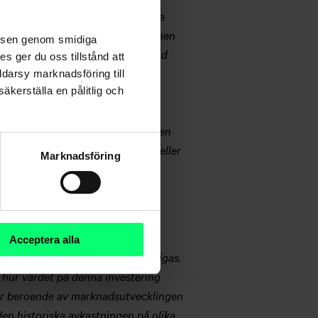
amlad från offentligt tillgängliga
igheten av innehållet. Presentationen
velsen genom smidiga
s investeringsbeslut är i sista hand
s ger du oss tillstånd att
tillräckliga. Investeraren bör
ddarsy marknadsföring till
äkerställa en pålitlig och
tation. Aktias koncern- eller
irekta förluster eller skador som
tionens innehåll är riktat till den
 citerande av denna presentation eller
Marknadsföring
ska följderna av sina
r för finansieringstjänsterna kan
beslut är det skäl att noggrant
Acceptera alla
 avkastningsantagandena förverkligas.
 hur värdet på denna investering
l är beroende av marknadsutvecklingen
en historiska avkastningen på olika