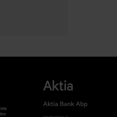
Aktia Bank Abp
rsida
ling
Arkadiagatan 4-6