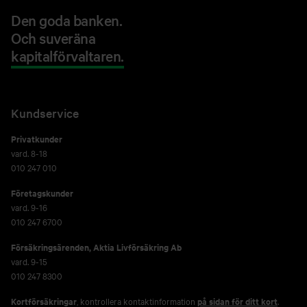
Den goda banken.
Och suveräna
kapitalförvaltaren.
Kundservice
Privatkunder
vard. 8-18
010 247 010
Företagskunder
vard. 9-16
010 247 6700
Försäkringsärenden,
Aktia Livförsäkring Ab
vard. 9-15
010 247 8300
Kortförsäkringar
, kontrollera kontaktinformation
på sidan för ditt kort
.