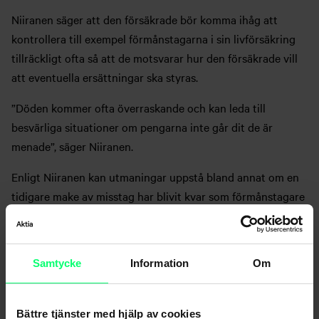
Niiranen säger att den försäkrade bör komma ihåg att
kontrollera till exempel förmånstagarna i sin livförsäkring
tillräckligt ofta så att de motsvarar hur den försäkrade vill
att eventuella ersättningar ska styras.
”Döden kommer ofta överraskande och kan leda till
besvärliga situationer om pengarna inte går dit de är
menade”, säger Niiranen.
Enligt Niiranen kan utmaningar uppstå bland annat om en
tidigare make av misstag har blivit kvar som förmånstagare
och man hade velat att ersättningarna ska tillfalla någon
annan. Samtidigt påminner Niiranen om att förmånstagaren
inte alltid behöver höra till ens egen familjekrets.
Samtycke
Information
Om
”Förmånstagaren kan också vara en mer avlägsen släkting
eller till exempel en affärspartner”, sammanfattar Niiranen.
Bättre tjänster med hjälp av cookies