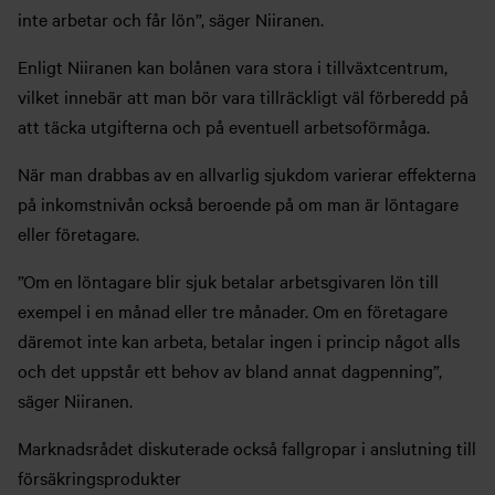
inte arbetar och får lön”, säger Niiranen.
Enligt Niiranen kan bolånen vara stora i tillväxtcentrum,
vilket innebär att man bör vara tillräckligt väl förberedd på
att täcka utgifterna och på eventuell arbetsoförmåga.
När man drabbas av en allvarlig sjukdom varierar effekterna
på inkomstnivån också beroende på om man är löntagare
eller företagare.
”Om en löntagare blir sjuk betalar arbetsgivaren lön till
exempel i en månad eller tre månader. Om en företagare
däremot inte kan arbeta, betalar ingen i princip något alls
och det uppstår ett behov av bland annat dagpenning”,
säger Niiranen.
Marknadsrådet diskuterade också fallgropar i anslutning till
försäkringsprodukter