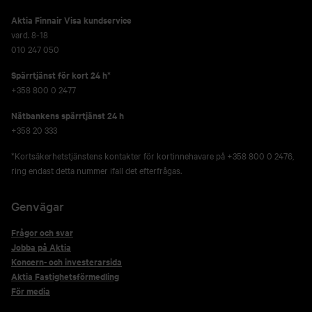
Aktia Finnair Visa kundservice
vard. 8-18
010 247 050
Spärrtjänst för kort 24 h*
+358 800 0 2477
Nätbankens spärrtjänst 24 h
+358 20 333
*Kortsäkerhetstjänstens kontakter för kortinnehavare på +358 800 0 2476,
ring endast detta nummer ifall det efterfrågas.
Genvägar
Frågor och svar
Jobba på Aktia
Koncern- och investerarsida
Aktia Fastighetsförmedling
För media