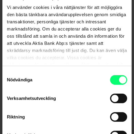
I diskussionen deltog också
Harri Isokoski
, chefsjurist på
Vi använder cookies i våra nättjänster för att möjliggöra
FINE Försäkrings- och finansrådgivningen, och
Eeli Hulmi
,
den bästa tänkbara användarupplevelsen genom smidiga
transaktioner, personliga tjänster och intressant
direktör på LokalTapiola Livförsäkringsbolag.
marknadsföring. Om du accepterar alla cookies ger du
För att spela videon måste alla
cookies
på webbsidan
oss tillstånd att samla in och använda din information för
accepteras. Videon är på finska.
att utveckla Aktia Bank Abp:s tjänster samt att
skräddarsy marknadsföring till just dig. Du kan även välja
vilka cookies du accepterar. Vissa cookies är
obligatoriska för att säkerställa en pålitlig och säker drift
av våra digitala tjänster.
Samtyckesval
Nödvändiga
Verksamhetsutveckling
Riktning