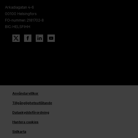
Arkadiagatan 4-6
00100 Helsingfors
FO-nummer: 2181702-8
BIC: HELSFIHH
Användarvillkor
Tillgänglighetsutlåtande
Dataskyddsförordning
Hantera cookies
Sidkarta