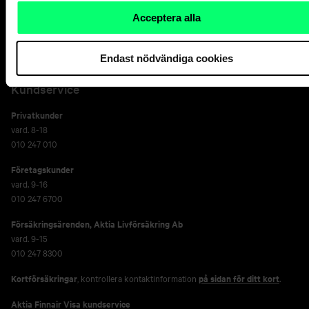
Och suveräna
Acceptera alla
kapitalförvaltaren.
Endast nödvändiga cookies
Kundservice
Privatkunder
vard. 8-18
010 247 010
Företagskunder
vard. 9-16
010 247 6700
Försäkringsärenden,
Aktia Livförsäkring Ab
vard. 9-15
010 247 8300
Kortförsäkringar
, kontrollera kontaktinformation
på sidan för ditt kort
.
Aktia Finnair Visa kundservice