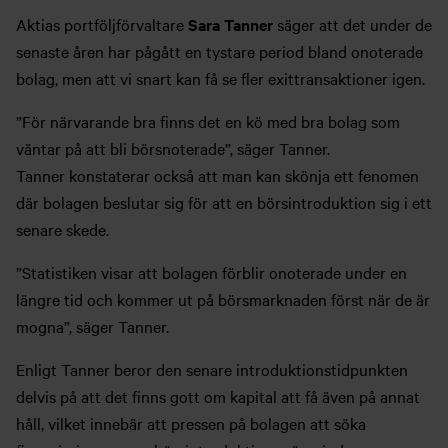
Aktias portföljförvaltare
Sara Tanner
säger att det under de
senaste åren har pågått en tystare period bland onoterade
bolag, men att vi snart kan få se fler exittransaktioner igen.
”För närvarande bra finns det en kö med bra bolag som
väntar på att bli börsnoterade”, säger Tanner.
Tanner konstaterar också att man kan skönja ett fenomen
där bolagen beslutar sig för att en börsintroduktion sig i ett
senare skede.
”Statistiken visar att bolagen förblir onoterade under en
längre tid och kommer ut på börsmarknaden först när de är
mogna”, säger Tanner.
Enligt Tanner beror den senare introduktionstidpunkten
delvis på att det finns gott om kapital att få även på annat
håll, vilket innebär att pressen på bolagen att söka