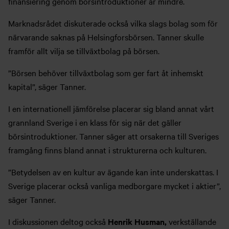
finansiering genom börsintroduktioner är mindre.
Marknadsrådet diskuterade också vilka slags bolag som för
närvarande saknas på Helsingforsbörsen. Tanner skulle
framför allt vilja se tillväxtbolag på börsen.
”Börsen behöver tillväxtbolag som ger fart åt inhemskt
kapital”, säger Tanner.
I en internationell jämförelse placerar sig bland annat vårt
grannland Sverige i en klass för sig när det gäller
börsintroduktioner. Tanner säger att orsakerna till Sveriges
framgång finns bland annat i strukturerna och kulturen.
”Betydelsen av en kultur av ägande kan inte underskattas. I
Sverige placerar också vanliga medborgare mycket i aktier”,
säger Tanner.
I diskussionen deltog också
Henrik Husman,
verkställande