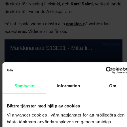
direktör för Nasdaq Helsinki, och
Karri Salmi,
verkställande
direktör för Finlands Aktiesparare.
För att spela videon måste alla
cookies
på webbsidan
accepteras. Videon är på finska.
Samtycke
Information
Om
Bättre tjänster med hjälp av cookies
Vi använder cookies i våra nättjänster för att möjliggöra den
bästa tänkbara användarupplevelsen genom smidiga