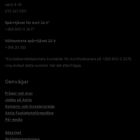
vard. 8-18
010 247 050
Spärrtjänst för kort 24 h*
+358 800 0 2477
Nätbankens spärrtjänst 24 h
+358 20 333
*Kortsäkerhetstjänstens kontakter för kortinnehavare på +358 800 0 2476,
ring endast detta nummer ifall det efterfrågas.
Genvägar
Frågor och svar
Jobba på Aktia
Koncern- och investerarsida
Aktia Fastighetsförmedling
För media
Säkerhet
Skälighetsprincipen