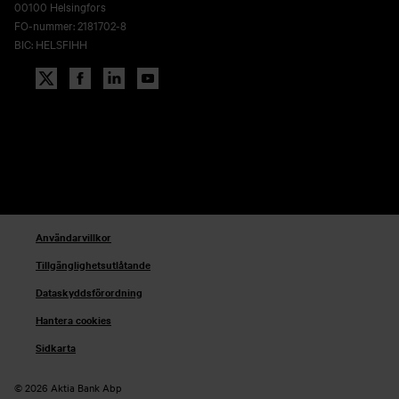
00100 Helsingfors
FO-nummer: 2181702-8
BIC: HELSFIHH
Användarvillkor
Tillgänglighetsutlåtande
Dataskyddsförordning
Hantera cookies
Sidkarta
© 2026 Aktia Bank Abp