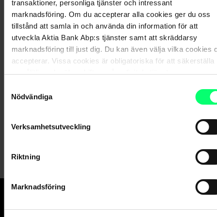
transaktioner, personliga tjänster och intressant
marknadsföring. Om du accepterar alla cookies ger du oss
tillstånd att samla in och använda din information för att
Nyhetsarkiv
utveckla Aktia Bank Abp:s tjänster samt att skräddarsy
marknadsföring till just dig. Du kan även välja vilka cookies 
accepterar. Vissa cookies är obligatoriska för att säkerställa
en pålitlig och säker drift av våra digitala tjänster.
Samtyckesval
Nödvändiga
Dela
Verksamhetsutveckling
Riktning
Marknadsföring
Den goda banken.