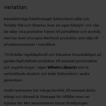
variation.
Kasnäsbördiga fiskeföretaget Salmonfarm odlar och
förädlar fisk och tillverkar även sin egen fiskmjöl- och olja.
De säljer sina produkter främst till partiaffärer och storkök,
men har även sina egna Merihyvä-produkter, som säljs till
privatkonsumenter i mataffärer.
“Vi förädlar regnbågsforell och fokuserar huvudsakligen på
ganska lågförädlade produkter, till exempel portionsbitar
och sopptärningar”, säger
Wilhelm Liljeqvist
som är
verkställande direktör och leder Salmonfarm i andra
generation.
Under sommaren har många storkök, till exempel skolor
stängt och därmed är företaget för tillfället inne i en
lugnare fas. Mot sensommaren börjar försäljningen