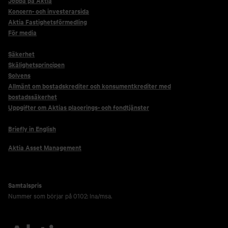
Jobba på Aktia
Koncern- och investerarsida
Aktia Fastighetsförmedling
För media
Säkerhet
Skälighetsprincipen
Solvens
Allmänt om bostadskrediter och konsumentkrediter med
bostadssäkerhet
Uppgifter om Aktias placerings- och fondtjänster
Briefly in English
Aktia Asset Management
Samtalspris
Nummer som börjar på 0102: lna/msa.