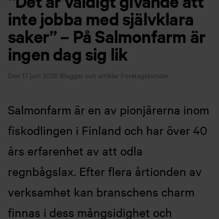
“Det är väldigt givande att
inte jobba med självklara
saker” – På Salmonfarm är
ingen dag sig lik
Den 17 juni 2026
Bloggar och artiklar
Företagskunder
Salmonfarm är en av pionjärerna inom
fiskodlingen i Finland och har över 40
års erfarenhet av att odla
regnbågslax. Efter flera årtionden av
verksamhet kan branschens charm
finnas i dess mångsidighet och