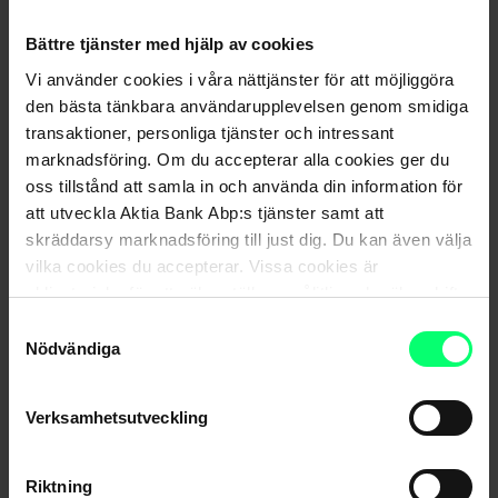
“I den här branschen förekommer det stora variationer från
Bättre tjänster med hjälp av cookies
år till år och när det gäller fiskodling så måste man ha
Vi använder cookies i våra nättjänster för att möjliggöra
framsynthet åtminstone tre år, vilket kan vara en
den bästa tänkbara användarupplevelsen genom smidiga
utmaning”, säger Liljeqvist.
transaktioner, personliga tjänster och intressant
marknadsföring. Om du accepterar alla cookies ger du
Enligt Liljeqvist prissätts fisken på annat håll, vilket har en
oss tillstånd att samla in och använda din information för
inverkan på företagsverksamheten och dess planering.
att utveckla Aktia Bank Abp:s tjänster samt att
Regnbågsforellen följer i stort sett priset för norsk lax, som
skräddarsy marknadsföring till just dig. Du kan även välja
är en världsmarknadsprodukt, medan priset för fiskmjöl-
vilka cookies du accepterar. Vissa cookies är
obligatoriska för att säkerställa en pålitlig och säker drift
och olja prissätts i Peru som är en av världens största
av våra digitala tjänster.
producenter.
Samtyckesval
Nödvändiga
En del kunde få kalla fötter av osäkerhetsfaktorerna och de
konstanta svängarna, men Liljeqvist anser att det är
Verksamhetsutveckling
variationen som sist och slutligen utgör branschens charm.
“Det är väldigt givande och roligt att inte jobba med
Riktning