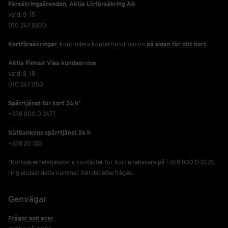
Försäkringsärenden,
Aktia Livförsäkring Ab
vard. 9-15
010 247 8300
Kortförsäkringar
, kontrollera kontaktinformation
på sidan för ditt kort
.
Aktia Finnair Visa kundservice
vard. 8-18
010 247 050
Spärrtjänst för kort 24 h*
+358 800 0 2477
Nätbankens spärrtjänst 24 h
+358 20 333
*Kortsäkerhetstjänstens kontakter för kortinnehavare på +358 800 0 2476,
ring endast detta nummer ifall det efterfrågas.
Genvägar
Frågor och svar