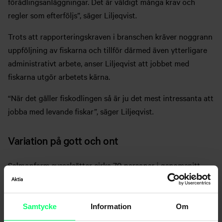
förädlingsanläggningar. Det är väldigt många krav och
regler som efterföljs”, säger Liljeqvist.
Trots att rapporteringskraven i branschen kräver noggrann
uppföljning av fiskarna och tillför därmed även ytterligare
administrativt arbete, anser Liljeqvist att jobbet med
fiskarna utgör arbetets kärna.
“När det gäller fiskodlingen så är ju det mest intressanta att
jobba med levande fiskar”, säger Liljeqvist.
Variation på gott och ont
Salmonfarm sysselsätter cirka 70 personer i genomsnitt.
Personalen har regelbundna möten och deltar i
veckoplanering för att säkerställa att arbetet utförs
koordinerat och att de uppställda målen nås. Den stora
Samtycke
Information
Om
helheten är däremot planerad redan flera år tidigare.