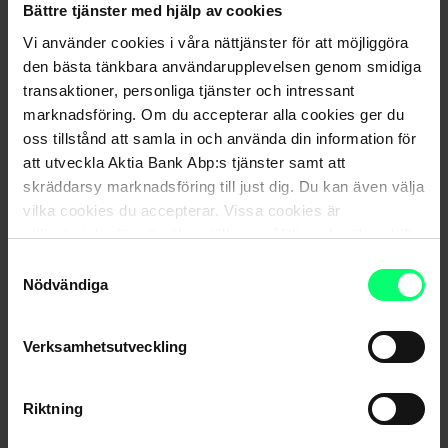
Bättre tjänster med hjälp av cookies
kontanter också för att
Vi använder cookies i våra nättjänster för att möjliggöra
betala tidigare inlösen.
den bästa tänkbara användarupplevelsen genom smidiga
Inlösen gäller inlösendagen
transaktioner, personliga tjänster och intressant
31.12.2027. Utbetalningen
marknadsföring. Om du accepterar alla cookies ger du
Andelsägaren ger ett
av medlen förutsätter att
oss tillstånd att samla in och använda din information för
inlösenuppdrag 31.12.2026
fonden har tillräckligt med
att utveckla Aktia Bank Abp:s tjänster samt att
kontanter också för att
skräddarsy marknadsföring till just dig. Du kan även välja
betala tidigare inlösen.
vilka cookies du accepterar. Vissa cookies är
obligatoriska för att säkerställa en pålitlig och säker drift
Inlösen gäller inlösendagen
av våra digitala tjänster.
Samtyckesval
30.6.2028. Utbetalningen
Nödvändiga
Andelsägaren ger ett
av medlen förutsätter att
inlösenuppdrag 1.1.2027
fonden har tillräckligt med
kontanter också för att
Verksamhetsutveckling
betala tidigare inlösen.
Riktning