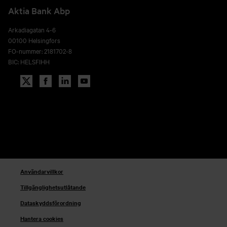
Aktia Bank Abp
Arkadiagatan 4-6
00100 Helsingfors
FO-nummer: 2181702-8
BIC: HELSFIHH
Användarvillkor
Tillgänglighetsutlåtande
Dataskyddsförordning
Hantera cookies