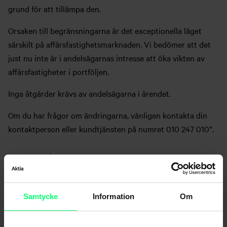
grund för att tillämpa den.
Orsaken till begränsningarna är det exceptionella läget
särskilt på affärsfastighetsmarknaden. Vi bedömer att det
just nu inte är i andelsägarnas intresse att öka vikten av
affärsfastigheter i portföljen.
Inga åtgärder krävs av andelsägarna i ärendet.
Om du har frågor om ändringarna, vänligen kontakta din
kontaktperson eller kundtjänsten på numret 010 247 010*.
Exempel på förlängd uppsägningstid
Inlösen gäller inlösendagen
Samtycke
Information
Om
31.12.2027. Utbetalningen
Andelsägaren ger ett
av medlen förutsätter att
inlösenuppdrag 1.7.2026
fonden har tillräckligt med