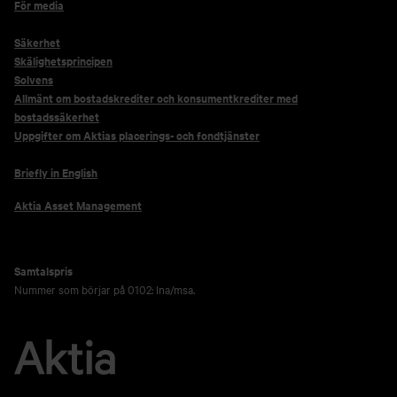
För media
Säkerhet
Skälighetsprincipen
Solvens
Allmänt om bostadskrediter och konsumentkrediter med
bostadssäkerhet
Uppgifter om Aktias placerings- och fondtjänster
Briefly in English
Aktia Asset Management
Samtalspris
Nummer som börjar på 0102: lna/msa.