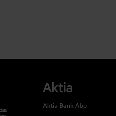
Aktia Bank Abp
rsida
ling