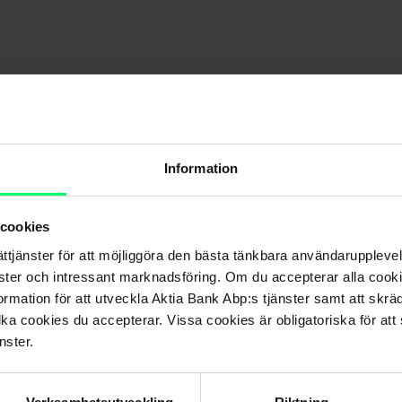
enomförd?
Information
et?
 cookies
ättjänster för att möjliggöra den bästa tänkbara användarupple
let utomlands?
nster och intressant marknadsföring. Om du accepterar alla cookie
rmation för att utveckla Aktia Bank Abp:s tjänster samt att skrä
lka cookies du accepterar. Vissa cookies är obligatoriska för att s
nster.