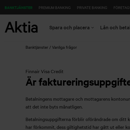
BANKTJÄNSTER
PREMIUM BANKING
PRIVATE BANKING
FÖRETAG
Spara och placera
Lån och beta
Banktjänster
Vanliga frågor
Finnair Visa Credit
Är faktureringsuppgift
Betalningens mottagare och mottagarens kontonumme
att det inte byts månatligen.
Betalningsuppgifterna förblir oförändrade om ditt ko
har förkommit, dess giltighetstid har gått ut eller k