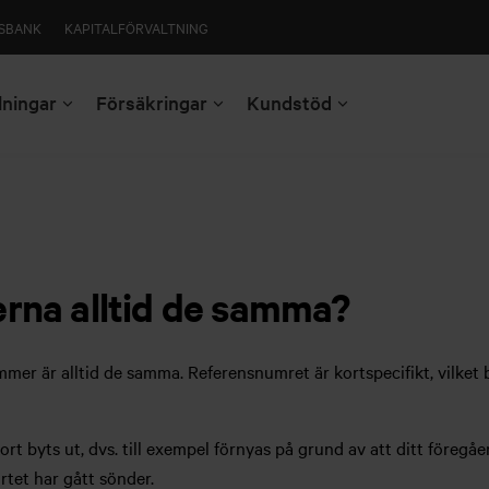
SBANK
KAPITALFÖRVALTNING
lningar
Försäkringar
Kundstöd
erna alltid de samma?
r är alltid de samma. Referensnumret är kortspecifikt, vilket 
rt byts ut, dvs. till exempel förnyas på grund av att ditt föregå
ortet har gått sönder.