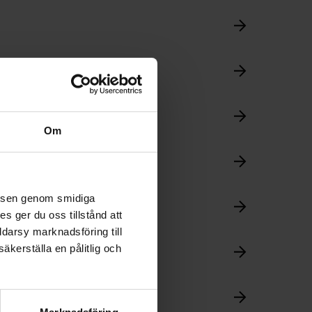
Om
velsen genom smidiga
s ger du oss tillstånd att
ddarsy marknadsföring till
äkerställa en pålitlig och