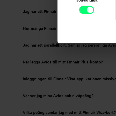
Nödvändiga
Jag har ett Finnair Visa Credit-kort, varför ser ja
Hur många Finnair Avios samlar jag för varje euro
Jag har ett parallellkort. Samlar jag personliga Avi
När läggs Avios till mitt Finnair Plus-konto?
Inloggningen till Finnair Visa-applikationen missl
Var ser jag mina Avios och nivåpoäng?
Vilka poäng samlar jag med mitt Finnair Visa-kort?