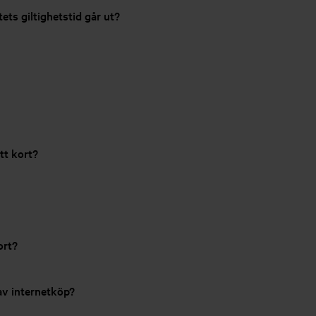
ets giltighetstid går ut?
tt kort?
ort?
av internetköp?