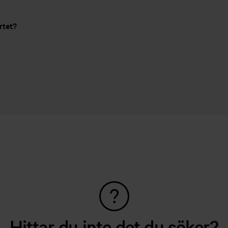
rtet?
Hittar du inte det du söker?