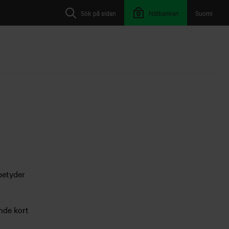
Sök på sidan
Nätbanken
Suomi
betyder
ende kort