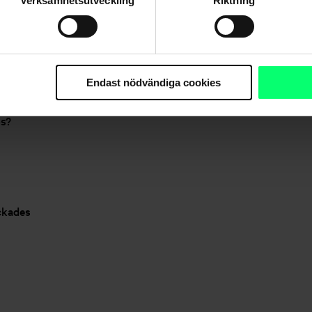
Verksamhetsutveckling
Riktning
g inte Avios på medlemskontot?
 jag använder?
Endast nödvändiga cookies
os?
yckades