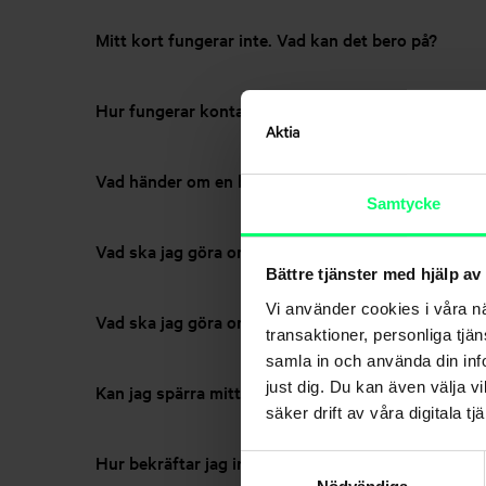
Mitt kort fungerar inte. Vad kan det bero på?
Hur fungerar kontaktlös betalning?
Vad händer om en betalning har blivit felaktigt g
Samtycke
Vad ska jag göra om mitt tappas bort eller blir stul
Bättre tjänster med hjälp av
Vi använder cookies i våra n
Vad ska jag göra om mitt tappas bort eller blir stu
transaktioner, personliga tjä
samla in och använda din info
just dig. Du kan även välja vi
Kan jag spärra mitt kort tillfälligt?
säker drift av våra digitala tjä
Hur bekräftar jag internetköp?
Samtyckesval