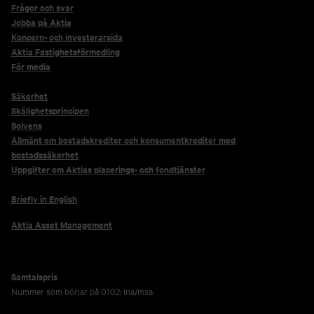
Frågor och svar
Jobba på Aktia
Koncern- och investerarsida
Aktia Fastighetsförmedling
För media
Säkerhet
Skälighetsprincipen
Solvens
Allmänt om bostadskrediter och konsumentkrediter med
bostadssäkerhet
Uppgifter om Aktias placerings- och fondtjänster
Briefly in English
Aktia Asset Management
Samtalspris
Nummer som börjar på 0102: lna/msa.