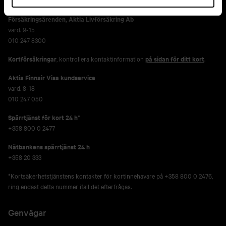
010 247 6700
Försäkringsärenden,
Aktia Livförsäkring Ab
vard. 9-15
010 247 8300
Kortförsäkringar
, kontrollera kontaktinformation
på sidan för ditt kort
.
Aktia Finnair Visa kundservice
vard. 8-18
010 247 050
Spärrtjänst för kort 24 h*
+358 800 0 2477
Nätbankens spärrtjänst 24 h
+358 20 333
*Kortsäkerhetstjänstens kontakter för kortinnehavare på +358 800 0 2476,
ring endast detta nummer ifall det efterfrågas.
Genvägar