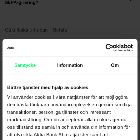
SEPA-girering?
Gå tillbaka till sidan – Betala
Samtycke
Information
Om
Bättre tjänster med hjälp av cookies
Vi använder cookies i våra nättjänster för att möjliggöra
den bästa tänkbara användarupplevelsen genom smidiga
Hittar du inte det du söker?
transaktioner, personliga tjänster och intressant
marknadsföring. Om du accepterar alla cookies ger du
Kundservice
oss tillstånd att samla in och använda din information för
att utveckla Aktia Bank Abp:s tjänster samt att
Skicka ett meddelande till oss via nätbanken