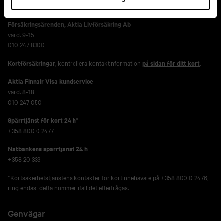
010 247 6700
Försäkringsärenden,
Aktia Livförsäkring Ab
vard. 9-15
010 247 8300
Kortförsäkringar
, kontrollera kontaktinformation
på sidan för ditt kort
.
Aktia Finnair Visa kundservice
vard. 8-18
010 247 050
Spärrtjänst för kort 24 h*
+358 800 0 2477
Nätbankens spärrtjänst 24 h
+358 20 333
*Kortsäkerhetstjänstens kontakter för kortinnehavare på +358 800 0 2476,
ring endast detta nummer ifall det efterfrågas.
Genvägar