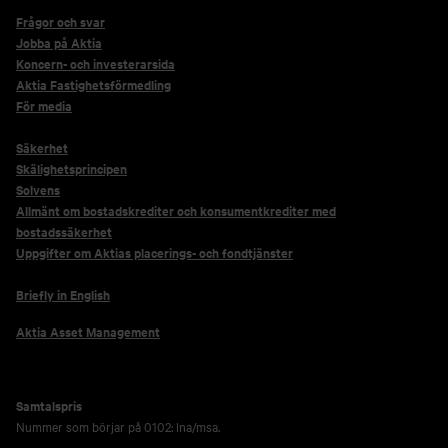
Frågor och svar
Jobba på Aktia
Koncern- och investerarsida
Aktia Fastighetsförmedling
För media
Säkerhet
Skälighetsprincipen
Solvens
Allmänt om bostadskrediter och konsumentkrediter med
bostadssäkerhet
Uppgifter om Aktias placerings- och fondtjänster
Briefly in English
Aktia Asset Management
Samtalspris
Nummer som börjar på 0102: lna/msa.