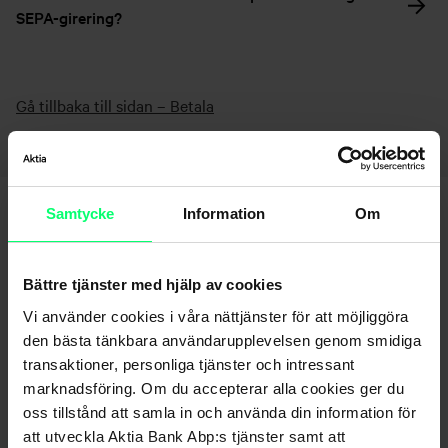
SEPA-girering?
Gå tillbaka till sidan – Betala
Samtycke
Information
Om
Bättre tjänster med hjälp av cookies
Vi använder cookies i våra nättjänster för att möjliggöra
den bästa tänkbara användarupplevelsen genom smidiga
Hittar du inte det du söker?
transaktioner, personliga tjänster och intressant
marknadsföring. Om du accepterar alla cookies ger du
Kundservice
oss tillstånd att samla in och använda din information för
att utveckla Aktia Bank Abp:s tjänster samt att