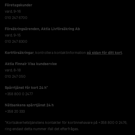
Företagskunder
vard. 9-16
010 247 6700
Försäkringsärenden,
Aktia Livförsäkring Ab
vard. 9-15
010 247 8300
Kortförsäkringar
, kontrollera kontaktinformation
på sidan för ditt kort
.
Aktia Finnair Visa kundservice
vard. 8-18
010 247 050
Spärrtjänst för kort 24 h*
+358 800 0 2477
Nätbankens spärrtjänst 24 h
+358 20 333
*Kortsäkerhetstjänstens kontakter för kortinnehavare på +358 800 0 2476,
ring endast detta nummer ifall det efterfrågas.