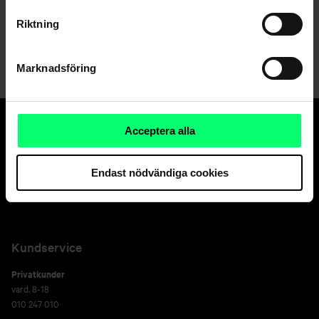
Kundservice
Riktning
Skicka ett meddelande till oss via nätbanken
Marknadsföring
Acceptera alla
Den goda banken.
Och suveräna
Endast nödvändiga cookies
kapitalförvaltaren.
Kundservice
Privatkunder
vard. 8-18
010 247 010