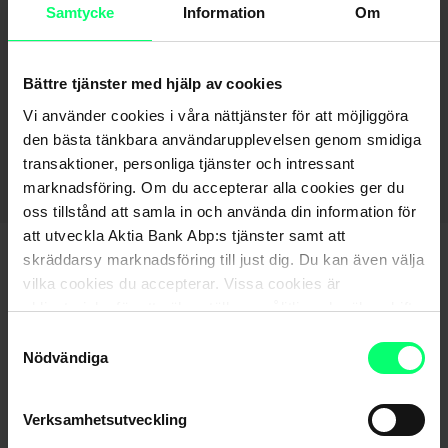
Samtycke
Information
Om
Web Services-avtal för en person under
intressebevakning
Bättre tjänster med hjälp av cookies
Vi använder cookies i våra nättjänster för att möjliggöra
den bästa tänkbara användarupplevelsen genom smidiga
Gå tillbaka till sidan – Betalningsrörelse och nätfakturering
transaktioner, personliga tjänster och intressant
marknadsföring. Om du accepterar alla cookies ger du
oss tillstånd att samla in och använda din information för
att utveckla Aktia Bank Abp:s tjänster samt att
skräddarsy marknadsföring till just dig. Du kan även välja
vilka cookies du accepterar. Vissa cookies är
obligatoriska för att säkerställa en pålitlig och säker drift
av våra digitala tjänster.
Samtyckesval
Nödvändiga
Hittar du inte det du söker?
Verksamhetsutveckling