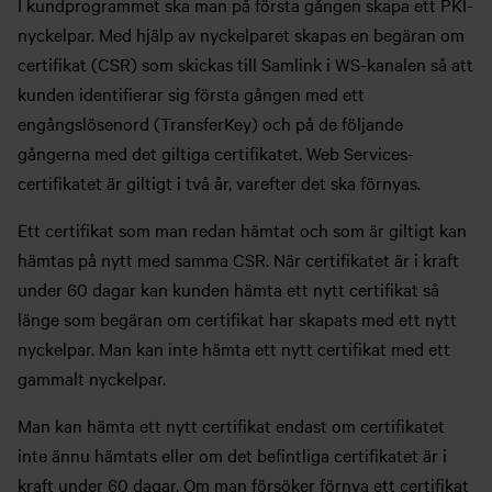
I kundprogrammet ska man på första gången skapa ett PKI-
nyckelpar. Med hjälp av nyckelparet skapas en begäran om
certifikat (CSR) som skickas till Samlink i WS-kanalen så att
kunden identifierar sig första gången med ett
engångslösenord (TransferKey) och på de följande
gångerna med det giltiga certifikatet. Web Services-
certifikatet är giltigt i två år, varefter det ska förnyas.
Ett certifikat som man redan hämtat och som är giltigt kan
hämtas på nytt med samma CSR. När certifikatet är i kraft
under 60 dagar kan kunden hämta ett nytt certifikat så
länge som begäran om certifikat har skapats med ett nytt
nyckelpar. Man kan inte hämta ett nytt certifikat med ett
gammalt nyckelpar.
Man kan hämta ett nytt certifikat endast om certifikatet
inte ännu hämtats eller om det befintliga certifikatet är i
kraft under 60 dagar. Om man försöker förnya ett certifikat