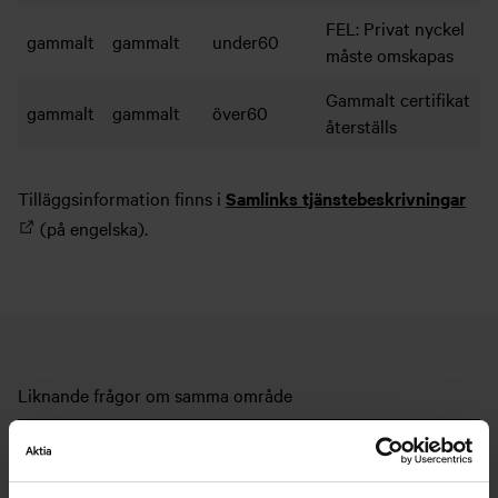
FEL: Privat nyckel
gammalt
gammalt
under60
måste omskapas
Gammalt certifikat
gammalt
gammalt
över60
återställs
Tilläggsinformation finns i
Samlinks tjänstebeskrivningar
(på engelska).
Liknande frågor om samma område
Beställ en Web Services-förbindelse