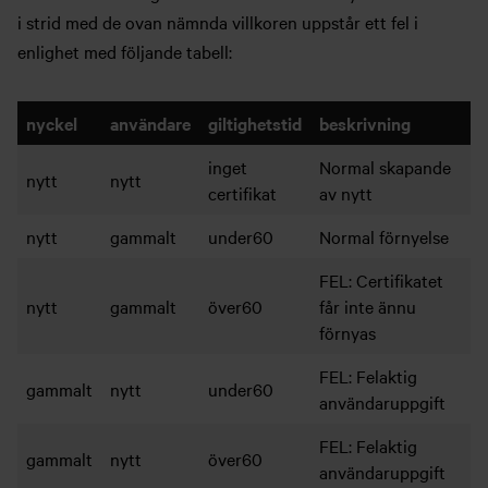
i strid med de ovan nämnda villkoren uppstår ett fel i
enlighet med följande tabell:
nyckel
användare
giltighetstid
beskrivning
inget
Normal skapande
nytt
nytt
certifikat
av nytt
nytt
gammalt
under60
Normal förnyelse
FEL: Certifikatet
nytt
gammalt
över60
får inte ännu
förnyas
FEL: Felaktig
gammalt
nytt
under60
användaruppgift
FEL: Felaktig
gammalt
nytt
över60
användaruppgift