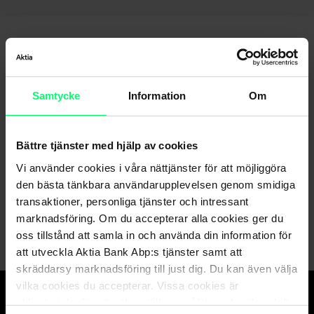
Samtycke
Information
Om
Hittar du inte det du söker?
Bättre tjänster med hjälp av cookies
Vi använder cookies i våra nättjänster för att möjliggöra
Kundservice
den bästa tänkbara användarupplevelsen genom smidiga
transaktioner, personliga tjänster och intressant
Skicka ett meddelande till oss via nätbanken
marknadsföring. Om du accepterar alla cookies ger du
oss tillstånd att samla in och använda din information för
att utveckla Aktia Bank Abp:s tjänster samt att
skräddarsy marknadsföring till just dig. Du kan även välja
vilka cookies du accepterar. Vissa cookies är
obligatoriska för att säkerställa en pålitlig och säker drift