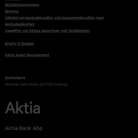
Skälighetsprincipen
Solvens
Allmänt om bostadskrediter och konsumentkrediter med
bostadssäkerhet
Uppgifter om Aktias placerings- och fondtjänster
Briefly in English
Aktia Asset Management
Samtalspris
Nummer som börjar på 0102: lna/msa.
Aktia Bank Abp