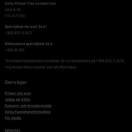
Aktia Finnair Visa kundservice
vard. 8-18
010 247 050
Spärrtjänst för kort 24 h*
+358 800 0 2477
Nätbankens spärrtjänst 24 h
+358 20 333
*Kortsäkerhetstjänstens kontakter för kortinnehavare på +358 800 0 2476,
ring endast detta nummer ifall det efterfrågas.
Genvägar
Frågor och svar
Jobba på Aktia
Koncern- och investerarsida
Aktia Fastighetsförmedling
För media
Säkerhet