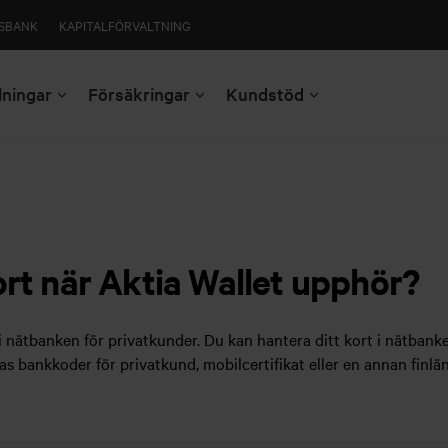
SBANK
KAPITALFÖRVALTNING
lningar
Försäkringar
Kundstöd
ort när Aktia Wallet upphör?
i nätbanken för privatkunder. Du kan hantera ditt kort i nätbank
s bankkoder för privatkund, mobilcertifikat eller en annan finlä