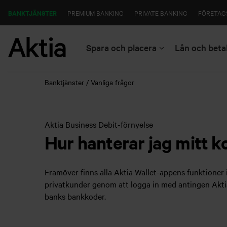
BANKTJÄNSTER
PREMIUM BANKING
PRIVATE BANKING
FÖRETAG
Spara och placera
Lån och beta
Banktjänster
Vanliga frågor
Aktia Business Debit-förnyelse
Hur hanterar jag mitt k
Framöver finns alla Aktia Wallet-appens funktioner 
privatkunder genom att logga in med antingen Aktia
banks bankkoder.