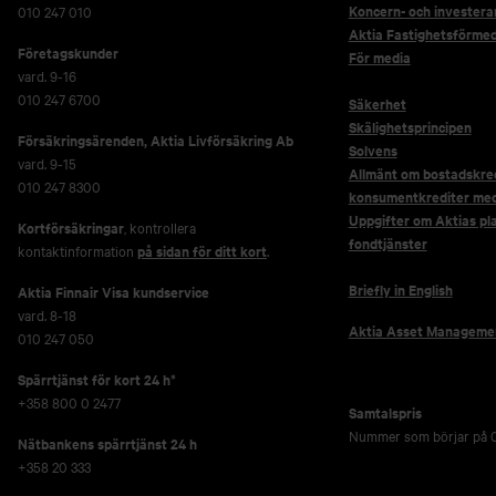
Koncern- och investera
010 247 010
Aktia Fastighetsförmed
Företagskunder
För media
vard. 9-16
010 247 6700
Säkerhet
Skälighetsprincipen
Försäkringsärenden,
Aktia Livförsäkring Ab
Solvens
vard. 9-15
Allmänt om bostadskred
010 247 8300
konsumentkrediter me
Uppgifter om Aktias pl
Kortförsäkringar
, kontrollera
fondtjänster
kontaktinformation
på sidan för ditt kort
.
Briefly in English
Aktia Finnair Visa kundservice
vard. 8-18
Aktia Asset Manageme
010 247 050
Spärrtjänst för kort 24 h*
+358 800 0 2477
Samtalspris
Nummer som börjar på 0
Nätbankens spärrtjänst 24 h
+358 20 333