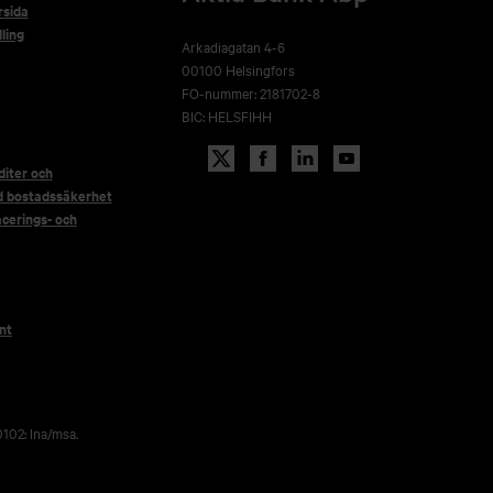
rsida
ling
Arkadiagatan 4-6
00100 Helsingfors
FO-nummer: 2181702-8
BIC: HELSFIHH
iter och
d bostadssäkerhet
acerings- och
nt
102: lna/msa.