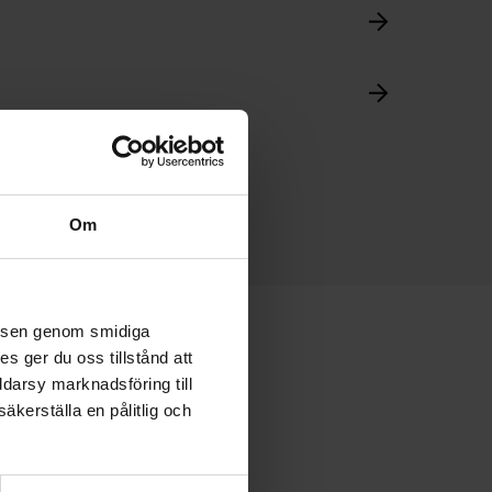
Om
velsen genom smidiga
s ger du oss tillstånd att
ddarsy marknadsföring till
äkerställa en pålitlig och