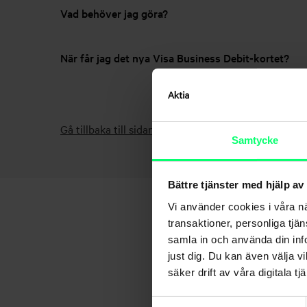
Vad behöver jag göra?
När får jag det nya Visa Business Debit-kortet?
Gå tillbaka till sidan – Företagskort
Samtycke
Bättre tjänster med hjälp av
Vi använder cookies i våra n
transaktioner, personliga tjä
samla in och använda din info
just dig. Du kan även välja vi
säker drift av våra digitala tjä
Samtyckesval