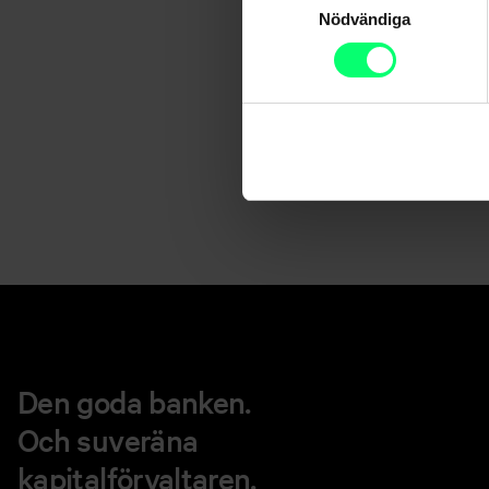
Nödvändiga
Den goda banken.
Och suveräna
kapitalförvaltaren.