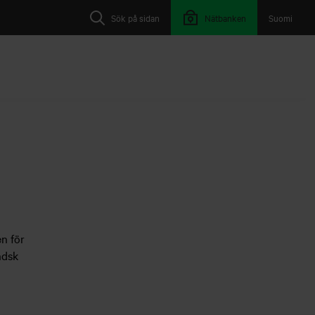
Sök på sidan
Nätbanken
Suomi
en för
ndsk